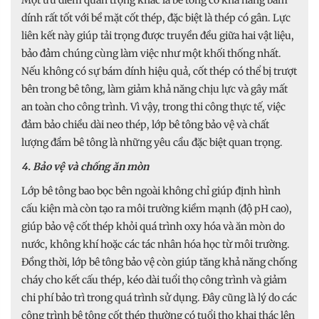
Một ưu điểm quan trọng khác là bê tông có khả năng bám
dính rất tốt với bề mặt cốt thép, đặc biệt là thép có gân. Lực
liên kết này giúp tải trọng được truyền đều giữa hai vật liệu,
bảo đảm chúng cùng làm việc như một khối thống nhất.
Nếu không có sự bám dính hiệu quả, cốt thép có thể bị trượt
bên trong bê tông, làm giảm khả năng chịu lực và gây mất
an toàn cho công trình. Vì vậy, trong thi công thực tế, việc
đảm bảo chiều dài neo thép, lớp bê tông bảo vệ và chất
lượng đầm bê tông là những yêu cầu đặc biệt quan trọng.
4. Bảo vệ và chống ăn mòn
Lớp bê tông bao bọc bên ngoài không chỉ giúp định hình
cấu kiện mà còn tạo ra môi trường kiềm mạnh (độ pH cao),
giúp bảo vệ cốt thép khỏi quá trình oxy hóa và ăn mòn do
nước, không khí hoặc các tác nhân hóa học từ môi trường.
Đồng thời, lớp bê tông bảo vệ còn giúp tăng khả năng chống
cháy cho kết cấu thép, kéo dài tuổi thọ công trình và giảm
chi phí bảo trì trong quá trình sử dụng. Đây cũng là lý do các
công trình bê tông cốt thép thường có tuổi thọ khai thác lên