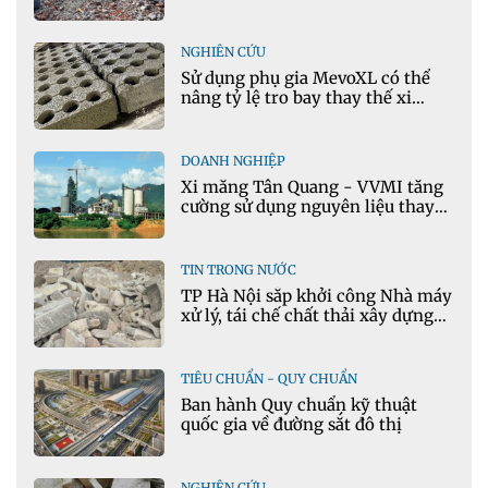
NGHIÊN CỨU
Sử dụng phụ gia MevoXL có thể
nâng tỷ lệ tro bay thay thế xi
măng portland trong bê tông
DOANH NGHIỆP
Xi măng Tân Quang - VVMI tăng
cường sử dụng nguyên liệu thay
thế trong sản xuất xi măng
TIN TRONG NƯỚC
TP Hà Nội sắp khởi công Nhà máy
xử lý, tái chế chất thải xây dựng
tại Đông Anh
TIÊU CHUẨN - QUY CHUẨN
Ban hành Quy chuẩn kỹ thuật
quốc gia về đường sắt đô thị
NGHIÊN CỨU