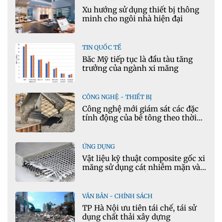
Xu hướng sử dụng thiết bị thông
minh cho ngôi nhà hiện đại
TIN QUỐC TẾ
Bắc Mỹ tiếp tục là đầu tàu tăng
trưởng của ngành xi măng
CÔNG NGHỆ - THIẾT BỊ
Công nghệ mới giám sát các đặc
tính động của bê tông theo thời
gian thực
ỨNG DỤNG
Vật liệu kỹ thuật composite gốc xi
măng sử dụng cát nhiễm mặn và
phụ gia khoáng: Ứng dụng trong
xây dựng hạ tầng giao thông
VĂN BẢN - CHÍNH SÁCH
TP Hà Nội ưu tiên tái chế, tái sử
dụng chất thải xây dựng