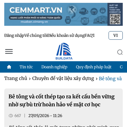
Đăng nhập
Về chúng tôi
Điều khoản sử dụng
FAQ
Tư vấn kỹ thuật
Li
VI
Tin tức
Doanh nghiệp
Quy định pháp luật
Côn
Trang chủ
Chuyên đề vật liệu xây dựng
Bê tông và cố
Bê tông và cốt thép tạo ra kết cấu bền vững
nhờ sự bù trừ hoàn hảo về mặt cơ học
667
|
27/05/2026 - 11:26