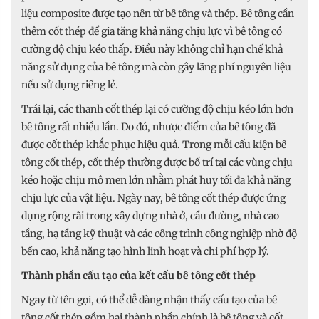
liệu composite được tạo nên từ bê tông và thép. Bê tông cần
thêm cốt thép để gia tăng khả năng chịu lực vì bê tông có
cường độ chịu kéo thấp. Điều này không chỉ hạn chế khả
năng sử dụng của bê tông mà còn gây lãng phí nguyên liệu
nếu sử dụng riêng lẻ.
Trái lại, các thanh cốt thép lại có cường độ chịu kéo lớn hơn
bê tông rất nhiều lần. Do đó, nhược điểm của bê tông đã
được cốt thép khắc phục hiệu quả. Trong mỗi cấu kiện bê
tông cốt thép, cốt thép thường được bố trí tại các vùng chịu
kéo hoặc chịu mô men lớn nhằm phát huy tối đa khả năng
chịu lực của vật liệu. Ngày nay, bê tông cốt thép được ứng
dụng rộng rãi trong xây dựng nhà ở, cầu đường, nhà cao
tầng, hạ tầng kỹ thuật và các công trình công nghiệp nhờ độ
bền cao, khả năng tạo hình linh hoạt và chi phí hợp lý.
Thành phần cấu tạo của kết cấu bê tông cốt thép
Ngay từ tên gọi, có thể dễ dàng nhận thấy cấu tạo của bê
tông cốt thép gồm hai thành phần chính là bê tông và cốt