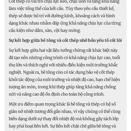
Cốt thép có vai trò chịu lực kéo, chịu uốn và tăng khả năng
làm việc tổng thể của kết cấu. Tùy theo yêu cầu thiết kế,
thép sẽ được bố trí với đường kính, khoảng cách và hình
dạng khác nhau nhằm đáp ứng khả năng chịu lực của từng
cấu kiện như dầm, sàn, cột hay móng.
Sự kết hợp giữa bê tông và cốt thép nhờ bốn yếu tố cốt lõi
Sự kết hợp giữa hai vật liệu tưởng chừng rất khác biệt này
đã tạo nên những công trình có khả năng chịu lực cao, tuổi
thọ lớn và thích nghi với nhiều điều kiện môi trường khắc
nghiệt. Ngoài ra, bê tông còn có tác dụng bảo vệ cốt thép
khỏi tác động của môi trường và nhiệt độ cao, hạn chế hiện
tượng ăn mòn, trong khi thép giúp tăng khả năng chống
nứt và nâng cao độ ổn định cho toàn bộ công trình.
Một ưu điểm quan trọng khác là bê tông và thép có hệ số
giãn nở nhiệt tương đối gần nhau, vì vậy chúng có thể cùng
biến dạng dưới sự thay đổi nhiệt độ mà không gây tách lớp
hay phá hoại liên kết. Sự liên kết chặt chẽ giữa bê tông và