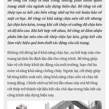
Bê tông cốt thép là một trong những phát minh quan
trọng nhất của ngành xây dựng hiện đại. Bê tông và cốt
thép tạo ra kết cấu bền vững nhờ sự bù trừ hoàn hảo về
mặt cơ học. Bê tông có khả năng chịu nén rất tốt nhưng
lại chịu kéo kém, trong khi cốt thép có cường độ chịu kéo
và độ dẻo cao. Khi kết hợp với nhau, bê tông sẽ đảm nhận
phần lớn lực nén còn cốt thép chịu lực kéo, giúp kết cấu
làm việc hiệu quả hơn dưới tác động của tải trọng.
Không chỉ dừng lại ở khả năng chịu lực, sự kết hợp này còn
mang lại tính ổn định lâu dài cho công trình. Bê tông giúp
bảo vệ cốt thép khỏi tác động của môi trường, hạn chế ăn
mòn và tăng khả năng chống cháy. Ngược lại, cốt thép giúp
bê tông kiểm soát nứt, tăng khả năng chịu uốn và chịu tải
trọng động. Chính nhờ sự hỗ trợ lẫn nhau này mà bê tông
cốt thép trở thành vật liệu kết cấu chủ đạo trong hầu hết các
công trình xây dựng hiện nay.