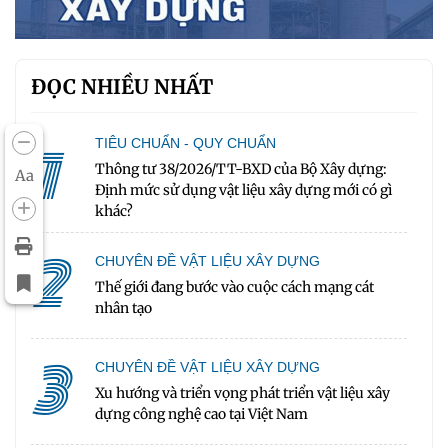
ĐỌC NHIỀU NHẤT
1
TIÊU CHUẨN - QUY CHUẨN
Thông tư 38/2026/TT-BXD của Bộ Xây dựng:
Aa
Định mức sử dụng vật liệu xây dựng mới có gì
khác?
2
CHUYÊN ĐỀ VẬT LIỆU XÂY DỰNG
Thế giới đang bước vào cuộc cách mạng cát
nhân tạo
3
CHUYÊN ĐỀ VẬT LIỆU XÂY DỰNG
Xu hướng và triển vọng phát triển vật liệu xây
dựng công nghệ cao tại Việt Nam