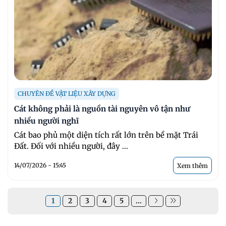
CHUYÊN ĐỀ VẬT LIỆU XÂY DỰNG
Cát không phải là nguồn tài nguyên vô tận như
nhiều người nghĩ
Cát bao phủ một diện tích rất lớn trên bề mặt Trái
Đất. Đối với nhiều người, đây ...
14/07/2026 - 15:45
Xem thêm
1
2
3
4
5
...