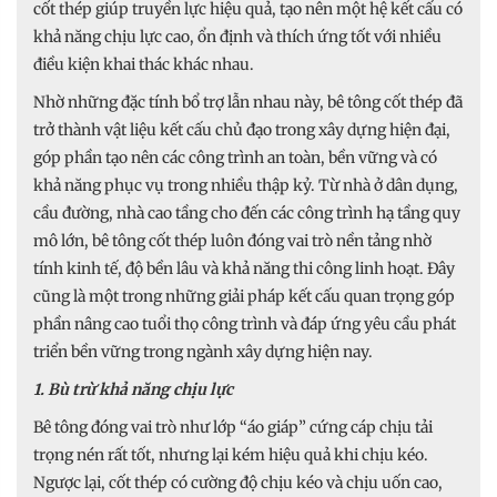
cốt thép giúp truyền lực hiệu quả, tạo nên một hệ kết cấu có
khả năng chịu lực cao, ổn định và thích ứng tốt với nhiều
điều kiện khai thác khác nhau.
Nhờ những đặc tính bổ trợ lẫn nhau này, bê tông cốt thép đã
trở thành vật liệu kết cấu chủ đạo trong xây dựng hiện đại,
góp phần tạo nên các công trình an toàn, bền vững và có
khả năng phục vụ trong nhiều thập kỷ. Từ nhà ở dân dụng,
cầu đường, nhà cao tầng cho đến các công trình hạ tầng quy
mô lớn, bê tông cốt thép luôn đóng vai trò nền tảng nhờ
tính kinh tế, độ bền lâu và khả năng thi công linh hoạt. Đây
cũng là một trong những giải pháp kết cấu quan trọng góp
phần nâng cao tuổi thọ công trình và đáp ứng yêu cầu phát
triển bền vững trong ngành xây dựng hiện nay.
1. Bù trừ khả năng chịu lực
Bê tông đóng vai trò như lớp “áo giáp” cứng cáp chịu tải
trọng nén rất tốt, nhưng lại kém hiệu quả khi chịu kéo.
Ngược lại, cốt thép có cường độ chịu kéo và chịu uốn cao,