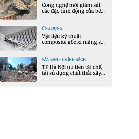
Công nghệ mới giám sát
các đặc tính động của bê
tông theo thời gian thực
ỨNG DỤNG
Vật liệu kỹ thuật
composite gốc xi măng sử
dụng cát nhiễm mặn và
phụ gia khoáng: Ứng dụng
trong xây dựng hạ tầng
VĂN BẢN - CHÍNH SÁCH
giao thông
TP Hà Nội ưu tiên tái chế,
tái sử dụng chất thải xây
dựng