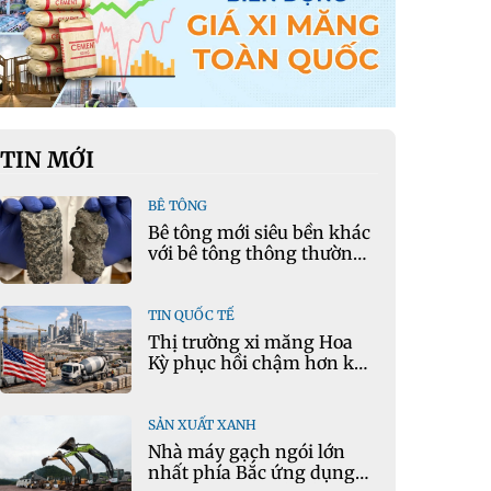
TIN MỚI
BÊ TÔNG
Bê tông mới siêu bền khác
với bê tông thông thường
như thế nào?
TIN QUỐC TẾ
Thị trường xi măng Hoa
Kỳ phục hồi chậm hơn kỳ
vọng
SẢN XUẤT XANH
Nhà máy gạch ngói lớn
nhất phía Bắc ứng dụng