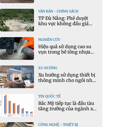
mô hình kinh tế tuần
hoàn
VĂN BẢN - CHÍNH SÁCH
TP Đà Nẵng: Phê duyệt
khu vực không đấu giá
quyền khai thác khoáng
sản mỏ đá Khe Rọm
NGHIÊN CỨU
Hiệu quả sử dụng cao su
vụn trong bê tông nhựa
chặt tái chế nóng
XU HƯỚNG
Xu hướng sử dụng thiết bị
thông minh cho ngôi nhà
hiện đại
TIN QUỐC TẾ
Bắc Mỹ tiếp tục là đầu tàu
tăng trưởng của ngành xi
măng
CÔNG NGHỆ - THIẾT BỊ