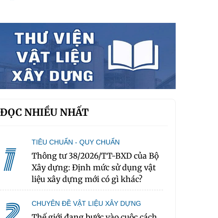
ĐỌC NHIỀU NHẤT
TIÊU CHUẨN - QUY CHUẨN
1
Thông tư 38/2026/TT-BXD của Bộ
Xây dựng: Định mức sử dụng vật
liệu xây dựng mới có gì khác?
2
CHUYÊN ĐỀ VẬT LIỆU XÂY DỰNG
Thế giới đang bước vào cuộc cách