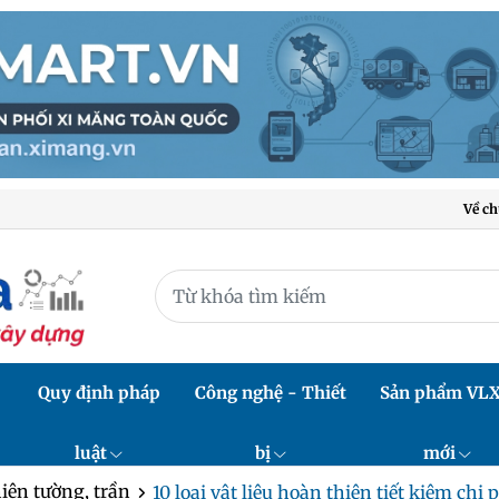
Về ch
Quy định pháp
Công nghệ - Thiết
Sản phẩm VL
luật
bị
mới
iện tường, trần
10 loại vật liệu hoàn thiện tiết kiệm chi ph