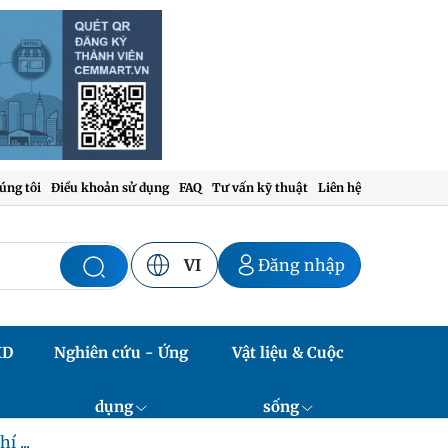
úng tôi
Điều khoản sử dụng
FAQ
Tư vấn kỹ thuật
Liên hệ
VI
Đăng nhập
XD
Nghiên cứu - Ứng
Vật liệu & Cuộc
dụng
sống
í ...