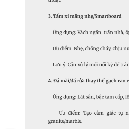
thuật.
3. Tấm xi măng nhẹ/Smartboard
Ứng dụng: Vách ngăn, trần nhà, ố
Ưu điểm: Nhẹ, chống cháy, chịu nướ
Lưu ý: Cần xử lý mối nối kỹ để trán
4. Đá mài/đá rửa thay thế gạch cao 
Ứng dụng: Lát sân, bậc tam cấp, lối
Ưu điểm: Tạo cảm giác tự nhiê
granite/marble.