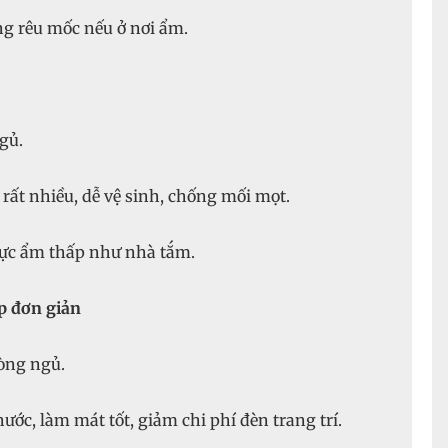
g rêu mốc nếu ở nơi ẩm.
gủ.
rất nhiều, dễ vệ sinh, chống mối mọt.
ực ẩm thấp như nhà tắm.
ấp đơn giản
òng ngủ.
c, làm mát tốt, giảm chi phí đèn trang trí.