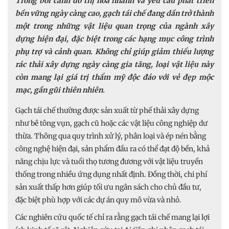
Trong bối cảnh đô thị hóa nhanh và yêu cầu phát triển
bền vững ngày càng cao, gạch tái chế đang dần trở thành
một trong những vật liệu quan trọng của ngành xây
dựng hiện đại, đặc biệt trong các hạng mục công trình
phụ trợ và cảnh quan. Không chỉ giúp giảm thiểu lượng
rác thải xây dựng ngày càng gia tăng, loại vật liệu này
còn mang lại giá trị thẩm mỹ độc đáo với vẻ đẹp mộc
mạc, gần gũi thiên nhiên.
Gạch tái chế thường được sản xuất từ phế thải xây dựng
như bê tông vụn, gạch cũ hoặc các vật liệu công nghiệp dư
thừa. Thông qua quy trình xử lý, phân loại và ép nén bằng
công nghệ hiện đại, sản phẩm đầu ra có thể đạt độ bền, khả
năng chịu lực và tuổi thọ tương đương với vật liệu truyền
thống trong nhiều ứng dụng nhất định. Đồng thời, chi phí
sản xuất thấp hơn giúp tối ưu ngân sách cho chủ đầu tư,
đặc biệt phù hợp với các dự án quy mô vừa và nhỏ.
Các nghiên cứu quốc tế chỉ ra rằng gạch tái chế mang lại lợi