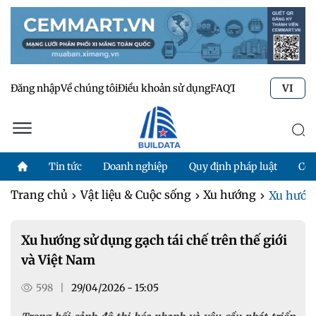
Đăng nhập
Về chúng tôi
Điều khoản sử dụng
FAQ
Tư vấn kỹ thuật
Li
VI
Tin tức
Doanh nghiệp
Quy định pháp luật
Côn
Trang chủ
Vật liệu & Cuộc sống
Xu hướng
Xu hướng 
Xu hướng sử dụng gạch tái chế trên thế giới
và Việt Nam
598
|
29/04/2026 - 15:05