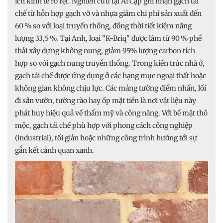
ích kinh tế rõ rệt. Nghiên cứu tại Ai Cập ghi nhận gạch tái
chế từ hỗn hợp gạch vỡ và nhựa giảm chi phí sản xuất đến
60 % so với loại truyền thống, đồng thời tiết kiệm năng
lượng 33,5 %. Tại Anh, loại "K‑Briq" được làm từ 90 % phế
thải xây dựng không nung, giảm 95% lượng carbon tích
hợp so với gạch nung truyền thống. Trong kiến trúc nhà ở,
gạch tái chế được ứng dụng ở các hạng mục ngoại thất hoặc
không gian không chịu lực. Các mảng tường điểm nhấn, lối
đi sân vườn, tường rào hay ốp mặt tiền là nơi vật liệu này
phát huy hiệu quả về thẩm mỹ và công năng. Với bề mặt thô
mộc, gạch tái chế phù hợp với phong cách công nghiệp
(industrial), tối giản hoặc những công trình hướng tới sự
gắn kết cảnh quan xanh.