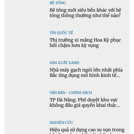
BÊ TÔNG
Bê tông mới siêu bền khác với bê
tông thông thường như thế nào?
TIN QUỐC TẾ
Thị trường xi măng Hoa Kỳ phục
hồi chậm hơn kỳ vọng
SẢN XUẤT XANH
Nhà máy gạch ngói lớn nhất phía
Bắc ứng dụng mô hình kinh tế
tuần hoàn
VĂN BẢN - CHÍNH SÁCH
TP Đà Nẵng: Phê duyệt khu vực
không đấu giá quyền khai thác
khoáng sản mỏ đá Khe Rọm
NGHIÊN CỨU
Hiệu quả sử dụng cao su vụn trong