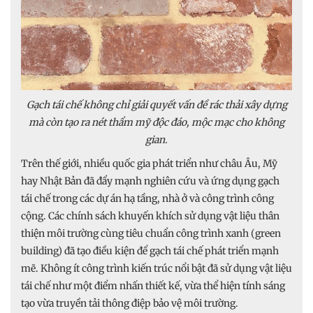
Gạch tái chế không chỉ giải quyết vấn đề rác thải xây dựng
mà còn tạo ra nét thẩm mỹ độc đáo, mộc mạc cho không
gian.
Trên thế giới, nhiều quốc gia phát triển như châu Âu, Mỹ
hay Nhật Bản đã đẩy mạnh nghiên cứu và ứng dụng gạch
tái chế trong các dự án hạ tầng, nhà ở và công trình công
cộng. Các chính sách khuyến khích sử dụng vật liệu thân
thiện môi trường cùng tiêu chuẩn công trình xanh (green
building) đã tạo điều kiện để gạch tái chế phát triển mạnh
mẽ. Không ít công trình kiến trúc nổi bật đã sử dụng vật liệu
tái chế như một điểm nhấn thiết kế, vừa thể hiện tính sáng
tạo vừa truyền tải thông điệp bảo vệ môi trường.