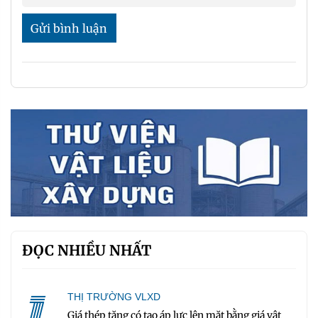
Gửi bình luận
ĐỌC NHIỀU NHẤT
1
THỊ TRƯỜNG VLXD
Giá thép tăng có tạo áp lực lên mặt bằng giá vật