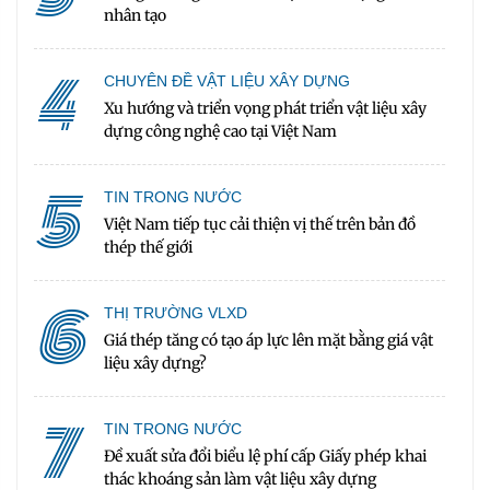
nhân tạo
4
CHUYÊN ĐỀ VẬT LIỆU XÂY DỰNG
Xu hướng và triển vọng phát triển vật liệu xây
dựng công nghệ cao tại Việt Nam
5
TIN TRONG NƯỚC
Việt Nam tiếp tục cải thiện vị thế trên bản đồ
thép thế giới
6
THỊ TRƯỜNG VLXD
Giá thép tăng có tạo áp lực lên mặt bằng giá vật
liệu xây dựng?
7
TIN TRONG NƯỚC
Đề xuất sửa đổi biểu lệ phí cấp Giấy phép khai
thác khoáng sản làm vật liệu xây dựng