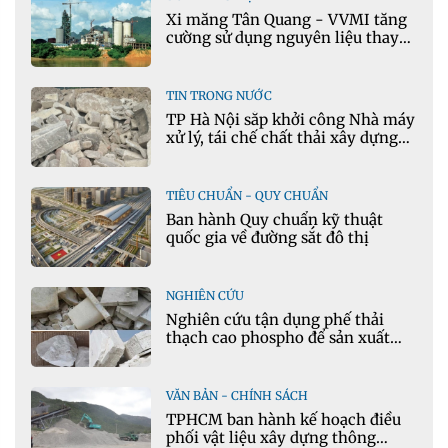
Xi măng Tân Quang - VVMI tăng
cường sử dụng nguyên liệu thay
thế trong sản xuất xi măng
TIN TRONG NƯỚC
TP Hà Nội sắp khởi công Nhà máy
xử lý, tái chế chất thải xây dựng
tại Đông Anh
TIÊU CHUẨN - QUY CHUẨN
Ban hành Quy chuẩn kỹ thuật
quốc gia về đường sắt đô thị
NGHIÊN CỨU
Nghiên cứu tận dụng phế thải
thạch cao phospho để sản xuất
gạch bê tông
VĂN BẢN - CHÍNH SÁCH
TPHCM ban hành kế hoạch điều
phối vật liệu xây dựng thông