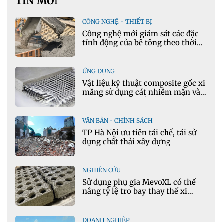
TIN MỚI
CÔNG NGHỆ - THIẾT BỊ
Công nghệ mới giám sát các đặc
tính động của bê tông theo thời
gian thực
ỨNG DỤNG
Vật liệu kỹ thuật composite gốc xi
măng sử dụng cát nhiễm mặn và
phụ gia khoáng: Ứng dụng trong
xây dựng hạ tầng giao thông
VĂN BẢN - CHÍNH SÁCH
TP Hà Nội ưu tiên tái chế, tái sử
dụng chất thải xây dựng
NGHIÊN CỨU
Sử dụng phụ gia MevoXL có thể
nâng tỷ lệ tro bay thay thế xi
măng portland trong bê tông
DOANH NGHIỆP