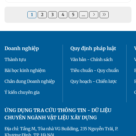
1
2
3
4
5
...
Doanh nghiệp
Quy định pháp luật
Thành tựu
Văn bản - Chính sách
Bài học kinh nghiệm
Tiêu chuẩn - Quy chuẩn
Chân dung Doanh nghiệp
Quy hoạch - Chiến lược
Ý kiến chuyên gia
ỨNG DỤNG TRA CỨU THÔNG TIN - DỮ LIỆU
CHUYÊN NGÀNH VẬT LIỆU XÂY DỰNG
Địa chỉ: Tầng M, Tòa nhà VG Building, 235 Nguyễn Trãi, P.
Khương Đình, TP. Hà Nội