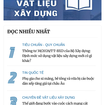
ĐỌC NHIỀU NHẤT
1
TIÊU CHUẨN - QUY CHUẨN
Thông tư 38/2026/TT-BXD của Bộ Xây dựng:
Định mức sử dụng vật liệu xây dựng mới có gì
khác?
2
TIN QUỐC TẾ
Phụ gia cho xi măng, bê tông và vữa bị cáo buộc
dàn xếp tăng giá tại châu Âu
3
CHUYÊN ĐỀ VẬT LIỆU XÂY DỰNG
Thế giới đang bước vào cuộc cách mạng cát