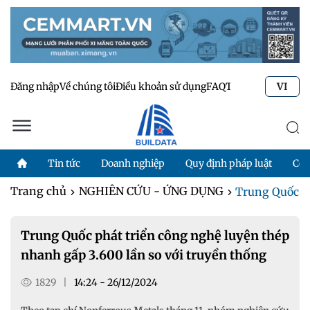
Đăng nhập
Về chúng tôi
Điều khoản sử dụng
FAQ
Tư vấn kỹ thuật
Li
VI
Tin tức
Doanh nghiệp
Quy định pháp luật
Côn
Trang chủ
NGHIÊN CỨU - ỨNG DỤNG
Trung Quốc ph
Trung Quốc phát triển công nghệ luyện thép
nhanh gấp 3.600 lần so với truyền thống
1829
|
14:24 - 26/12/2024