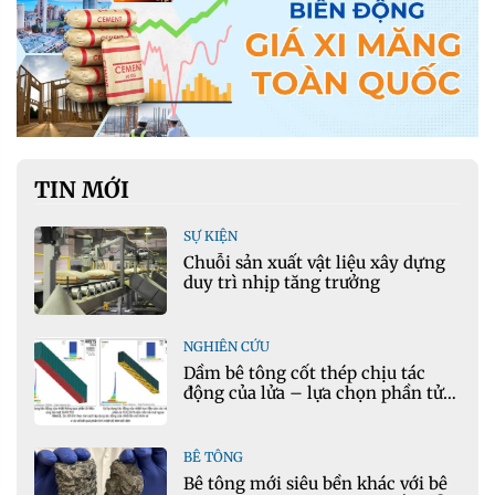
TIN MỚI
SỰ KIỆN
Chuỗi sản xuất vật liệu xây dựng
duy trì nhịp tăng trưởng
NGHIÊN CỨU
Dầm bê tông cốt thép chịu tác
động của lửa – lựa chọn phần tử
cho mô hình nhiệt học trong
Ansys
BÊ TÔNG
Bê tông mới siêu bền khác với bê