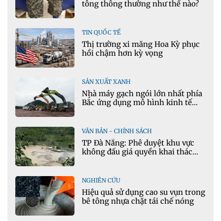
tông thông thường như thế nào?
TIN QUỐC TẾ
Thị trường xi măng Hoa Kỳ phục
hồi chậm hơn kỳ vọng
SẢN XUẤT XANH
Nhà máy gạch ngói lớn nhất phía
Bắc ứng dụng mô hình kinh tế
tuần hoàn
VĂN BẢN - CHÍNH SÁCH
TP Đà Nẵng: Phê duyệt khu vực
không đấu giá quyền khai thác
khoáng sản mỏ đá Khe Rọm
NGHIÊN CỨU
Hiệu quả sử dụng cao su vụn trong
bê tông nhựa chặt tái chế nóng