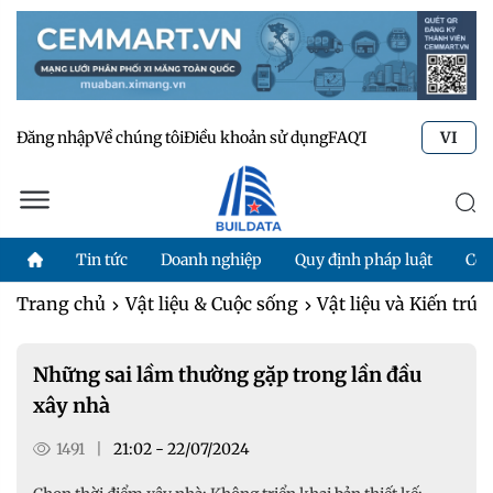
Đăng nhập
Về chúng tôi
Điều khoản sử dụng
FAQ
Tư vấn kỹ thuật
Li
VI
Tin tức
Doanh nghiệp
Quy định pháp luật
Côn
Trang chủ
Vật liệu & Cuộc sống
Vật liệu và Kiến trúc
Những sai lầm thường gặp trong lần đầu
xây nhà
1491
|
21:02 - 22/07/2024