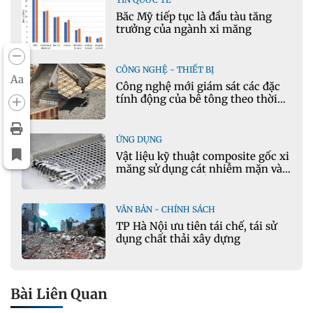
Bắc Mỹ tiếp tục là đầu tàu tăng
trưởng của ngành xi măng
CÔNG NGHỆ - THIẾT BỊ
Aa
Công nghệ mới giám sát các đặc
tính động của bê tông theo thời
gian thực
ỨNG DỤNG
Vật liệu kỹ thuật composite gốc xi
măng sử dụng cát nhiễm mặn và
phụ gia khoáng: Ứng dụng trong
xây dựng hạ tầng giao thông
VĂN BẢN - CHÍNH SÁCH
TP Hà Nội ưu tiên tái chế, tái sử
dụng chất thải xây dựng
Bài Liên Quan