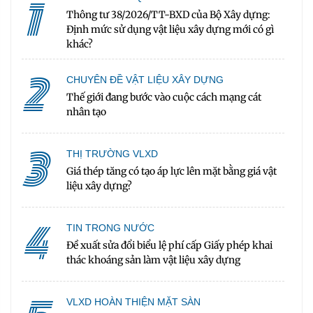
1
Thông tư 38/2026/TT-BXD của Bộ Xây dựng:
Định mức sử dụng vật liệu xây dựng mới có gì
khác?
2
CHUYÊN ĐỀ VẬT LIỆU XÂY DỰNG
Thế giới đang bước vào cuộc cách mạng cát
nhân tạo
3
THỊ TRƯỜNG VLXD
Giá thép tăng có tạo áp lực lên mặt bằng giá vật
liệu xây dựng?
4
TIN TRONG NƯỚC
Đề xuất sửa đổi biểu lệ phí cấp Giấy phép khai
thác khoáng sản làm vật liệu xây dựng
VLXD HOÀN THIỆN MẶT SÀN