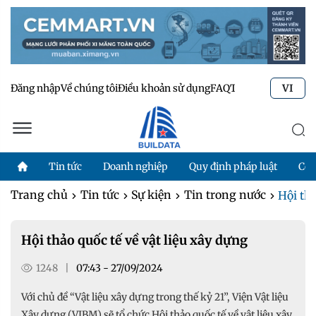
Đăng nhập
Về chúng tôi
Điều khoản sử dụng
FAQ
Tư vấn kỹ thuật
Li
VI
Tin tức
Doanh nghiệp
Quy định pháp luật
Côn
Trang chủ
Tin tức
Sự kiện
Tin trong nước
Hội thả
Hội thảo quốc tế về vật liệu xây dựng
1248
|
07:43 - 27/09/2024
Với chủ đề “Vật liệu xây dựng trong thế kỷ 21”, Viện Vật liệu
Xây dựng (VIBM) sẽ tổ chức Hội thảo quốc tế về vật liệu xây