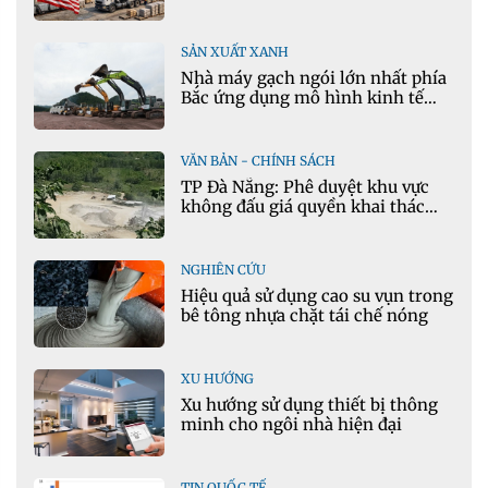
SẢN XUẤT XANH
Nhà máy gạch ngói lớn nhất phía
Bắc ứng dụng mô hình kinh tế
tuần hoàn
VĂN BẢN - CHÍNH SÁCH
TP Đà Nẵng: Phê duyệt khu vực
không đấu giá quyền khai thác
khoáng sản mỏ đá Khe Rọm
NGHIÊN CỨU
Hiệu quả sử dụng cao su vụn trong
bê tông nhựa chặt tái chế nóng
XU HƯỚNG
Xu hướng sử dụng thiết bị thông
minh cho ngôi nhà hiện đại
TIN QUỐC TẾ