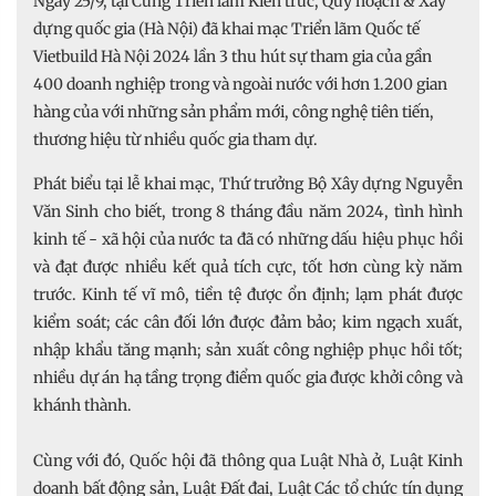
Ngày 25/9, tại Cung Triển lãm Kiến trúc, Quy hoạch & Xây
dựng quốc gia (Hà Nội) đã khai mạc Triển lãm Quốc tế
Vietbuild Hà Nội 2024 lần 3 thu hút sự tham gia của gần
400 doanh nghiệp trong và ngoài nước với hơn 1.200 gian
hàng của với những sản phẩm mới, công nghệ tiên tiến,
thương hiệu từ nhiều quốc gia tham dự.
Phát biểu tại lễ khai mạc, Thứ trưởng Bộ Xây dựng Nguyễn
Văn Sinh cho biết, trong 8 tháng đầu năm 2024, tình hình
kinh tế - xã hội của nước ta đã có những dấu hiệu phục hồi
và đạt được nhiều kết quả tích cực, tốt hơn cùng kỳ năm
trước. Kinh tế vĩ mô, tiền tệ được ổn định; lạm phát được
kiểm soát; các cân đối lớn được đảm bảo; kim ngạch xuất,
nhập khẩu tăng mạnh; sản xuất công nghiệp phục hồi tốt;
nhiều dự án hạ tầng trọng điểm quốc gia được khởi công và
khánh thành.
Cùng với đó, Quốc hội đã thông qua Luật Nhà ở, Luật Kinh
doanh bất động sản, Luật Đất đai, Luật Các tổ chức tín dụng