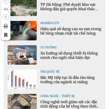
TP Đà Nẵng: Phê duyệt khu vực
không đấu giá quyền khai thác
Aa
khoáng sản mỏ đá Khe Rọm
NGHIÊN CỨU
Hiệu quả sử dụng cao su vụn trong
bê tông nhựa chặt tái chế nóng
XU HƯỚNG
Xu hướng sử dụng thiết bị thông
minh cho ngôi nhà hiện đại
TIN QUỐC TẾ
Bắc Mỹ tiếp tục là đầu tàu tăng
trưởng của ngành xi măng
CÔNG NGHỆ - THIẾT BỊ
Công nghệ mới giám sát các đặc
tính động của bê tông theo thời