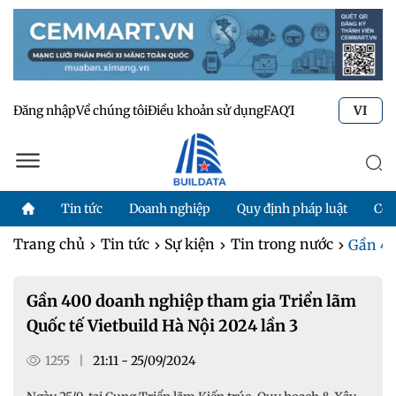
Đăng nhập
Về chúng tôi
Điều khoản sử dụng
FAQ
Tư vấn kỹ thuật
Li
VI
Tin tức
Doanh nghiệp
Quy định pháp luật
Côn
Trang chủ
Tin tức
Sự kiện
Tin trong nước
Gần 40
Gần 400 doanh nghiệp tham gia Triển lãm
Quốc tế Vietbuild Hà Nội 2024 lần 3
1255
|
21:11 - 25/09/2024