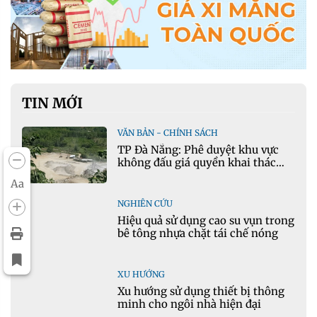
TIN MỚI
VĂN BẢN - CHÍNH SÁCH
TP Đà Nẵng: Phê duyệt khu vực
không đấu giá quyền khai thác
khoáng sản mỏ đá Khe Rọm
Aa
NGHIÊN CỨU
Hiệu quả sử dụng cao su vụn trong
bê tông nhựa chặt tái chế nóng
XU HƯỚNG
Xu hướng sử dụng thiết bị thông
minh cho ngôi nhà hiện đại