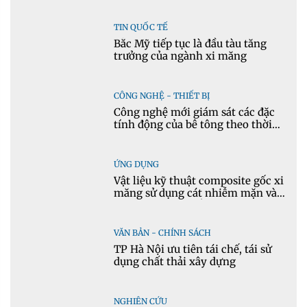
TIN QUỐC TẾ
Bắc Mỹ tiếp tục là đầu tàu tăng
trưởng của ngành xi măng
CÔNG NGHỆ - THIẾT BỊ
Công nghệ mới giám sát các đặc
tính động của bê tông theo thời
gian thực
ỨNG DỤNG
Vật liệu kỹ thuật composite gốc xi
măng sử dụng cát nhiễm mặn và
phụ gia khoáng: Ứng dụng trong
xây dựng hạ tầng giao thông
VĂN BẢN - CHÍNH SÁCH
TP Hà Nội ưu tiên tái chế, tái sử
dụng chất thải xây dựng
NGHIÊN CỨU