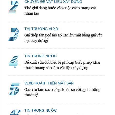
2
CHUYÊN ĐỀ VẬT LIỆU XÂY DỰNG
Thế giới đang bước vào cuộc cách mạng cát
nhân tạo
3
THỊ TRƯỜNG VLXD
Giá thép tăng có tạo áp lực lên mặt bằng giá vật
liệu xây dựng?
4
TIN TRONG NƯỚC
Đề xuất sửa đổi biểu lệ phí cấp Giấy phép khai
thác khoáng sản làm vật liệu xây dựng
5
VLXD HOÀN THIỆN MẶT SÀN
Gạch tự làm sạch có gì khác so với gạch thông
thường?
TIN TRONG NƯỚC