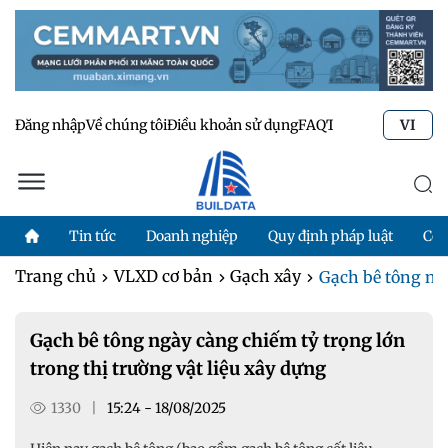
Đăng nhập
Về chúng tôi
Điều khoản sử dụng
FAQ
Tư vấn kỹ thuật
Li
VI
Tin tức
Doanh nghiệp
Quy định pháp luật
Côn
Trang chủ
VLXD cơ bản
Gạch xây
Gạch bê tông ngà
Gạch bê tông ngày càng chiếm tỷ trọng lớn
trong thị trường vật liệu xây dựng
1330
|
15:24 - 18/08/2025