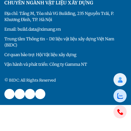
CHUYÊN NGÀNH VẬT LIỆU XÂY DỰNG
Địa chỉ: Tầng M, Tòa nhà VG Building, 235 Nguyễn Trãi, P.
Khương Đình, TP. Hà Nội
Email: build.data@ximang.vn
Trung tâm Thông tin - Dữ liệu vật liệu xây dựng Việt Nam
(BIDC)
Cơ quan bảo trợ: Hội Vật liệu xây dựng
Vận hành và phát triển: Công ty Gamma NT
© BIDC: All Rights Reserved