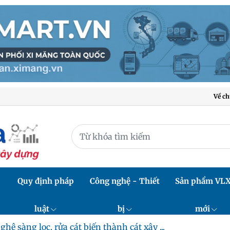
Về ch
Quy định pháp
Công nghệ - Thiết
Sản phẩm VL
luật
bị
mới
hệ sàng lọc, rửa cát biến thành cát xây ...