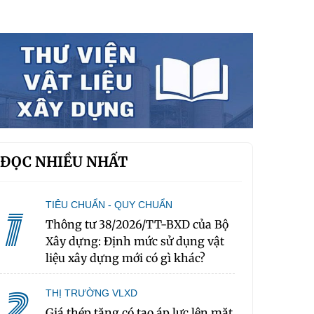
ĐỌC NHIỀU NHẤT
TIÊU CHUẨN - QUY CHUẨN
1
Thông tư 38/2026/TT-BXD của Bộ
Xây dựng: Định mức sử dụng vật
liệu xây dựng mới có gì khác?
2
THỊ TRƯỜNG VLXD
Giá thép tăng có tạo áp lực lên mặt