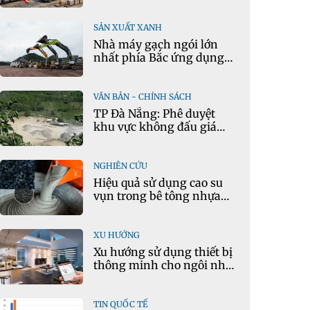
vọng
SẢN XUẤT XANH
Nhà máy gạch ngói lớn
nhất phía Bắc ứng dụng
mô hình kinh tế tuần
hoàn
VĂN BẢN - CHÍNH SÁCH
TP Đà Nẵng: Phê duyệt
khu vực không đấu giá
quyền khai thác khoáng
sản mỏ đá Khe Rọm
NGHIÊN CỨU
Hiệu quả sử dụng cao su
vụn trong bê tông nhựa
chặt tái chế nóng
XU HƯỚNG
Xu hướng sử dụng thiết bị
thông minh cho ngôi nhà
hiện đại
TIN QUỐC TẾ