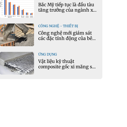
Bắc Mỹ tiếp tục là đầu tàu
tăng trưởng của ngành xi
măng
CÔNG NGHỆ - THIẾT BỊ
Công nghệ mới giám sát
các đặc tính động của bê
tông theo thời gian thực
ỨNG DỤNG
Vật liệu kỹ thuật
composite gốc xi măng sử
dụng cát nhiễm mặn và
phụ gia khoáng: Ứng dụng
trong xây dựng hạ tầng
giao thông