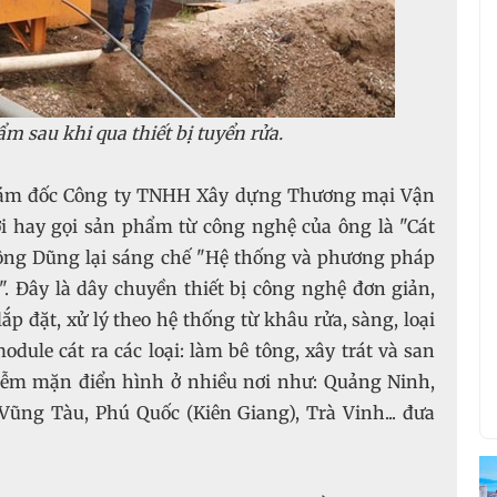
m sau khi qua thiết bị tuyển rửa.
Giám đốc Công ty TNHH Xây dựng Thương mại Vận
ời hay gọi sản phẩm từ công nghệ của ông là "Cát
ông Dũng lại sáng chế "Hệ thống và phương pháp
. Ðây là dây chuyền thiết bị công nghệ đơn giản,
ắp đặt, xử lý theo hệ thống từ khâu rửa, sàng, loại
odule cát ra các loại: làm bê tông, xây trát và san
iễm mặn điển hình ở nhiều nơi như: Quảng Ninh,
ũng Tàu, Phú Quốc (Kiên Giang), Trà Vinh... đưa