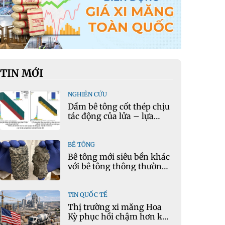
TIN MỚI
NGHIÊN CỨU
Dầm bê tông cốt thép chịu
tác động của lửa – lựa
chọn phần tử cho mô hình
nhiệt học trong Ansys
BÊ TÔNG
Bê tông mới siêu bền khác
với bê tông thông thường
như thế nào?
TIN QUỐC TẾ
Thị trường xi măng Hoa
Kỳ phục hồi chậm hơn kỳ