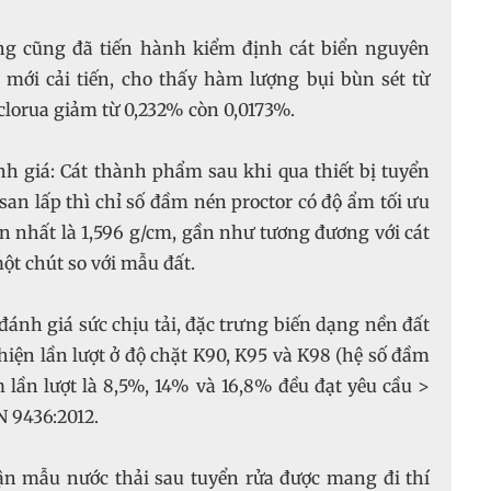
ựng cũng đã tiến hành kiểm định cát biển nguyên
a mới cải tiến, cho thấy hàm lượng bụi bùn sét từ
clorua giảm từ 0,232% còn 0,0173%.
nh giá: Cát thành phẩm sau khi qua thiết bị tuyển
an lấp thì chỉ số đầm nén proctor có độ ẩm tối ưu
ớn nhất là 1,596 g/cm, gần như tương đương với cát
ột chút so với mẫu đất.
 đánh giá sức chịu tải, đặc trưng biến dạng nền đất
hiện lần lượt ở độ chặt K90, K95 và K98 (hệ số đầm
m lần lượt là 8,5%, 14% và 16,8% đều đạt yêu cầu >
 9436:2012.
uận mẫu nước thải sau tuyển rửa được mang đi thí