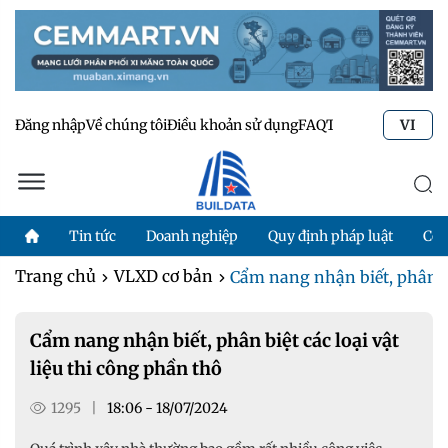
Đăng nhập
Về chúng tôi
Điều khoản sử dụng
FAQ
Tư vấn kỹ thuật
Li
VI
Tin tức
Doanh nghiệp
Quy định pháp luật
Côn
Trang chủ
VLXD cơ bản
Cẩm nang nhận biết, phân biệt
Cẩm nang nhận biết, phân biệt các loại vật
liệu thi công phần thô
1295
|
18:06 - 18/07/2024