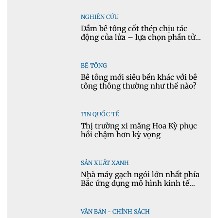
NGHIÊN CỨU
Dầm bê tông cốt thép chịu tác
động của lửa – lựa chọn phần tử
cho mô hình nhiệt học trong
Ansys
BÊ TÔNG
Bê tông mới siêu bền khác với bê
tông thông thường như thế nào?
TIN QUỐC TẾ
Thị trường xi măng Hoa Kỳ phục
hồi chậm hơn kỳ vọng
SẢN XUẤT XANH
Nhà máy gạch ngói lớn nhất phía
Bắc ứng dụng mô hình kinh tế
tuần hoàn
VĂN BẢN - CHÍNH SÁCH