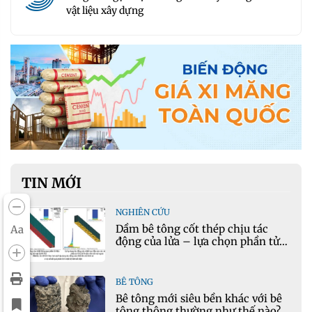
vật liệu xây dựng
TIN MỚI
NGHIÊN CỨU
Dầm bê tông cốt thép chịu tác
Aa
động của lửa – lựa chọn phần tử
cho mô hình nhiệt học trong
Ansys
BÊ TÔNG
Bê tông mới siêu bền khác với bê
tông thông thường như thế nào?