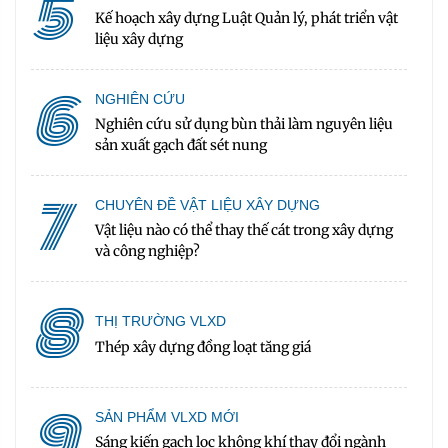
5
Kế hoạch xây dựng Luật Quản lý, phát triển vật
liệu xây dựng
6
NGHIÊN CỨU
Nghiên cứu sử dụng bùn thải làm nguyên liệu
sản xuất gạch đất sét nung
7
CHUYÊN ĐỀ VẬT LIỆU XÂY DỰNG
Vật liệu nào có thể thay thế cát trong xây dựng
và công nghiệp?
8
THỊ TRƯỜNG VLXD
Thép xây dựng đồng loạt tăng giá
9
SẢN PHẨM VLXD MỚI
Sáng kiến gạch lọc không khí thay đổi ngành