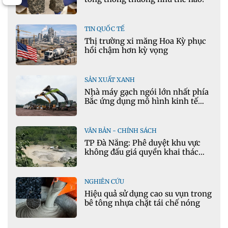
TIN QUỐC TẾ
Thị trường xi măng Hoa Kỳ phục
hồi chậm hơn kỳ vọng
SẢN XUẤT XANH
Nhà máy gạch ngói lớn nhất phía
Bắc ứng dụng mô hình kinh tế
tuần hoàn
VĂN BẢN - CHÍNH SÁCH
TP Đà Nẵng: Phê duyệt khu vực
không đấu giá quyền khai thác
khoáng sản mỏ đá Khe Rọm
NGHIÊN CỨU
Hiệu quả sử dụng cao su vụn trong
bê tông nhựa chặt tái chế nóng