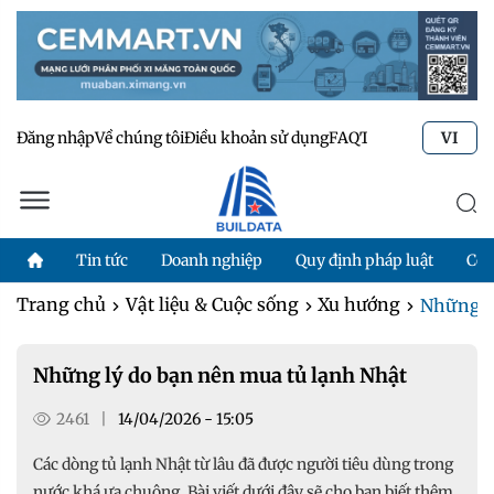
Đăng nhập
Về chúng tôi
Điều khoản sử dụng
FAQ
Tư vấn kỹ thuật
Li
VI
Tin tức
Doanh nghiệp
Quy định pháp luật
Côn
Trang chủ
Vật liệu & Cuộc sống
Xu hướng
Những l
Những lý do bạn nên mua tủ lạnh Nhật
2461
|
14/04/2026 - 15:05
Các dòng tủ lạnh Nhật từ lâu đã được người tiêu dùng trong
nước khá ưa chuộng. Bài viết dưới đây sẽ cho bạn biết thêm