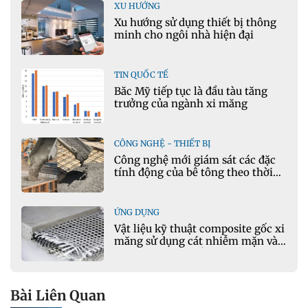
XU HƯỚNG
Xu hướng sử dụng thiết bị thông
minh cho ngôi nhà hiện đại
TIN QUỐC TẾ
Bắc Mỹ tiếp tục là đầu tàu tăng
trưởng của ngành xi măng
CÔNG NGHỆ - THIẾT BỊ
Công nghệ mới giám sát các đặc
tính động của bê tông theo thời
gian thực
ỨNG DỤNG
Vật liệu kỹ thuật composite gốc xi
măng sử dụng cát nhiễm mặn và
phụ gia khoáng: Ứng dụng trong
xây dựng hạ tầng giao thông
Bài Liên Quan