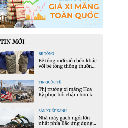
TIN MỚI
BÊ TÔNG
Bê tông mới siêu bền khác
với bê tông thông thường
như thế nào?
TIN QUỐC TẾ
Thị trường xi măng Hoa
Kỳ phục hồi chậm hơn kỳ
vọng
SẢN XUẤT XANH
Nhà máy gạch ngói lớn
nhất phía Bắc ứng dụng