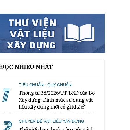
ĐỌC NHIỀU NHẤT
TIÊU CHUẨN - QUY CHUẨN
1
Thông tư 38/2026/TT-BXD của Bộ
Xây dựng: Định mức sử dụng vật
liệu xây dựng mới có gì khác?
2
CHUYÊN ĐỀ VẬT LIỆU XÂY DỰNG
Thế giới đang bước vào cuộc cách