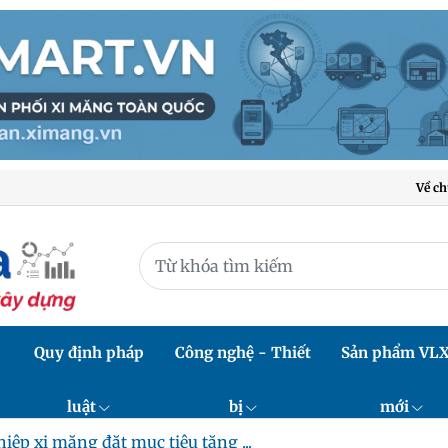
Về ch
Quy định pháp
Công nghệ - Thiết
Sản phẩm VL
luật
bị
mới
ệp xi măng đặt mục tiêu tăng ...