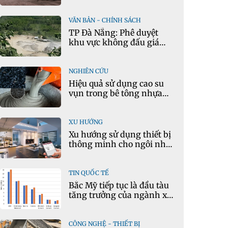
mô hình kinh tế tuần
hoàn
VĂN BẢN - CHÍNH SÁCH
TP Đà Nẵng: Phê duyệt
khu vực không đấu giá
quyền khai thác khoáng
sản mỏ đá Khe Rọm
NGHIÊN CỨU
Hiệu quả sử dụng cao su
vụn trong bê tông nhựa
chặt tái chế nóng
XU HƯỚNG
Xu hướng sử dụng thiết bị
thông minh cho ngôi nhà
hiện đại
TIN QUỐC TẾ
Bắc Mỹ tiếp tục là đầu tàu
tăng trưởng của ngành xi
măng
CÔNG NGHỆ - THIẾT BỊ