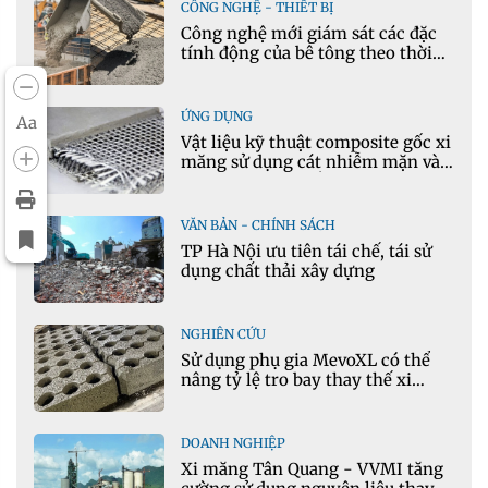
CÔNG NGHỆ - THIẾT BỊ
Công nghệ mới giám sát các đặc
tính động của bê tông theo thời
gian thực
ỨNG DỤNG
Aa
Vật liệu kỹ thuật composite gốc xi
măng sử dụng cát nhiễm mặn và
phụ gia khoáng: Ứng dụng trong
xây dựng hạ tầng giao thông
VĂN BẢN - CHÍNH SÁCH
TP Hà Nội ưu tiên tái chế, tái sử
dụng chất thải xây dựng
NGHIÊN CỨU
Sử dụng phụ gia MevoXL có thể
nâng tỷ lệ tro bay thay thế xi
măng portland trong bê tông
DOANH NGHIỆP
Xi măng Tân Quang - VVMI tăng