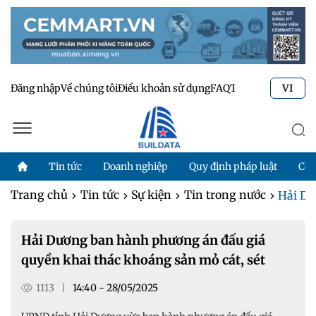
Đăng nhập
Về chúng tôi
Điều khoản sử dụng
FAQ
Tư vấn kỹ thuật
Li
VI
Tin tức
Doanh nghiệp
Quy định pháp luật
Côn
Trang chủ
Tin tức
Sự kiện
Tin trong nước
Hải Dư
Hải Dương ban hành phương án đấu giá
quyền khai thác khoáng sản mỏ cát, sét
1113
|
14:40 - 28/05/2025