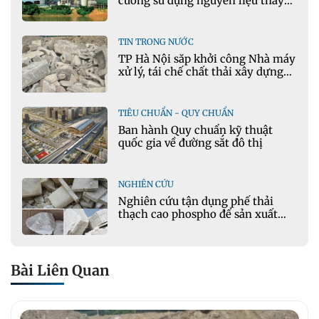
cường sử dụng nguyên liệu thay
thế trong sản xuất xi măng
TIN TRONG NƯỚC
TP Hà Nội sắp khởi công Nhà máy
xử lý, tái chế chất thải xây dựng
tại Đông Anh
TIÊU CHUẨN - QUY CHUẨN
Ban hành Quy chuẩn kỹ thuật
quốc gia về đường sắt đô thị
NGHIÊN CỨU
Nghiên cứu tận dụng phế thải
thạch cao phospho để sản xuất
gạch bê tông
Bài Liên Quan