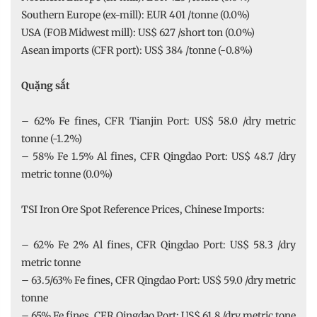
Southern Europe (ex-mill): EUR 401 /tonne (0.0%)
USA (FOB Midwest mill): US$ 627 /short ton (0.0%)
Asean imports (CFR port): US$ 384 /tonne (-0.8%)
Quặng sắt
– 62% Fe fines, CFR Tianjin Port: US$ 58.0 /dry metric
tonne (-1.2%)
– 58% Fe 1.5% Al fines, CFR Qingdao Port: US$ 48.7 /dry
metric tonne (0.0%)
TSI Iron Ore Spot Reference Prices, Chinese Imports:
– 62% Fe 2% Al fines, CFR Qingdao Port: US$ 58.3 /dry
metric tonne
– 63.5/63% Fe fines, CFR Qingdao Port: US$ 59.0 /dry metric
tonne
– 65% Fe fines, CFR Qingdao Port: US$ 61.8 /dry metric tone