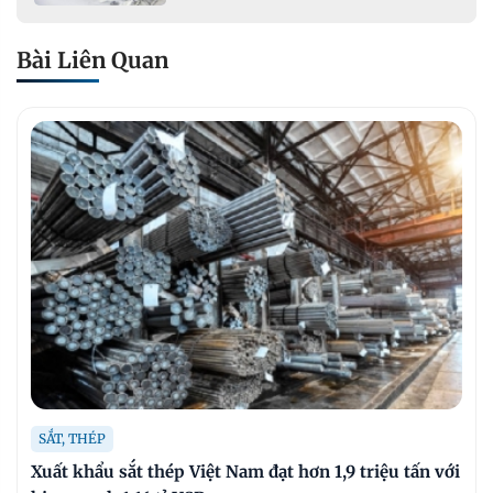
xây dựng hạ tầng giao thông
Bài Liên Quan
SẮT, THÉP
Xuất khẩu sắt thép Việt Nam đạt hơn 1,9 triệu tấn với