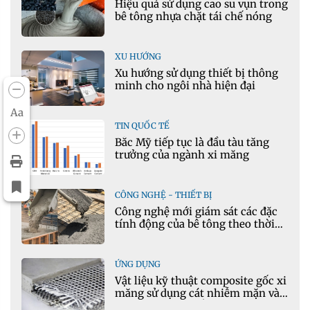
Hiệu quả sử dụng cao su vụn trong
bê tông nhựa chặt tái chế nóng
XU HƯỚNG
Xu hướng sử dụng thiết bị thông
minh cho ngôi nhà hiện đại
Aa
TIN QUỐC TẾ
Bắc Mỹ tiếp tục là đầu tàu tăng
trưởng của ngành xi măng
CÔNG NGHỆ - THIẾT BỊ
Công nghệ mới giám sát các đặc
tính động của bê tông theo thời
gian thực
ỨNG DỤNG
Vật liệu kỹ thuật composite gốc xi
măng sử dụng cát nhiễm mặn và
phụ gia khoáng: Ứng dụng trong