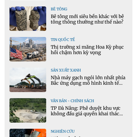
Ansys
BÊ TÔNG
Bê tông mới siêu bền khác với bê
tông thông thường như thế nào?
TIN QUỐC TẾ
Thị trường xi măng Hoa Kỳ phục
hồi chậm hơn kỳ vọng
SẢN XUẤT XANH
Nhà máy gạch ngói lớn nhất phía
Bắc ứng dụng mô hình kinh tế
tuần hoàn
VĂN BẢN - CHÍNH SÁCH
TP Đà Nẵng: Phê duyệt khu vực
không đấu giá quyền khai thác
khoáng sản mỏ đá Khe Rọm
NGHIÊN CỨU