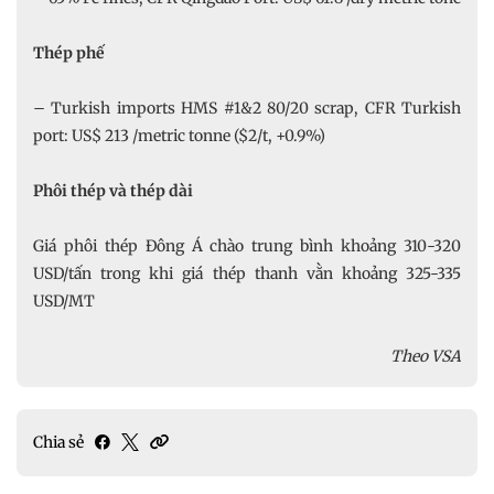
Thép phế
– Turkish imports HMS #1&2 80/20 scrap, CFR Turkish
port: US$ 213 /metric tonne ($2/t, +0.9%)
Phôi thép và thép dài
Giá phôi thép Đông Á chào trung bình khoảng 310-320
USD/tấn trong khi giá thép thanh vằn khoảng 325-335
USD/MT
Theo VSA
Chia sẻ