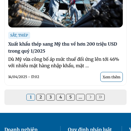
SẮT, THÉP
Xuất khẩu thép sang Mỹ thu về hơn 200 triệu USD
trong quý 1/2025
Dù Mỹ vừa công bố áp mức thuế đối ứng lên tới 46%
với nhiều mặt hàng nhập khẩu, mặt ...
14/04/2025 - 17:02
Xem thêm
1
2
3
4
5
...
Doanh nghiệp
Quy định pháp luật