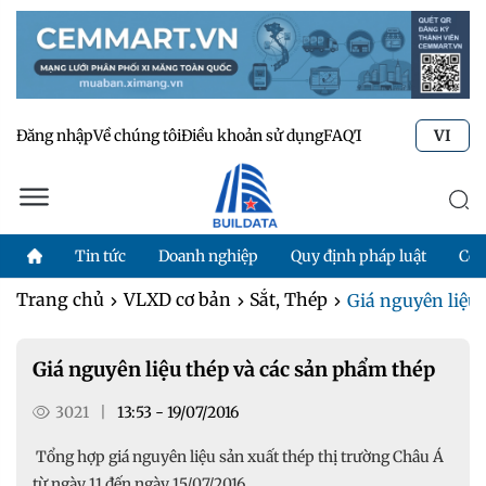
Đăng nhập
Về chúng tôi
Điều khoản sử dụng
FAQ
Tư vấn kỹ thuật
Li
VI
Tin tức
Doanh nghiệp
Quy định pháp luật
Côn
Trang chủ
VLXD cơ bản
Sắt, Thép
Giá nguyên liệu
Giá nguyên liệu thép và các sản phẩm thép
3021
|
13:53 - 19/07/2016
Tổng hợp giá nguyên liệu sản xuất thép thị trường Châu Á
từ ngày 11 đến ngày 15/07/2016.