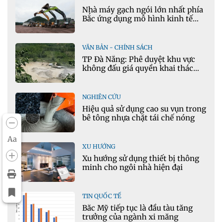
Nhà máy gạch ngói lớn nhất phía
Bắc ứng dụng mô hình kinh tế
tuần hoàn
VĂN BẢN - CHÍNH SÁCH
TP Đà Nẵng: Phê duyệt khu vực
không đấu giá quyền khai thác
khoáng sản mỏ đá Khe Rọm
NGHIÊN CỨU
Hiệu quả sử dụng cao su vụn trong
bê tông nhựa chặt tái chế nóng
Aa
XU HƯỚNG
Xu hướng sử dụng thiết bị thông
minh cho ngôi nhà hiện đại
TIN QUỐC TẾ
Bắc Mỹ tiếp tục là đầu tàu tăng
trưởng của ngành xi măng