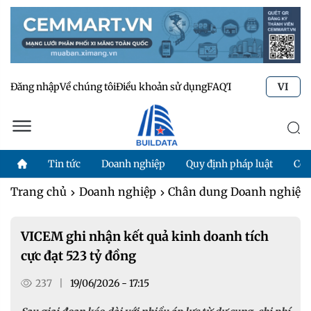
Đăng nhập
Về chúng tôi
Điều khoản sử dụng
FAQ
Tư vấn kỹ thuật
Li
VI
Tin tức
Doanh nghiệp
Quy định pháp luật
Côn
Trang chủ
Doanh nghiệp
Chân dung Doanh nghiệp
VICEM ghi nhận kết quả kinh doanh tích
cực đạt 523 tỷ đồng
237
|
19/06/2026 - 17:15