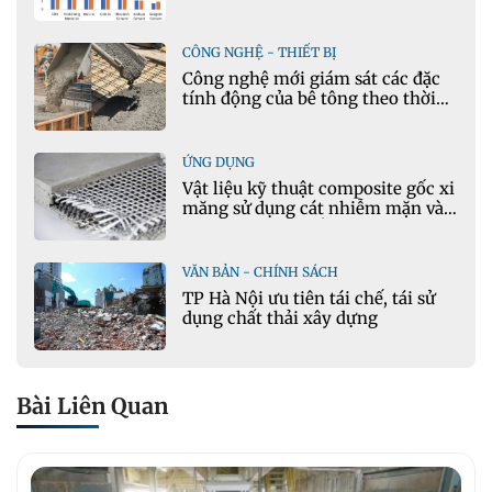
CÔNG NGHỆ - THIẾT BỊ
Công nghệ mới giám sát các đặc
tính động của bê tông theo thời
gian thực
ỨNG DỤNG
Vật liệu kỹ thuật composite gốc xi
măng sử dụng cát nhiễm mặn và
phụ gia khoáng: Ứng dụng trong
xây dựng hạ tầng giao thông
VĂN BẢN - CHÍNH SÁCH
TP Hà Nội ưu tiên tái chế, tái sử
dụng chất thải xây dựng
Bài Liên Quan