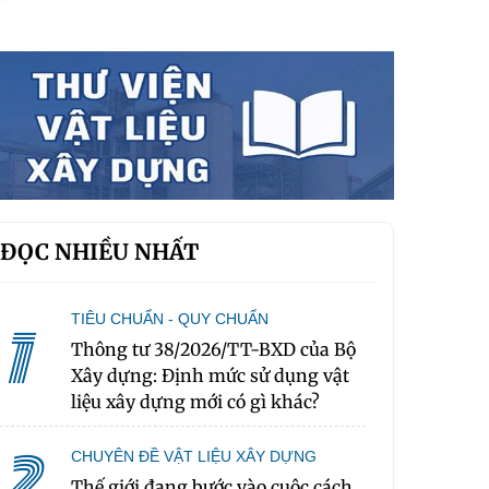
ĐỌC NHIỀU NHẤT
TIÊU CHUẨN - QUY CHUẨN
1
Thông tư 38/2026/TT-BXD của Bộ
Xây dựng: Định mức sử dụng vật
liệu xây dựng mới có gì khác?
2
CHUYÊN ĐỀ VẬT LIỆU XÂY DỰNG
Thế giới đang bước vào cuộc cách