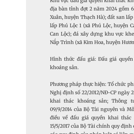
Khu vực đấu giá quyền khai thác kh
địa bàn tỉnh đợt 2 năm 2024 gồm 6
Xuân, huyện Thạch Hà); đất san lấp
lấp Phú Lộc 1 (xã Phú Lộc, huyện C
Can Lộc); đá xây dựng khu vực khe
Nắp Trình (xã Kim Hoa, huyện Hươn
Hình thức đấu giá: Đấu giá quyề
khoáng sản.
Phương pháp thực hiện: Tổ chức phiê
Nghị định số 22/2012/NĐ-CP ngày 2
khai thác khoáng sản; Thông t
09/9/2014 của Bộ Tài nguyên và Môi
điều về đấu giá quyền khai thác
15/5/2017 của Bộ Tài chính quy định 