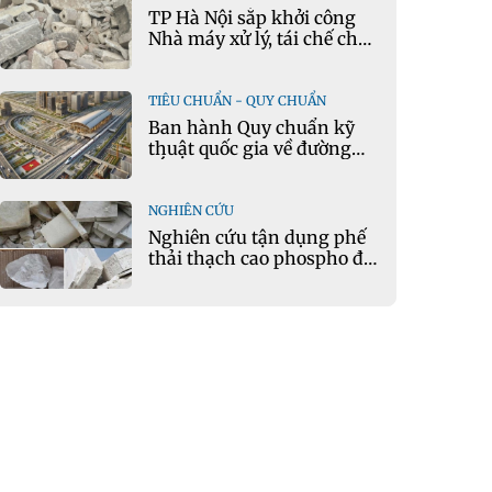
TP Hà Nội sắp khởi công
Nhà máy xử lý, tái chế chất
thải xây dựng tại Đông
Anh
TIÊU CHUẨN - QUY CHUẨN
Ban hành Quy chuẩn kỹ
thuật quốc gia về đường
sắt đô thị
NGHIÊN CỨU
Nghiên cứu tận dụng phế
thải thạch cao phospho để
sản xuất gạch bê tông