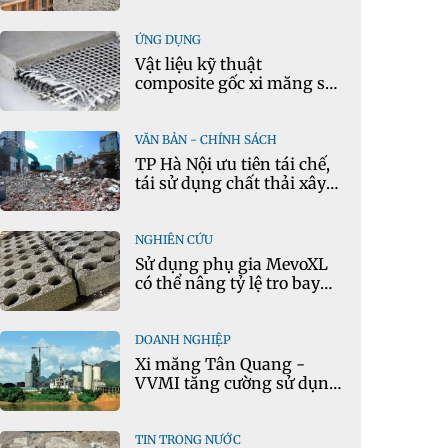
tông theo thời gian thực
ỨNG DỤNG
Vật liệu kỹ thuật
composite gốc xi măng sử
dụng cát nhiễm mặn và
phụ gia khoáng: Ứng dụng
trong xây dựng hạ tầng
VĂN BẢN - CHÍNH SÁCH
giao thông
TP Hà Nội ưu tiên tái chế,
tái sử dụng chất thải xây
dựng
NGHIÊN CỨU
Sử dụng phụ gia MevoXL
có thể nâng tỷ lệ tro bay
thay thế xi măng portland
trong bê tông
DOANH NGHIỆP
Xi măng Tân Quang -
VVMI tăng cường sử dụng
nguyên liệu thay thế trong
sản xuất xi măng
TIN TRONG NƯỚC