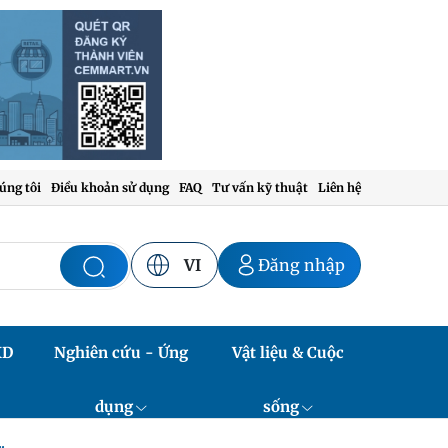
úng tôi
Điều khoản sử dụng
FAQ
Tư vấn kỹ thuật
Liên hệ
VI
Đăng nhập
XD
Nghiên cứu - Ứng
Vật liệu & Cuộc
dụng
sống
.