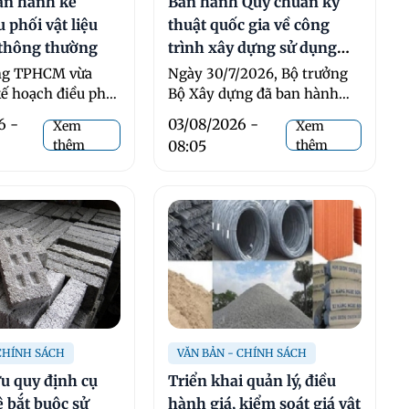
n hành kế
Ban hành Quy chuẩn kỹ
 phối vật liệu
thuật quốc gia về công
 thông thường
trình xây dựng sử dụng
năng lượng hiệu quả
ng TPHCM vừa
Ngày 30/7/2026, Bộ trưởng
ế hoạch điều phối
Bộ Xây dựng đã ban hành
ây dựng thông
Thông tư số 61/2026/TT-
6 -
03/08/2026 -
Xem
Xem
 ...
BXD ban ...
thêm
08:05
thêm
 CHÍNH SÁCH
VĂN BẢN - CHÍNH SÁCH
u quy định cụ
Triển khai quản lý, điều
lệ bắt buộc sử
hành giá, kiểm soát giá vật