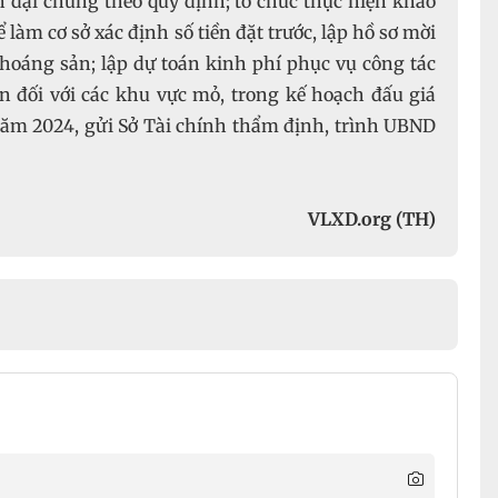
n đại chúng theo quy định; tổ chức thực hiện khảo
 làm cơ sở xác định số tiền đặt trước, lập hồ sơ mời
hoáng sản; lập dự toán kinh phí phục vụ công tác
n đối với các khu vực mỏ, trong kế hoạch đấu giá
năm 2024, gửi Sở Tài chính thẩm định, trình UBND
VLXD.org (TH)