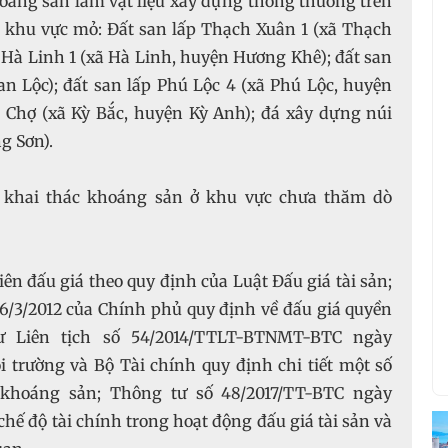
oáng sản làm vật liệu xây dựng thông thường trên
 khu vực mỏ: Đất san lấp Thạch Xuân 1 (xã Thạch
 Hà Linh 1 (xã Hà Linh, huyện Hương Khê); đất san
an Lộc); đất san lấp Phú Lộc 4 (xã Phú Lộc, huyện
 Chợ (xã Kỳ Bắc, huyện Kỳ Anh); đá xây dựng núi
g Sơn).
n khai thác khoáng sản ở khu vực chưa thăm dò
n đấu giá theo quy định của Luật Đấu giá tài sản;
6/3/2012 của Chính phủ quy định về đấu giá quyền
ư Liên tịch số 54/2014/TTLT-BTNMT-BTC ngày
 trường và Bộ Tài chính quy định chi tiết một số
 khoáng sản; Thông tư số 48/2017/TT-BTC ngày
chế độ tài chính trong hoạt động đấu giá tài sản và