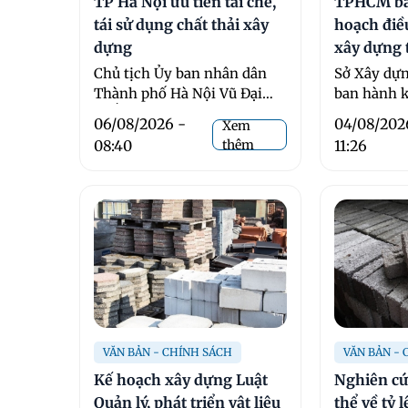
TP Hà Nội ưu tiên tái chế,
TPHCM ba
tái sử dụng chất thải xây
hoạch điều
dựng
xây dựng
Chủ tịch Ủy ban nhân dân
Sở Xây dự
Thành phố Hà Nội Vũ Đại
ban hành k
Thắng đã ký ban ...
vật liệu x
06/08/2026 -
04/08/202
Xem
thường theo
08:40
thêm
11:26
VĂN BẢN - CHÍNH SÁCH
VĂN BẢN -
Kế hoạch xây dựng Luật
Nghiên cứ
Quản lý, phát triển vật liệu
thể về tỷ 