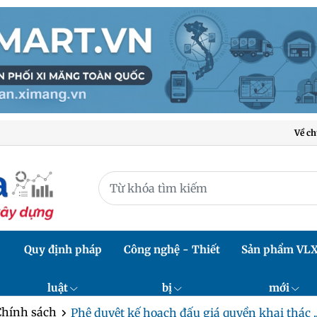
Về ch
Quy định pháp
Công nghệ - Thiết
Sản phẩm VL
luật
bị
mới
Chính sách
Phê duyệt kế hoạch đấu giá quyền khai thác ..