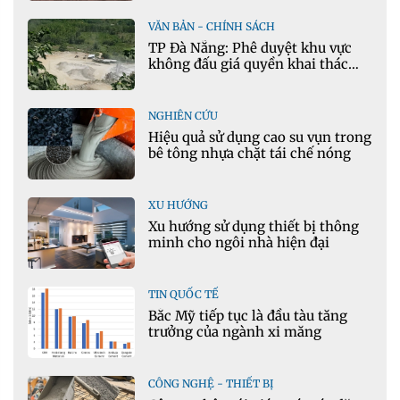
VĂN BẢN - CHÍNH SÁCH
TP Đà Nẵng: Phê duyệt khu vực
không đấu giá quyền khai thác
khoáng sản mỏ đá Khe Rọm
NGHIÊN CỨU
Hiệu quả sử dụng cao su vụn trong
bê tông nhựa chặt tái chế nóng
XU HƯỚNG
Xu hướng sử dụng thiết bị thông
minh cho ngôi nhà hiện đại
TIN QUỐC TẾ
Bắc Mỹ tiếp tục là đầu tàu tăng
trưởng của ngành xi măng
CÔNG NGHỆ - THIẾT BỊ