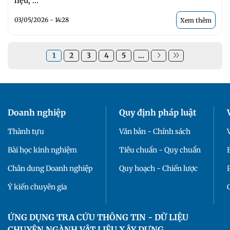
liệu, ...
03/05/2026 - 14:28
Xem thêm
1
2
3
4
5
...
Doanh nghiệp
Quy định pháp luật
Thành tựu
Văn bản - Chính sách
Bài học kinh nghiệm
Tiêu chuẩn - Quy chuẩn
Chân dung Doanh nghiệp
Quy hoạch - Chiến lược
Ý kiến chuyên gia
ỨNG DỤNG TRA CỨU THÔNG TIN - DỮ LIỆU
CHUYÊN NGÀNH VẬT LIỆU XÂY DỰNG