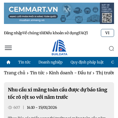
Đăng nhập
Về chúng tôi
Điều khoản sử dụng
FAQ
Tư vấn kỹ thuật
Li
VI
Tin tức
Doanh nghiệp
Quy định pháp luật
Côn
Trang chủ
Tin tức
Kinh doanh - Đầu tư
Thị trườn
Nhu cầu xi măng toàn cầu được dự báo tăng
tốc rõ rệt so với năm trước
607
|
14:10 - 15/01/2026