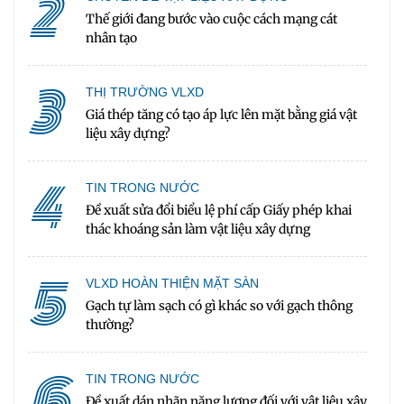
2
Thế giới đang bước vào cuộc cách mạng cát
nhân tạo
3
THỊ TRƯỜNG VLXD
Giá thép tăng có tạo áp lực lên mặt bằng giá vật
liệu xây dựng?
4
TIN TRONG NƯỚC
Đề xuất sửa đổi biểu lệ phí cấp Giấy phép khai
thác khoáng sản làm vật liệu xây dựng
5
VLXD HOÀN THIỆN MẶT SÀN
Gạch tự làm sạch có gì khác so với gạch thông
thường?
6
TIN TRONG NƯỚC
Đề xuất dán nhãn năng lượng đối với vật liệu xây