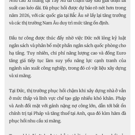
Nhu cầu xi măng tại Tây Âu đã chạm đáy sau giai đoạn lãi
suất cao kéo dài. Đà phục hồi được dự báo rõ nét hơn trong
năm 2026, với các quốc gia tại Bắc Âu sẽ lấy lại tăng trưởng
và các thị trường Nam Âu duy trì mức tăng ổn định.
Đầu tư công được thúc đẩy nhờ việc Đức nới lỏng kỷ luật
ngân sách và phân bổ một phần ngân sách quốc phòng cho
hạ tầng. Tuy nhiên, chi phí năng lượng cao và đồng Euro
tăng giá tiếp tục làm suy yếu năng lực cạnh tranh của
ngành sản xuất công nghiệp, trong đó có vật liệu xây dựng
và xi măng.
Tại Đức, thị trường phục hồi chậm khi xây dựng nhà ở vẫn
ở mức thấp và lĩnh vực chế tạo gặp nhiều khó khăn. Pháp
và Anh đối mặt với gánh nặng nợ công lớn, dẫn tới bất ổn
chính trị tại Pháp và tăng thuế tại Anh, qua đó kìm hãm đà
phục hồi nhu cầu xi măng.