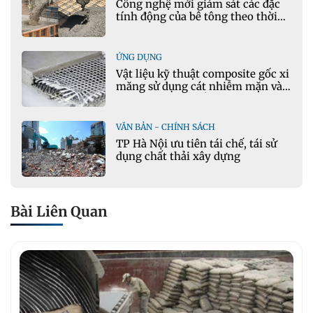
Công nghệ mới giám sát các đặc
tính động của bê tông theo thời
gian thực
ỨNG DỤNG
Vật liệu kỹ thuật composite gốc xi
măng sử dụng cát nhiễm mặn và
phụ gia khoáng: Ứng dụng trong
xây dựng hạ tầng giao thông
VĂN BẢN - CHÍNH SÁCH
TP Hà Nội ưu tiên tái chế, tái sử
dụng chất thải xây dựng
Bài Liên Quan