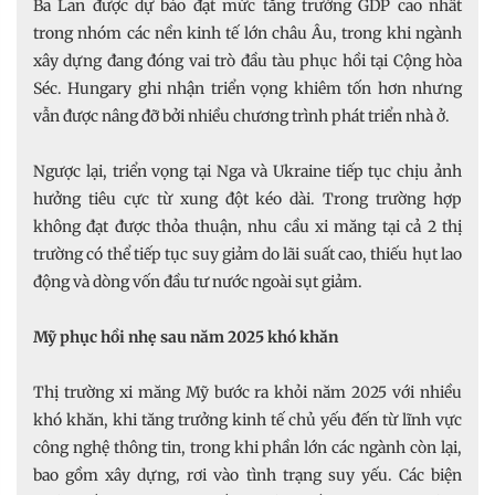
Ba Lan được dự báo đạt mức tăng trưởng GDP cao nhất
trong nhóm các nền kinh tế lớn châu Âu, trong khi ngành
xây dựng đang đóng vai trò đầu tàu phục hồi tại Cộng hòa
Séc. Hungary ghi nhận triển vọng khiêm tốn hơn nhưng
vẫn được nâng đỡ bởi nhiều chương trình phát triển nhà ở.
Ngược lại, triển vọng tại Nga và Ukraine tiếp tục chịu ảnh
hưởng tiêu cực từ xung đột kéo dài. Trong trường hợp
không đạt được thỏa thuận, nhu cầu xi măng tại cả 2 thị
trường có thể tiếp tục suy giảm do lãi suất cao, thiếu hụt lao
động và dòng vốn đầu tư nước ngoài sụt giảm.
Mỹ phục hồi nhẹ sau năm 2025 khó khăn
Thị trường xi măng Mỹ bước ra khỏi năm 2025 với nhiều
khó khăn, khi tăng trưởng kinh tế chủ yếu đến từ lĩnh vực
công nghệ thông tin, trong khi phần lớn các ngành còn lại,
bao gồm xây dựng, rơi vào tình trạng suy yếu. Các biện