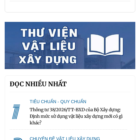
ĐỌC NHIỀU NHẤT
1
TIÊU CHUẨN - QUY CHUẨN
Thông tư 38/2026/TT-BXD của Bộ Xây dựng:
Định mức sử dụng vật liệu xây dựng mới có gì
khác?
CHUYÊN ĐỀ VẬT LIỆU XÂY DỰNG