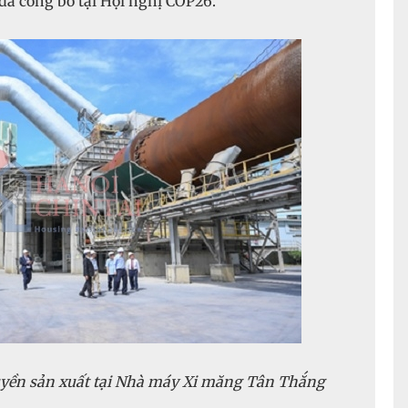
ã công bố tại Hội nghị COP26.
uyền sản xuất tại Nhà máy Xi măng Tân Thắng