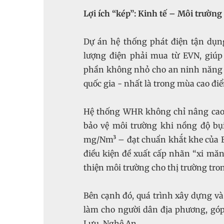
Lợi ích “kép”: Kinh tế – Môi trườn
Dự án hệ thống phát điện tận dụ
lượng điện phải mua từ EVN, giú
phần không nhỏ cho an ninh năng l
quốc gia - nhất là trong mùa cao đi
Hệ thống WHR không chỉ nâng cao 
bảo vệ môi trường khi nồng độ bụ
mg/Nm³ – đạt chuẩn khắt khe của E
điều kiện đề xuất cấp nhãn “xi m
thiện môi trường cho thị trường tro
Bên cạnh đó, quá trình xây dựng v
làm cho người dân địa phương, góp
Lưu, Nghệ An.