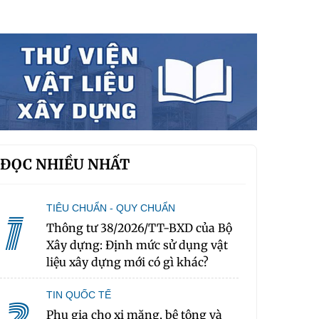
ĐỌC NHIỀU NHẤT
TIÊU CHUẨN - QUY CHUẨN
1
Thông tư 38/2026/TT-BXD của Bộ
Xây dựng: Định mức sử dụng vật
liệu xây dựng mới có gì khác?
TIN QUỐC TẾ
Phụ gia cho xi măng, bê tông và