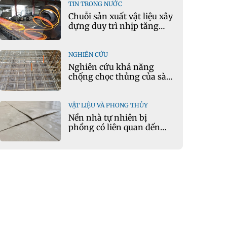
TIN TRONG NƯỚC
Chuỗi sản xuất vật liệu xây
dựng duy trì nhịp tăng
trưởng tích cực
NGHIÊN CỨU
Nghiên cứu khả năng
chống chọc thủng của sàn
phẳng bê tông cốt liệu
keramzit theo mô hình vết
nứt tới hạn
VẬT LIỆU VÀ PHONG THỦY
Nền nhà tự nhiên bị
phồng có liên quan đến
phong thủy hay điềm xấu?