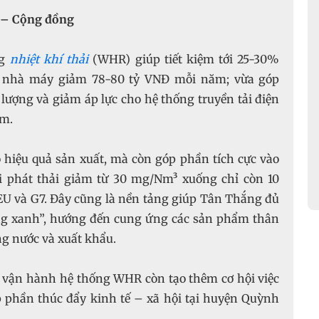
g – Cộng đồng
ng
nhiệt khí thải
(WHR) giúp tiết kiệm tới 25-30%
p nhà máy giảm 78-80 tỷ VNĐ mỗi năm; vừa góp
ượng và giảm áp lực cho hệ thống truyền tải điện
ểm.
hiệu quả sản xuất, mà còn góp phần tích cực vào
i phát thải giảm từ 30 mg/Nm³ xuống chỉ còn 10
U và G7. Đây cũng là nền tảng giúp Tân Thắng đủ
ăng xanh”, hướng đến cung ứng các sản phẩm thân
ng nước và xuất khẩu.
à vận hành hệ thống WHR còn tạo thêm cơ hội việc
 phần thúc đẩy kinh tế – xã hội tại huyện Quỳnh