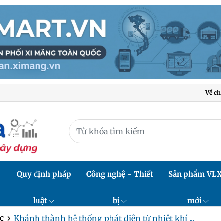
Về ch
Quy định pháp
Công nghệ - Thiết
Sản phẩm VL
luật
bị
mới
c
Khánh thành hệ thống phát điện từ nhiệt khí ...