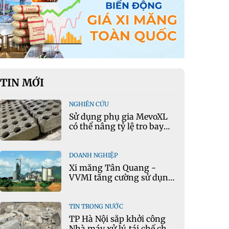
TIN MỚI
NGHIÊN CỨU
Sử dụng phụ gia MevoXL
có thể nâng tỷ lệ tro bay
thay thế xi măng portland
trong bê tông
DOANH NGHIỆP
Xi măng Tân Quang -
VVMI tăng cường sử dụng
nguyên liệu thay thế trong
sản xuất xi măng
TIN TRONG NƯỚC
TP Hà Nội sắp khởi công
Nhà máy xử lý, tái chế chất