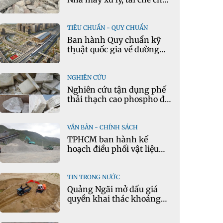
thải xây dựng tại Đông
Anh
TIÊU CHUẨN - QUY CHUẨN
Ban hành Quy chuẩn kỹ
thuật quốc gia về đường
sắt đô thị
NGHIÊN CỨU
Nghiên cứu tận dụng phế
thải thạch cao phospho để
sản xuất gạch bê tông
VĂN BẢN - CHÍNH SÁCH
TPHCM ban hành kế
hoạch điều phối vật liệu
xây dựng thông thường
TIN TRONG NƯỚC
Quảng Ngãi mở đấu giá
quyền khai thác khoáng
sản có quy mô lớn nhất