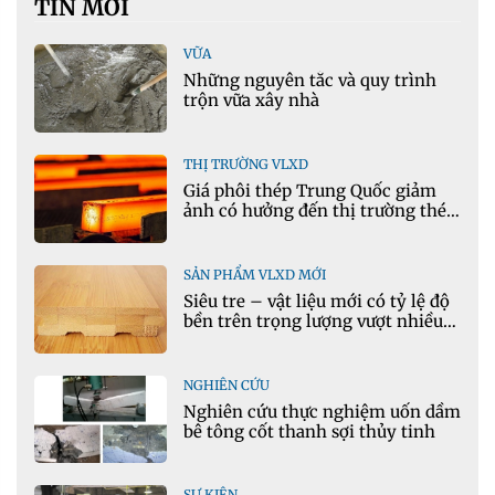
TIN MỚI
VỮA
Những nguyên tắc và quy trình
trộn vữa xây nhà
THỊ TRƯỜNG VLXD
Giá phôi thép Trung Quốc giảm
ảnh có hưởng đến thị trường thép
Việt Nam?
SẢN PHẨM VLXD MỚI
Siêu tre – vật liệu mới có tỷ lệ độ
bền trên trọng lượng vượt nhiều
kim loại
NGHIÊN CỨU
Nghiên cứu thực nghiệm uốn dầm
bê tông cốt thanh sợi thủy tinh
SỰ KIỆN