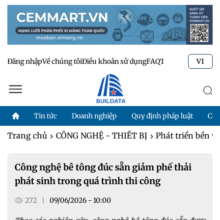
Đăng nhập
Về chúng tôi
Điều khoản sử dụng
FAQ
Tư vấn kỹ thuật
Li
VI
Tin tức
Doanh nghiệp
Quy định pháp luật
Côn
Trang chủ
CÔNG NGHỆ - THIẾT BỊ
Phát triển bền v
Công nghệ bê tông đúc sẵn giảm phế thải
phát sinh trong quá trình thi công
272
|
09/06/2026 - 10:00