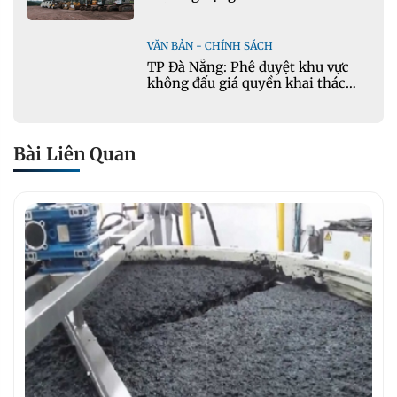
tuần hoàn
VĂN BẢN - CHÍNH SÁCH
TP Đà Nẵng: Phê duyệt khu vực
không đấu giá quyền khai thác
khoáng sản mỏ đá Khe Rọm
Bài Liên Quan