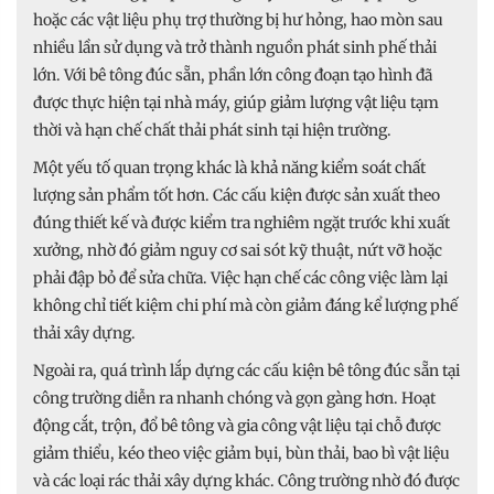
hoặc các vật liệu phụ trợ thường bị hư hỏng, hao mòn sau
nhiều lần sử dụng và trở thành nguồn phát sinh phế thải
lớn. Với bê tông đúc sẵn, phần lớn công đoạn tạo hình đã
được thực hiện tại nhà máy, giúp giảm lượng vật liệu tạm
thời và hạn chế chất thải phát sinh tại hiện trường.
Một yếu tố quan trọng khác là khả năng kiểm soát chất
lượng sản phẩm tốt hơn. Các cấu kiện được sản xuất theo
đúng thiết kế và được kiểm tra nghiêm ngặt trước khi xuất
xưởng, nhờ đó giảm nguy cơ sai sót kỹ thuật, nứt vỡ hoặc
phải đập bỏ để sửa chữa. Việc hạn chế các công việc làm lại
không chỉ tiết kiệm chi phí mà còn giảm đáng kể lượng phế
thải xây dựng.
Ngoài ra, quá trình lắp dựng các cấu kiện bê tông đúc sẵn tại
công trường diễn ra nhanh chóng và gọn gàng hơn. Hoạt
động cắt, trộn, đổ bê tông và gia công vật liệu tại chỗ được
giảm thiểu, kéo theo việc giảm bụi, bùn thải, bao bì vật liệu
và các loại rác thải xây dựng khác. Công trường nhờ đó được