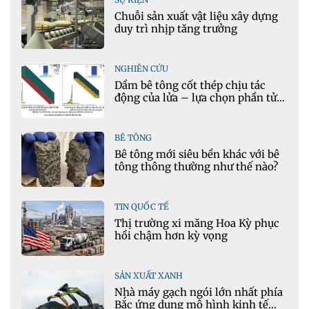
Chuỗi sản xuất vật liệu xây dựng
duy trì nhịp tăng trưởng
NGHIÊN CỨU
Dầm bê tông cốt thép chịu tác
động của lửa – lựa chọn phần tử
cho mô hình nhiệt học trong
Ansys
BÊ TÔNG
Bê tông mới siêu bền khác với bê
tông thông thường như thế nào?
TIN QUỐC TẾ
Thị trường xi măng Hoa Kỳ phục
hồi chậm hơn kỳ vọng
SẢN XUẤT XANH
Nhà máy gạch ngói lớn nhất phía
Bắc ứng dụng mô hình kinh tế