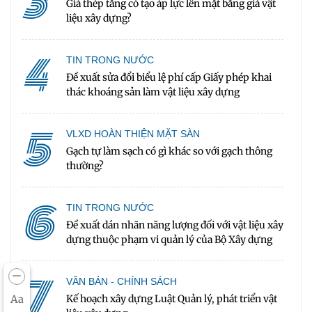
3
Giá thép tăng có tạo áp lực lên mặt bằng giá vật
liệu xây dựng?
4
TIN TRONG NƯỚC
Đề xuất sửa đổi biểu lệ phí cấp Giấy phép khai
thác khoáng sản làm vật liệu xây dựng
5
VLXD HOÀN THIỆN MẶT SÀN
Gạch tự làm sạch có gì khác so với gạch thông
thường?
6
TIN TRONG NƯỚC
Đề xuất dán nhãn năng lượng đối với vật liệu xây
dựng thuộc phạm vi quản lý của Bộ Xây dựng
7
VĂN BẢN - CHÍNH SÁCH
Aa
Kế hoạch xây dựng Luật Quản lý, phát triển vật