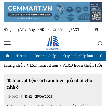
Đăng nhập
Về chúng tôi
Điều khoản sử dụng
FAQ
Tư vấn kỹ thuật
Li
VI
Tin tức
Doanh nghiệp
Quy định pháp luật
Côn
Trang chủ
VLXD hoàn thiện
VLXD hoàn thiện tường,
10 loại vật liệu cách âm hiệu quả nhất cho
nhà ở
1601
|
11:42 - 25/06/2025