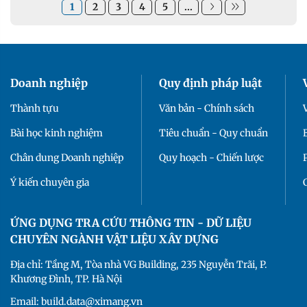
1
2
3
4
5
...
Doanh nghiệp
Quy định pháp luật
Thành tựu
Văn bản - Chính sách
Bài học kinh nghiệm
Tiêu chuẩn - Quy chuẩn
Chân dung Doanh nghiệp
Quy hoạch - Chiến lược
Ý kiến chuyên gia
ỨNG DỤNG TRA CỨU THÔNG TIN - DỮ LIỆU
CHUYÊN NGÀNH VẬT LIỆU XÂY DỰNG
Địa chỉ: Tầng M, Tòa nhà VG Building, 235 Nguyễn Trãi, P.
Khương Đình, TP. Hà Nội
Email: build.data@ximang.vn