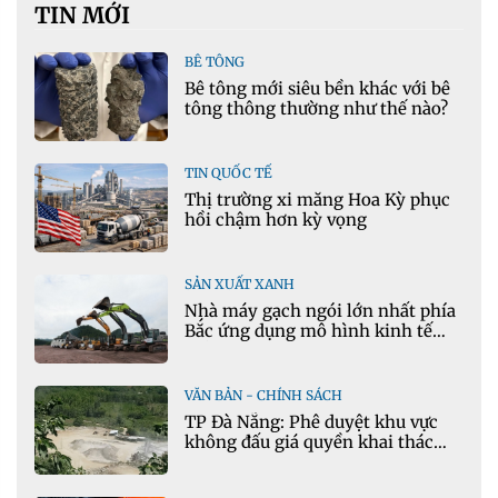
TIN MỚI
BÊ TÔNG
Bê tông mới siêu bền khác với bê
tông thông thường như thế nào?
TIN QUỐC TẾ
Thị trường xi măng Hoa Kỳ phục
hồi chậm hơn kỳ vọng
SẢN XUẤT XANH
Nhà máy gạch ngói lớn nhất phía
Bắc ứng dụng mô hình kinh tế
tuần hoàn
VĂN BẢN - CHÍNH SÁCH
TP Đà Nẵng: Phê duyệt khu vực
không đấu giá quyền khai thác
khoáng sản mỏ đá Khe Rọm