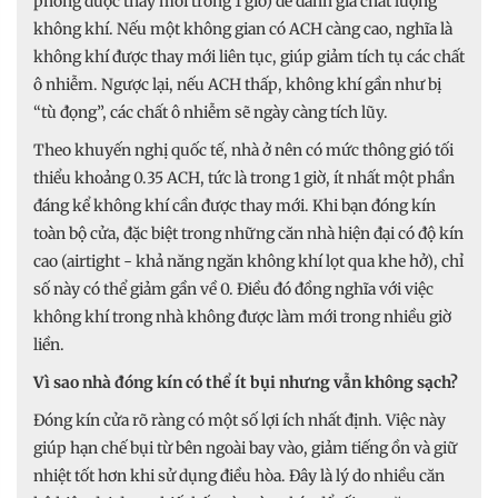
phòng được thay mới trong 1 giờ) để đánh giá chất lượng
không khí. Nếu một không gian có ACH càng cao, nghĩa là
không khí được thay mới liên tục, giúp giảm tích tụ các chất
ô nhiễm. Ngược lại, nếu ACH thấp, không khí gần như bị
“tù đọng”, các chất ô nhiễm sẽ ngày càng tích lũy.
Theo khuyến nghị quốc tế, nhà ở nên có mức thông gió tối
thiểu khoảng 0.35 ACH, tức là trong 1 giờ, ít nhất một phần
đáng kể không khí cần được thay mới. Khi bạn đóng kín
toàn bộ cửa, đặc biệt trong những căn nhà hiện đại có độ kín
cao (airtight - khả năng ngăn không khí lọt qua khe hở), chỉ
số này có thể giảm gần về 0. Điều đó đồng nghĩa với việc
không khí trong nhà không được làm mới trong nhiều giờ
liền.
Vì sao nhà đóng kín có thể ít bụi nhưng vẫn không sạch?
Đóng kín cửa rõ ràng có một số lợi ích nhất định. Việc này
giúp hạn chế bụi từ bên ngoài bay vào, giảm tiếng ồn và giữ
nhiệt tốt hơn khi sử dụng điều hòa. Đây là lý do nhiều căn