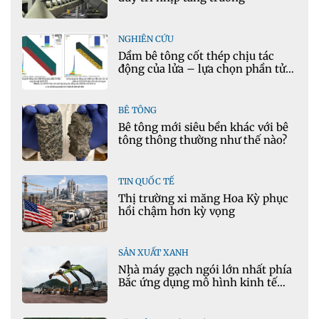
NGHIÊN CỨU
Dầm bê tông cốt thép chịu tác
động của lửa – lựa chọn phần tử
cho mô hình nhiệt học trong
Ansys
BÊ TÔNG
Bê tông mới siêu bền khác với bê
tông thông thường như thế nào?
TIN QUỐC TẾ
Thị trường xi măng Hoa Kỳ phục
hồi chậm hơn kỳ vọng
SẢN XUẤT XANH
Nhà máy gạch ngói lớn nhất phía
Bắc ứng dụng mô hình kinh tế
tuần hoàn