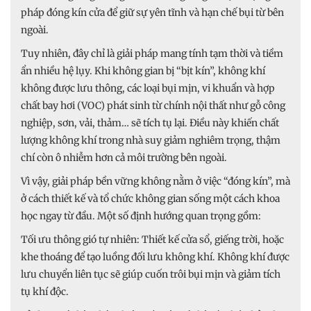
pháp đóng kín cửa để giữ sự yên tĩnh và hạn chế bụi từ bên
ngoài.
Tuy nhiên, đây chỉ là giải pháp mang tính tạm thời và tiềm
ẩn nhiều hệ lụy. Khi không gian bị “bịt kín”, không khí
không được lưu thông, các loại bụi mịn, vi khuẩn và hợp
chất bay hơi (VOC) phát sinh từ chính nội thất như gỗ công
nghiệp, sơn, vải, thảm… sẽ tích tụ lại. Điều này khiến chất
lượng không khí trong nhà suy giảm nghiêm trọng, thậm
chí còn ô nhiễm hơn cả môi trường bên ngoài.
Vì vậy, giải pháp bền vững không nằm ở việc “đóng kín”, mà
ở cách thiết kế và tổ chức không gian sống một cách khoa
học ngay từ đầu. Một số định hướng quan trọng gồm:
Tối ưu thông gió tự nhiên: Thiết kế cửa sổ, giếng trời, hoặc
khe thoáng để tạo luồng đối lưu không khí. Không khí được
lưu chuyển liên tục sẽ giúp cuốn trôi bụi mịn và giảm tích
tụ khí độc.