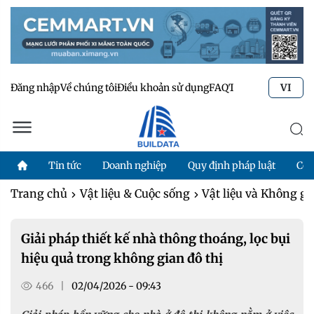
Đăng nhập
Về chúng tôi
Điều khoản sử dụng
FAQ
Tư vấn kỹ thuật
Li
VI
Tin tức
Doanh nghiệp
Quy định pháp luật
Côn
Trang chủ
Vật liệu & Cuộc sống
Vật liệu và Không g
Giải pháp thiết kế nhà thông thoáng, lọc bụi
hiệu quả trong không gian đô thị
466
|
02/04/2026 - 09:43