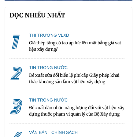
ĐỌC NHIỀU NHẤT
1
THỊ TRƯỜNG VLXD
Giá thép tăng có tạo áp lực lên mặt bằng giá vật
liệu xây dựng?
2
TIN TRONG NƯỚC
Đề xuất sửa đổi biểu lệ phí cấp Giấy phép khai
thác khoáng sản làm vật liệu xây dựng
3
TIN TRONG NƯỚC
Đề xuất dán nhãn năng lượng đối với vật liệu xây
dựng thuộc phạm vi quản lý của Bộ Xây dựng
VĂN BẢN - CHÍNH SÁCH