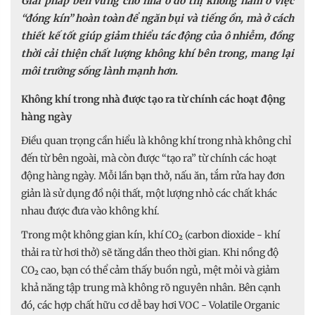
Giải pháp bền vững cho nhà ở đô thị không nằm ở việc
“đóng kín” hoàn toàn để ngăn bụi và tiếng ồn, mà ở cách
thiết kế tốt giúp giảm thiểu tác động của ô nhiễm, đồng
thời cải thiện chất lượng không khí bên trong, mang lại
môi trường sống lành mạnh hơn.
Không khí trong nhà được tạo ra từ chính các hoạt động
hàng ngày
Điều quan trọng cần hiểu là không khí trong nhà không chỉ
đến từ bên ngoài, mà còn được “tạo ra” từ chính các hoạt
động hàng ngày. Mỗi lần bạn thở, nấu ăn, tắm rửa hay đơn
giản là sử dụng đồ nội thất, một lượng nhỏ các chất khác
nhau được đưa vào không khí.
Trong một không gian kín, khí CO₂ (carbon dioxide - khí
thải ra từ hơi thở) sẽ tăng dần theo thời gian. Khi nồng độ
CO₂ cao, bạn có thể cảm thấy buồn ngủ, mệt mỏi và giảm
khả năng tập trung mà không rõ nguyên nhân. Bên cạnh
đó, các hợp chất hữu cơ dễ bay hơi VOC - Volatile Organic