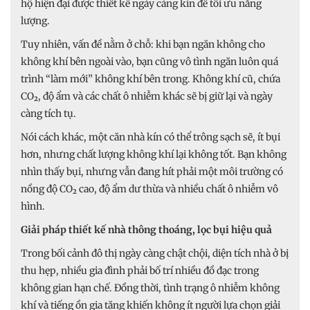
hộ hiện đại được thiết kế ngày càng kín để tối ưu năng
lượng.
Tuy nhiên, vấn đề nằm ở chỗ: khi bạn ngăn không cho
không khí bên ngoài vào, bạn cũng vô tình ngăn luôn quá
trình “làm mới” không khí bên trong. Không khí cũ, chứa
CO₂, độ ẩm và các chất ô nhiễm khác sẽ bị giữ lại và ngày
càng tích tụ.
Nói cách khác, một căn nhà kín có thể trông sạch sẽ, ít bụi
hơn, nhưng chất lượng không khí lại không tốt. Bạn không
nhìn thấy bụi, nhưng vẫn đang hít phải một môi trường có
nồng độ CO₂ cao, độ ẩm dư thừa và nhiều chất ô nhiễm vô
hình.
Giải pháp thiết kế nhà thông thoáng, lọc bụi hiệu quả
Trong bối cảnh đô thị ngày càng chật chội, diện tích nhà ở bị
thu hẹp, nhiều gia đình phải bố trí nhiều đồ đạc trong
không gian hạn chế. Đồng thời, tình trạng ô nhiễm không
khí và tiếng ồn gia tăng khiến không ít người lựa chọn giải