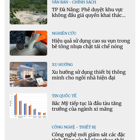
VĂN BẢN - CHÍNH SÁCH
TP Đà Nẵng: Phê duyệt khu vực
không đấu giá quyền khai thác
khoáng sản mỏ đá Khe Rọm
NGHIÊN CỨU
Hiệu quả sử dụng cao su vụn trong
bê tông nhựa chặt tái chế nóng
XU HƯỚNG
Xu hướng sử dụng thiết bị thông
minh cho ngôi nhà hiện đại
TIN QUỐC TẾ
Bắc Mỹ tiếp tục là đầu tàu tăng
trưởng của ngành xi măng
CÔNG NGHỆ - THIẾT BỊ
Công nghệ mới giám sát các đặc