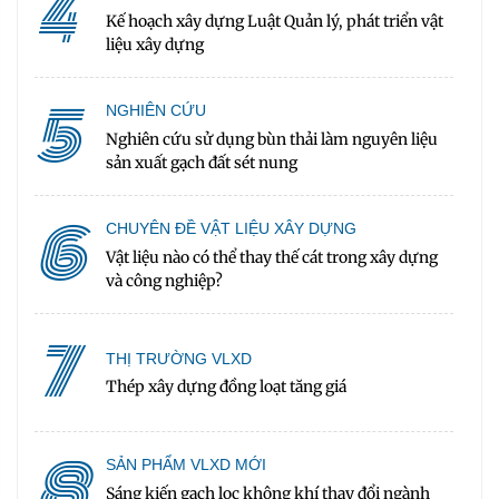
4
Kế hoạch xây dựng Luật Quản lý, phát triển vật
liệu xây dựng
5
NGHIÊN CỨU
Nghiên cứu sử dụng bùn thải làm nguyên liệu
sản xuất gạch đất sét nung
6
CHUYÊN ĐỀ VẬT LIỆU XÂY DỰNG
Vật liệu nào có thể thay thế cát trong xây dựng
và công nghiệp?
7
THỊ TRƯỜNG VLXD
Thép xây dựng đồng loạt tăng giá
8
SẢN PHẨM VLXD MỚI
Sáng kiến gạch lọc không khí thay đổi ngành