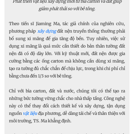
Phát triển vật liệu xây dựng mới từ bìa carton và đất giúp
giảm phát thải so với bê tông.
Theo tiến sĩ Jiaming Ma, tác giả chính của nghiên cứu,
phương pháp
xây dựng
đất nện truyền thống thường phải
bổ sung xi măng để gia tăng độ bền. Tuy nhiên, việc sử
dụng xi măng là quá mức cần thiết do bản thân tường đất
nện đã có độ dày lớn. Với kỹ thuật mới, đất nện được gia
cường bằng các ống carton mà không cần dùng xi măng,
tạo ra tường đủ chắc chắn để chịu lực, trong khi chi phí chỉ
bằng chưa đến 1/3 so với bê tông.
Chỉ với bìa carton, đất và nước, chúng tôi có thể tạo ra
những bức tường vững chắc cho nhà thấp tầng. Công nghệ
này có thể thay đổi cách thiết kế và xây dựng, tận dụng
nguồn
vật liệu
địa phương, dễ dàng tái chế và thân thiện với
môi trường, TS. Ma khẳng định.