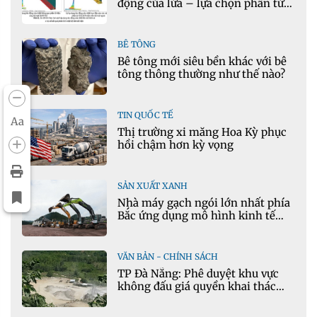
động của lửa – lựa chọn phần tử
cho mô hình nhiệt học trong
Ansys
BÊ TÔNG
Bê tông mới siêu bền khác với bê
tông thông thường như thế nào?
TIN QUỐC TẾ
Aa
Thị trường xi măng Hoa Kỳ phục
hồi chậm hơn kỳ vọng
SẢN XUẤT XANH
Nhà máy gạch ngói lớn nhất phía
Bắc ứng dụng mô hình kinh tế
tuần hoàn
VĂN BẢN - CHÍNH SÁCH
TP Đà Nẵng: Phê duyệt khu vực
không đấu giá quyền khai thác
khoáng sản mỏ đá Khe Rọm