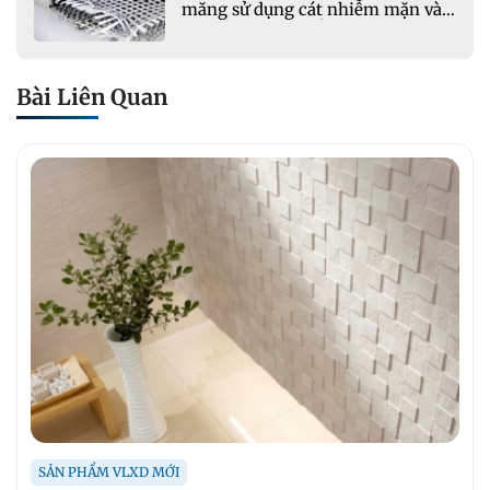
măng sử dụng cát nhiễm mặn và
phụ gia khoáng: Ứng dụng trong
xây dựng hạ tầng giao thông
Bài Liên Quan
SẢN PHẨM VLXD MỚI