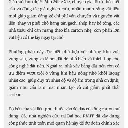
Giáo sư danh dự Yi Min Mike Xie, chuyên gia tối ưu hóa kết
cấu và đồng tác giả nghiên cứu, nhấn mạnh rằng vật liệu
mới giúp giảm đáng kể chi phí vận chuyển và nguyên vật
liệu, thay vì phải chở hàng tấn gạch, thép hay bê tông, các
nhà thầu chỉ cần mang theo bìa carton nhẹ, còn phần lớn
vật liệu có thể lấy ngay tại chỗ.
Phương pháp này đặc biệt phù hợp với những khu vực
vùng sâu, vùng xa là nơi đất đỏ phổ biến và thích hợp cho
công nghệ đất nện. Ngoài ra, nhà xây bằng đất nện còn có
ưu điểm vượt trội ở vùng khí hậu nóng nhờ khối lượng
nhiệt cao, giúp duy trì nhiệt độ và độ ẩm trong nhà ổn định,
giảm nhu cầu làm mát nhân tạo và cắt giảm phát thải
carbon.
Độ bền của vật liệu phụ thuộc vào độ dày của ống carton sử
dụng. Các nhà nghiên cứu tại Đại học RMIT đã xây dựng
công thức tính toán mối quan hệ này để dự đoán chính xác