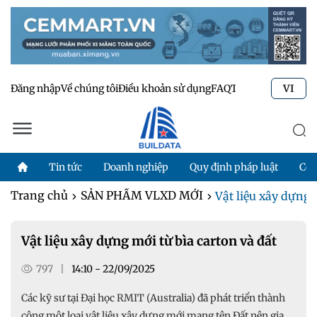
Đăng nhập
Về chúng tôi
Điều khoản sử dụng
FAQ
Tư vấn kỹ thuật
Li
VI
Tin tức
Doanh nghiệp
Quy định pháp luật
Côn
Trang chủ
SẢN PHẨM VLXD MỚI
Vật liệu xây dựng 
Vật liệu xây dựng mới từ bìa carton và đất
797
|
14:10 - 22/09/2025
Các kỹ sư tại Đại học RMIT (Australia) đã phát triển thành
công một loại vật liệu xây dựng mới mang tên Đất nện gia