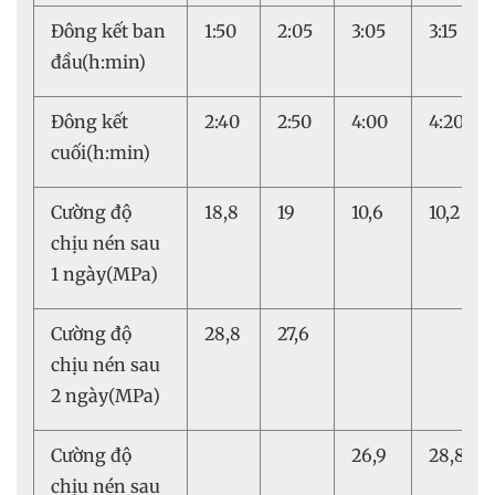
Đông kết ban
1:50
2:05
3:05
3:15
đầu(h:min)
Đông kết
2:40
2:50
4:00
4:20
cuối(h:min)
Cường độ
18,8
19
10,6
10,2
chịu nén sau
1 ngày(MPa)
Cường độ
28,8
27,6
chịu nén sau
2 ngày(MPa)
Cường độ
26,9
28,8
chịu nén sau