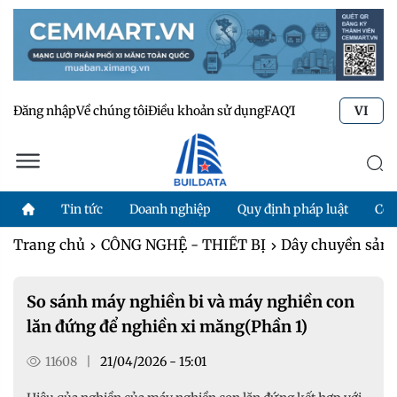
Đăng nhập
Về chúng tôi
Điều khoản sử dụng
FAQ
Tư vấn kỹ thuật
Li
VI
Tin tức
Doanh nghiệp
Quy định pháp luật
Côn
Trang chủ
CÔNG NGHỆ - THIẾT BỊ
Dây chuyền sản 
So sánh máy nghiền bi và máy nghiền con
lăn đứng để nghiền xi măng(Phần 1)
11608
|
21/04/2026 - 15:01