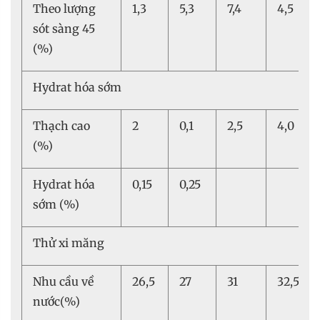
Theo lượng
1,3
5,3
7,4
4,5
sót sàng 45
(%)
Hydrat hóa sớm
Thạch cao
2
0,1
2,5
4,0
(%)
Hydrat hóa
0,15
0,25
sớm (%)
Thử xi măng
Nhu cầu về
26,5
27
31
32,5
nước(%)