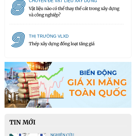
8
CHUYÊN ĐỀ VẬT LIỆU XÂY DỰNG
Vật liệu nào có thể thay thế cát trong xây dựng
và công nghiệp?
9
THỊ TRƯỜNG VLXD
Thép xây dựng đồng loạt tăng giá
TIN MỚI
NGHIÊN CỨU