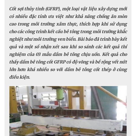
Cốt sợi thủy tinh (GFRP), một loại vật liệu xây dựng mới
có nhiều đặc tính ưu việt như khả năng chống ăn mòn
cao trong môi trường xâm thực, thích hợp khi sử dụng
cho các công trình kết cấu bê tông trong môi trường khắc
nghiệt như môi trường ven biển. Bài báo đã trình bày kết
quả và một số nhận xét sau khi so sánh các kết quả thí
nghiệm của 03 mẫu dầm bê tông chịu uốn. Kết quả cho
thấy dầm bê tông cốt GFRP có độ võng và bề rộng vết nứt
lớn hơn khá nhiều so với dầm bê tông cốt thép ở cùng
điều kiện.