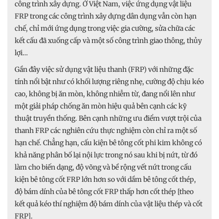
công trình xây dựng. Ở Việt Nam, việc ứng dụng vật liệu
FRP trong các công trình xây dựng dân dụng vẫn còn hạn
chế, chỉ mới ứng dụng trong việc gia cường, sửa chữa các
kết cấu đã xuống cấp và một số công trình giao thông, thủy
lợi…
Gần đây việc sử dụng vật liệu thanh (FRP) với những đặc
tính nổi bật như có khối lượng riêng nhẹ, cường độ chịu kéo
cao, không bị ăn mòn, không nhiễm từ, đang nổi lên như
một giải pháp chống ăn mòn hiệu quả bên cạnh các kỹ
thuật truyền thống. Bên cạnh những ưu điểm vượt trội của
thanh FRP các nghiên cứu thực nghiệm còn chỉ ra một số
hạn chế. Chẳng hạn, cấu kiện bê tông cốt phi kim không có
khả năng phân bố lại nội lực trong nó sau khi bị nứt, từ đó
làm cho biến dạng, độ võng và bề rộng vết nứt trong cấu
kiện bê tông cốt FRP lớn hơn so với dầm bê tông cốt thép,
độ bám dính của bê tông cốt FRP thấp hơn cốt thép [theo
kết quả kéo thí nghiệm độ bám dính của vật liệu thép và cốt
FRP].