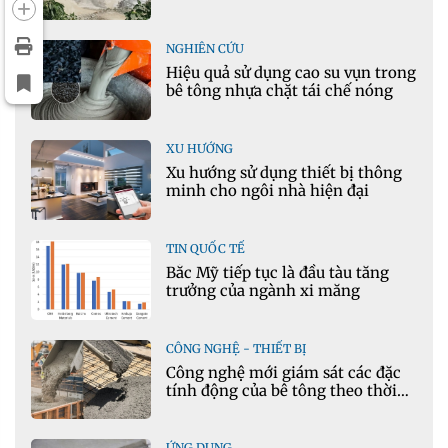
khoáng sản mỏ đá Khe Rọm
NGHIÊN CỨU
Hiệu quả sử dụng cao su vụn trong
bê tông nhựa chặt tái chế nóng
XU HƯỚNG
Xu hướng sử dụng thiết bị thông
minh cho ngôi nhà hiện đại
TIN QUỐC TẾ
Bắc Mỹ tiếp tục là đầu tàu tăng
trưởng của ngành xi măng
CÔNG NGHỆ - THIẾT BỊ
Công nghệ mới giám sát các đặc
tính động của bê tông theo thời
gian thực
ỨNG DỤNG