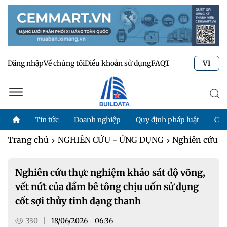
Đăng nhập
Về chúng tôi
Điều khoản sử dụng
FAQ
Tư vấn kỹ thuật
Li
VI
Tin tức
Doanh nghiệp
Quy định pháp luật
Côn
Trang chủ
NGHIÊN CỨU - ỨNG DỤNG
Nghiên cứu
Nghiên cứu thực nghiệm khảo sát độ võng,
vết nứt của dầm bê tông chịu uốn sử dụng
cốt sợi thủy tinh dạng thanh
330
|
18/06/2026 - 06:36