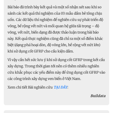
Bài báo đã trình bày kết quả và một số nhận xét sau khi so
sánh các kết quả thí nghiệm của 03 mẫu dầm bê tông chịu
uốn. Các dữ liệu thí nghiệm để nghiên cứu sự phát triển độ
võng, bề rộng vết nứt và mối quan hệ giữa tải trọng – độ
võng, vết nứt, biến dạng đã được thảo luận trong bài báo
này. Kết quả thực nghiệm cũng đã chỉ ra một số điểm khác
biệt (dạng phá hoại dòn, độ võng lớn, bề rộng vết nứt lớn)
khi sử dụng cốt GFRP cho cấu kiện dầm.
Vì vậy cần hết sức lưu ý khi sử dụng cốt GFRP trong kết cấu
xây dựng. Trong thời gian tới nên có thêm nhiều nghiên
cứu khắc phục các yếu điểm này để ứng dụng cốt GFRP vào
các công trình xây dựng ven biển ở Việt Nam.
Xem chi tiết Bài nghiên cứu
TẠI ĐÂY
:
Buildata