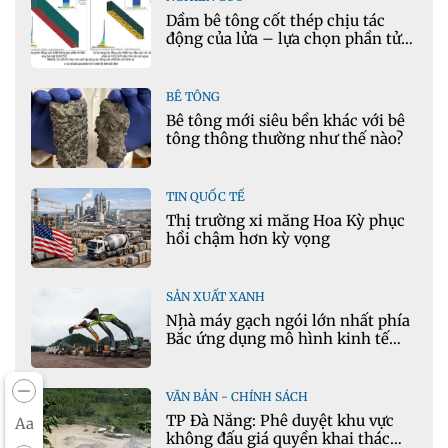
Dầm bê tông cốt thép chịu tác
động của lửa – lựa chọn phần tử
cho mô hình nhiệt học trong
Ansys
BÊ TÔNG
Bê tông mới siêu bền khác với bê
tông thông thường như thế nào?
TIN QUỐC TẾ
Thị trường xi măng Hoa Kỳ phục
hồi chậm hơn kỳ vọng
SẢN XUẤT XANH
Nhà máy gạch ngói lớn nhất phía
Bắc ứng dụng mô hình kinh tế
tuần hoàn
VĂN BẢN - CHÍNH SÁCH
TP Đà Nẵng: Phê duyệt khu vực
Aa
không đấu giá quyền khai thác