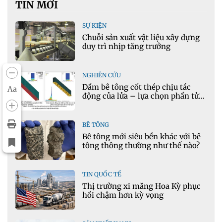
TIN MỚI
SỰ KIỆN
Chuỗi sản xuất vật liệu xây dựng
duy trì nhịp tăng trưởng
NGHIÊN CỨU
Dầm bê tông cốt thép chịu tác
Aa
động của lửa – lựa chọn phần tử
cho mô hình nhiệt học trong
Ansys
BÊ TÔNG
Bê tông mới siêu bền khác với bê
tông thông thường như thế nào?
TIN QUỐC TẾ
Thị trường xi măng Hoa Kỳ phục
hồi chậm hơn kỳ vọng