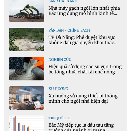
SẢN XUẤT XANH
Nhà máy gạch ngói lớn nhất phía
Bắc ứng dụng mô hình kinh tế
tuần hoàn
VĂN BẢN - CHÍNH SÁCH
TP Đà Nẵng: Phê duyệt khu vực
không đấu giá quyền khai thác
khoáng sản mỏ đá Khe Rọm
NGHIÊN CỨU
Hiệu quả sử dụng cao su vụn trong
bê tông nhựa chặt tái chế nóng
XU HƯỚNG
Xu hướng sử dụng thiết bị thông
minh cho ngôi nhà hiện đại
TIN QUỐC TẾ
Bắc Mỹ tiếp tục là đầu tàu tăng
trưởng của ngành xi măng