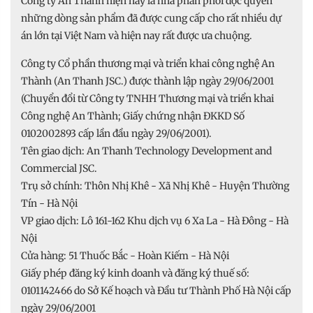
Công ty An Thành hiện này là nhà phân phối độc quyền
những dòng sản phẩm đã được cung cấp cho rất nhiều dự
án lớn tại Việt Nam và hiện nay rất được ưa chuộng.
Công ty Cổ phần thương mại và triển khai công nghệ An
Thành (An Thanh JSC.) được thành lập ngày 29/06/2001
(Chuyển đổi từ Công ty TNHH Thương mại và triển khai
Công nghệ An Thành; Giấy chứng nhận ĐKKD Số
0102002893 cấp lần đầu ngày 29/06/2001).
Tên giao dịch: An Thanh Technology Development and
Commercial JSC.
Trụ sở chính: Thôn Nhị Khê - Xã Nhị Khê - Huyện Thường
Tín - Hà Nội
VP giao dịch: Lô 161-162 Khu dịch vụ 6 Xa La - Hà Đông - Hà
Nội
Cửa hàng: 51 Thuốc Bắc - Hoàn Kiếm - Hà Nội
Giấy phép đăng ký kinh doanh và đăng ký thuế số:
0101142466 do Sở Kế hoạch và Đầu tư Thành Phố Hà Nội cấp
ngày 29/06/2001