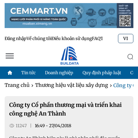
Đăng nhập
Về chúng tôi
Điều khoản sử dụng
FAQ
Tư vấn kỹ thuật
Li
VI
Tin tức
Doanh nghiệp
Quy định pháp luật
Côn
Trang chủ
Thương hiệu vật liệu xây dựng
Công ty Cổ
Công ty Cổ phần thương mại và triển khai
công nghệ An Thành
11247
|
16:49 - 27/04/2018