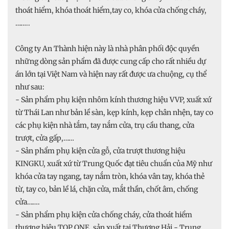
thoát hiểm, khóa thoát hiểm,tay co, khóa cửa chống cháy,
……..
Công ty An Thành hiện này là nhà phân phối độc quyền
những dòng sản phẩm đã được cung cấp cho rất nhiều dự
án lớn tại Việt Nam và hiện nay rất được ưa chuộng, cụ thể
như sau:
- Sản phẩm phụ kiện nhôm kính thương hiệu VVP, xuất xứ
từ Thái Lan như bản lề sàn, kẹp kính, kẹp chân nhện, tay co
các phụ kiện nhà tắm, tay nắm cửa, trụ cầu thang, cửa
trượt, cửa gấp,……
- Sản phẩm phụ kiện cửa gỗ, cửa trượt thương hiệu
KINGKU, xuất xứ từ Trung Quốc đạt tiêu chuẩn của Mỹ như
khóa cửa tay ngang, tay nắm tròn, khóa vân tay, khóa thẻ
từ, tay co, bản lề lá, chặn cửa, mắt thần, chốt âm, chống
cửa…….
- Sản phẩm phụ kiện cửa chống cháy, cửa thoát hiểm
thương hiệu TOP ONE, sản xuất tại Thượng Hải - Trung