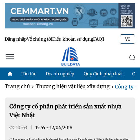
Đăng nhập
Về chúng tôi
Điều khoản sử dụng
FAQ
Tư vấn kỹ thuật
Li
VI
Tin tức
Doanh nghiệp
Quy định pháp luật
Côn
Trang chủ
Thương hiệu vật liệu xây dựng
Công ty cổ
Công ty cổ phần phát triển sản xuất nhựa
Việt Nhật
10553
|
15:55 - 12/04/2018