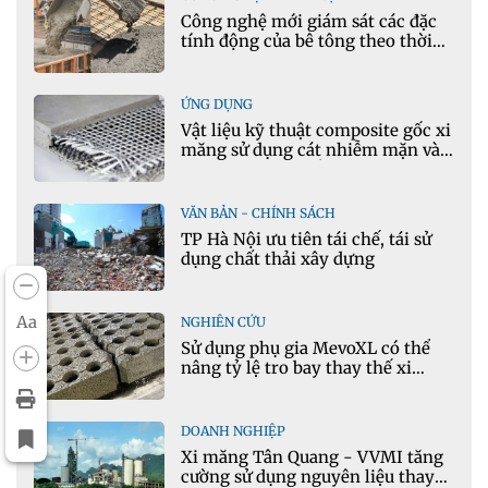
Công nghệ mới giám sát các đặc
tính động của bê tông theo thời
gian thực
ỨNG DỤNG
Vật liệu kỹ thuật composite gốc xi
măng sử dụng cát nhiễm mặn và
phụ gia khoáng: Ứng dụng trong
xây dựng hạ tầng giao thông
VĂN BẢN - CHÍNH SÁCH
TP Hà Nội ưu tiên tái chế, tái sử
dụng chất thải xây dựng
Aa
NGHIÊN CỨU
Sử dụng phụ gia MevoXL có thể
nâng tỷ lệ tro bay thay thế xi
măng portland trong bê tông
DOANH NGHIỆP
Xi măng Tân Quang - VVMI tăng
cường sử dụng nguyên liệu thay