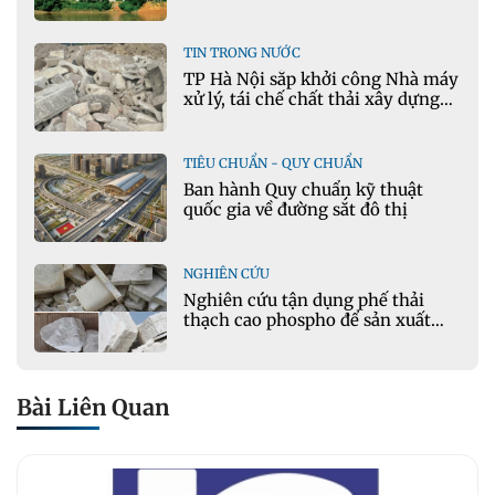
thế trong sản xuất xi măng
TIN TRONG NƯỚC
TP Hà Nội sắp khởi công Nhà máy
xử lý, tái chế chất thải xây dựng
tại Đông Anh
TIÊU CHUẨN - QUY CHUẨN
Ban hành Quy chuẩn kỹ thuật
quốc gia về đường sắt đô thị
NGHIÊN CỨU
Nghiên cứu tận dụng phế thải
thạch cao phospho để sản xuất
gạch bê tông
Bài Liên Quan