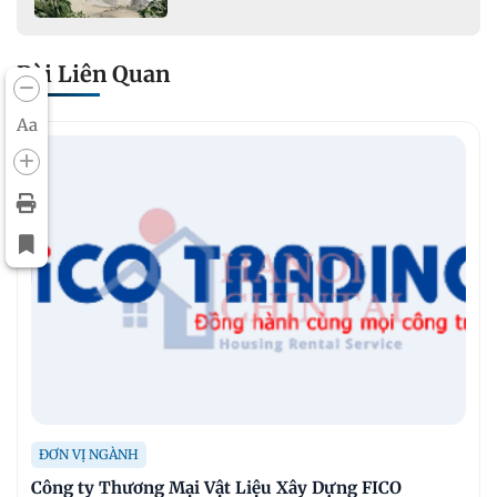
khoáng sản mỏ đá Khe Rọm
Bài Liên Quan
Aa
ĐƠN VỊ NGÀNH
Công ty Thương Mại Vật Liệu Xây Dựng FICO