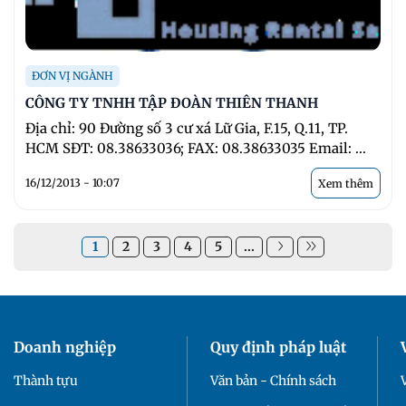
ĐƠN VỊ NGÀNH
CÔNG TY TNHH TẬP ĐOÀN THIÊN THANH
Địa chỉ: 90 Đường số 3 cư xá Lữ Gia, F.15, Q.11, TP.
HCM SĐT: 08.38633036; FAX: 08.38633035 Email: ...
16/12/2013 - 10:07
Xem thêm
1
2
3
4
5
...
Doanh nghiệp
Quy định pháp luật
Thành tựu
Văn bản - Chính sách