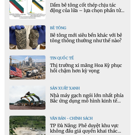
Dầm bê tông cốt thép chịu tác
động của lửa – lựa chọn phần tử
cho mô hình nhiệt học trong
Ansys
BÊ TÔNG
Bê tông mới siêu bền khác với bê
tông thông thường như thế nào?
TIN QUỐC TẾ
Thị trường xi măng Hoa Kỳ phục
hồi chậm hơn kỳ vọng
SẢN XUẤT XANH
Nhà máy gạch ngói lớn nhất phía
Bắc ứng dụng mô hình kinh tế
tuần hoàn
VĂN BẢN - CHÍNH SÁCH
TP Đà Nẵng: Phê duyệt khu vực
không đấu giá quyền khai thác