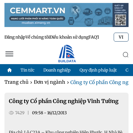
Đăng nhập
Về chúng tôi
Điều khoản sử dụng
FAQ
Tư vấn kỹ thuật
Li
VI
Tin tức
Doanh nghiệp
Quy định pháp luật
Côn
Trang chủ
Đơn vị ngành
Công ty Cổ phần Công ngh
Công ty Cổ phần Công nghiệp Vĩnh Tường
7429
|
09:58 - 16/12/2013
Địa chỉ: Lô C23A – Khu công nghiệp Hiệp Phước, H.Nhà Bè,