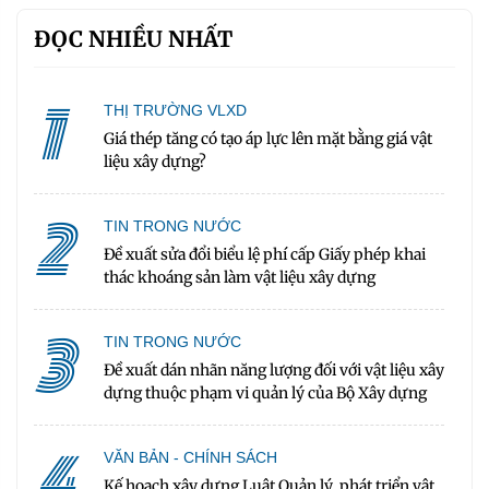
ĐỌC NHIỀU NHẤT
1
THỊ TRƯỜNG VLXD
Giá thép tăng có tạo áp lực lên mặt bằng giá vật
liệu xây dựng?
2
TIN TRONG NƯỚC
Đề xuất sửa đổi biểu lệ phí cấp Giấy phép khai
thác khoáng sản làm vật liệu xây dựng
3
TIN TRONG NƯỚC
Đề xuất dán nhãn năng lượng đối với vật liệu xây
dựng thuộc phạm vi quản lý của Bộ Xây dựng
4
VĂN BẢN - CHÍNH SÁCH
Kế hoạch xây dựng Luật Quản lý, phát triển vật