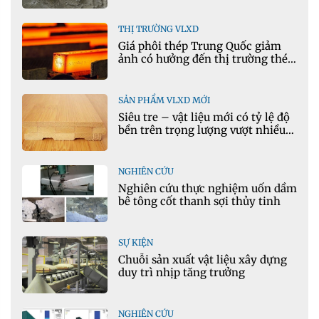
THỊ TRƯỜNG VLXD
Giá phôi thép Trung Quốc giảm
ảnh có hưởng đến thị trường thép
Việt Nam?
SẢN PHẨM VLXD MỚI
Siêu tre – vật liệu mới có tỷ lệ độ
bền trên trọng lượng vượt nhiều
kim loại
NGHIÊN CỨU
Nghiên cứu thực nghiệm uốn dầm
bê tông cốt thanh sợi thủy tinh
SỰ KIỆN
Chuỗi sản xuất vật liệu xây dựng
duy trì nhịp tăng trưởng
NGHIÊN CỨU