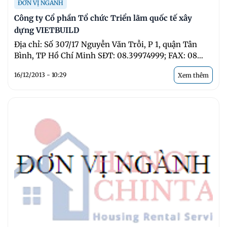
ĐƠN VỊ NGÀNH
Công ty Cổ phần Tổ chức Triển lãm quốc tế xây
dựng VIETBUILD
Địa chỉ: Số 307/17 Nguyễn Văn Trỗi, P 1, quận Tân
Bình, TP Hồ Chí Minh SĐT: 08.39974999; FAX: 08
39979147 ...
16/12/2013 - 10:29
Xem thêm