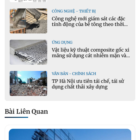
CÔNG NGHỆ - THIẾT BỊ
Công nghệ mới giám sát các đặc
tính động của bê tông theo thời
gian thực
ỨNG DỤNG
Vật liệu kỹ thuật composite gốc xi
măng sử dụng cát nhiễm mặn và
phụ gia khoáng: Ứng dụng trong
xây dựng hạ tầng giao thông
VĂN BẢN - CHÍNH SÁCH
TP Hà Nội ưu tiên tái chế, tái sử
dụng chất thải xây dựng
Bài Liên Quan