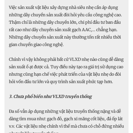
Việc sản xuất vật liệu xây dựng nhà siêu nhẹ cần áp dụng
những dây chuyền sản xuất đòi hỏi yêu cầu công nghệ cao.
Thậm chí là những dây chuyền lớn, chi phí đầu tư ban đầu
rất cao như dây chuyền sản xuất gạch AAC,… chẳng hạn.
Những dây chuyền sản xuất này thường tốn rất nhiều thời
gian chuyển giao công nghệ.
Chính vì vậy không phải bất cứ VLXD nhẹ nào cũng dễ dàng
sản xuất ồ ạt được cả. Tuy điều này tạo ra giá trị sử dụng cao
nhưng cũng hạn chế việc phát triển của vật liệu nhẹ do đòi
hỏi vốn đầu tư lớn và quy trình sản xuất phức tạp hơn.
3. Chưa phổ biến như VLXD truyền thống
Đa số vẫn áp dụng những vật liệu truyền thống nặng và dễ
dàng tìm mua như: gạch đỏ, gạch xi măng cốt liệu, đá ốp lát
v.v. Các vật liệu nhẹ chính vì thế mà chưa có chỗ đứng nhiều