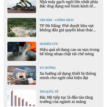
Nhà máy gạch ngói lớn nhất phía
Bắc ứng dụng mô hình kinh tế
tuần hoàn
VĂN BẢN - CHÍNH SÁCH
TP Đà Nẵng: Phê duyệt khu vực
không đấu giá quyền khai thác
khoáng sản mỏ đá Khe Rọm
NGHIÊN CỨU
Hiệu quả sử dụng cao su vụn trong
bê tông nhựa chặt tái chế nóng
XU HƯỚNG
Xu hướng sử dụng thiết bị thông
minh cho ngôi nhà hiện đại
TIN QUỐC TẾ
Bắc Mỹ tiếp tục là đầu tàu tăng
trưởng của ngành xi măng