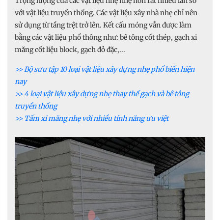
Trọng lượng của các vật liệu nhẹ nhẹ hơn rất nhiều lần so
với vật liệu truyền thống. Các vật liệu xây nhà nhẹ chỉ nên
sử dụng từ tầng trệt trở lên. Kết cấu móng vẫn được làm
bằng các vật liệu phổ thông như: bê tông cốt thép, gạch xi
măng cốt liệu block, gạch đỏ đặc,...
>> Bộ sưu tập 10 loại vật liệu xây dựng nhẹ phổ biến hiện
nay
>> 4 loại vật liệu xây dựng nhẹ thay thế gạch và bê tông
truyền thống
>> Tấm xi măng nhẹ với nhiều tính năng ưu việt