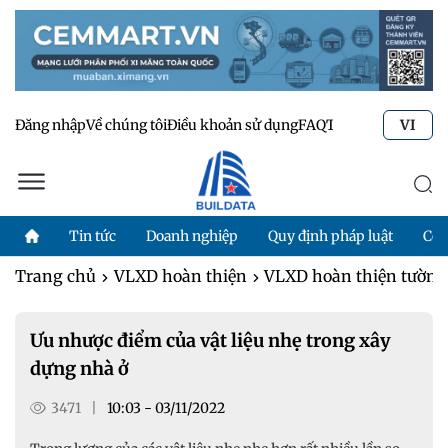
Đăng nhập
Về chúng tôi
Điều khoản sử dụng
FAQ
Tư vấn kỹ thuật
Li
VI
Tin tức
Doanh nghiệp
Quy định pháp luật
Côn
Trang chủ
VLXD hoàn thiện
VLXD hoàn thiện tường,
Ưu nhược điểm của vật liệu nhẹ trong xây
dựng nhà ở
3471
|
10:03 - 03/11/2022