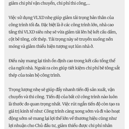
giảm chi phí vận chuyển, chi phí thi công,…
Việc sử dụng VLXD nhẹ giúp giảm tải trọng bản thân của
công trình tối đa. Đặc biệt là ở các công trình lớn, nhà cao
tầng thì VLXD siêu nhẹ sẽ vừa giảm tải lên hệ kết cấu dầm,
cột bê tông, cốt thép. Tải trọng này sẽ truyền xuống nền
móng và giảm thiểu hiện tượng sụt lún nhà ở.
Điều này mang lại tính ổn định cao trong kết cấu tổng thể
của ngôi nhà. Ngoài ra còn giúp tiết kiệm chi phí bê tông sắt
thép của toàn bộ công trình.
Trọng lượng nhẹ sẽ giúp đẩy nhanh tiến độ sản xuất, vận
chuyển và thi công. Tiến độ của bất cứ công trình nào luôn
là thước đo quan trọng nhất. Việc rút ngắn tiến độ còn tạo ra
giá trị kinh tế như: Công trình càng xong sớm và đi vào hoạt
động sớm sẽ mang lại lợi thế lớn về thương hiệu cũng như
lợi nhuận cho Chủ đầu tư, giảm thiểu được chi phí nhân