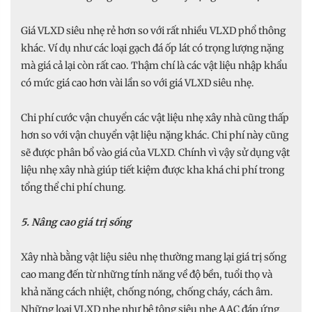
Giá VLXD siêu nhẹ rẻ hơn so với rất nhiều VLXD phổ thông
khác. Ví dụ như các loại gạch đá ốp lát có trọng lượng nặng
mà giá cả lại còn rất cao. Thậm chí là các vật liệu nhập khẩu
có mức giá cao hơn vài lần so với giá VLXD siêu nhẹ.
Chi phí cước vận chuyển các vật liệu nhẹ xây nhà cũng thấp
hơn so với vận chuyển vật liệu nặng khác. Chi phí này cũng
sẽ được phân bổ vào giá của VLXD. Chính vì vậy sử dụng vật
liệu nhẹ xây nhà giúp tiết kiệm được kha khá chi phí trong
tổng thể chi phí chung.
5. Nâng cao giá trị sống
Xây nhà bằng vật liệu siêu nhẹ thường mang lại giá trị sống
cao mang đến từ những tính năng về độ bền, tuổi thọ và
khả năng cách nhiệt, chống nóng, chống cháy, cách âm.
Những loại VLXD nhẹ như bê tông siêu nhẹ AAC đáp ứng