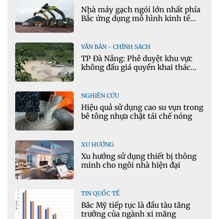
Nhà máy gạch ngói lớn nhất phía
Bắc ứng dụng mô hình kinh tế
tuần hoàn
VĂN BẢN - CHÍNH SÁCH
TP Đà Nẵng: Phê duyệt khu vực
không đấu giá quyền khai thác
khoáng sản mỏ đá Khe Rọm
NGHIÊN CỨU
Hiệu quả sử dụng cao su vụn trong
bê tông nhựa chặt tái chế nóng
XU HƯỚNG
Xu hướng sử dụng thiết bị thông
minh cho ngôi nhà hiện đại
TIN QUỐC TẾ
Bắc Mỹ tiếp tục là đầu tàu tăng
trưởng của ngành xi măng