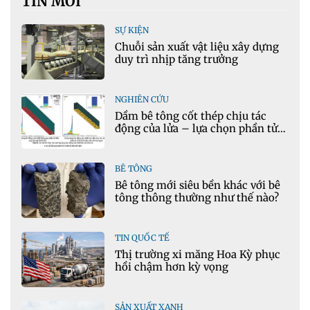
TIN MỚI
SỰ KIỆN
Chuỗi sản xuất vật liệu xây dựng
duy trì nhịp tăng trưởng
NGHIÊN CỨU
Dầm bê tông cốt thép chịu tác
động của lửa – lựa chọn phần tử
cho mô hình nhiệt học trong
Ansys
BÊ TÔNG
Bê tông mới siêu bền khác với bê
tông thông thường như thế nào?
TIN QUỐC TẾ
Thị trường xi măng Hoa Kỳ phục
hồi chậm hơn kỳ vọng
SẢN XUẤT XANH