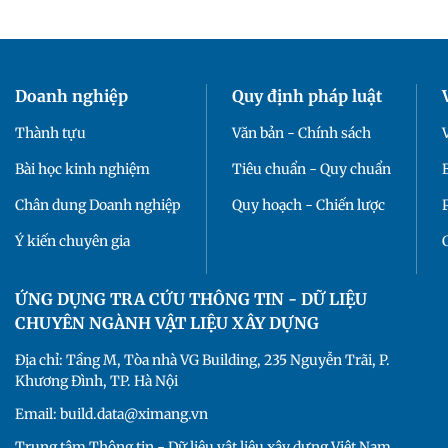
Doanh nghiệp
Quy định pháp luật
Thành tựu
Văn bản - Chính sách
Bài học kinh nghiệm
Tiêu chuẩn - Quy chuẩn
Chân dung Doanh nghiệp
Quy hoạch - Chiến lược
Ý kiến chuyên gia
ỨNG DỤNG TRA CỨU THÔNG TIN - DỮ LIỆU
CHUYÊN NGÀNH VẬT LIỆU XÂY DỰNG
Địa chỉ: Tầng M, Tòa nhà VG Building, 235 Nguyễn Trãi, P.
Khương Đình, TP. Hà Nội
Email: build.data@ximang.vn
Trung tâm Thông tin - Dữ liệu vật liệu xây dựng Việt Nam