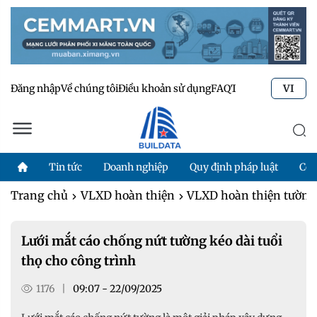
Đăng nhập
Về chúng tôi
Điều khoản sử dụng
FAQ
Tư vấn kỹ thuật
Li
VI
Tin tức
Doanh nghiệp
Quy định pháp luật
Côn
Trang chủ
VLXD hoàn thiện
VLXD hoàn thiện tường,
Lưới mắt cáo chống nứt tường kéo dài tuổi
thọ cho công trình
1176
|
09:07 - 22/09/2025