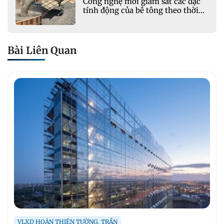
Công nghệ mới giám sát các đặc
tính động của bê tông theo thời
gian thực
Bài Liên Quan
VLXD HOÀN THIỆN TƯỜNG, TRẦN