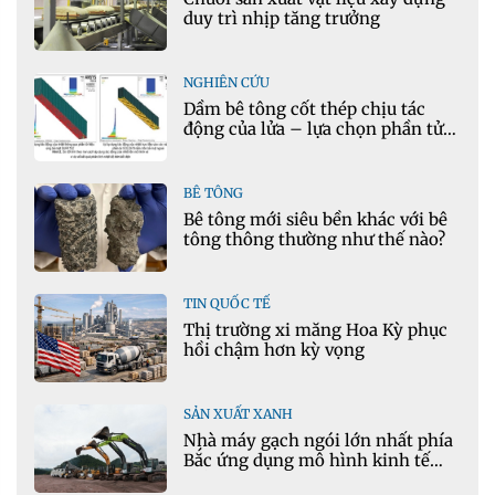
duy trì nhịp tăng trưởng
NGHIÊN CỨU
Dầm bê tông cốt thép chịu tác
động của lửa – lựa chọn phần tử
cho mô hình nhiệt học trong
Ansys
BÊ TÔNG
Bê tông mới siêu bền khác với bê
tông thông thường như thế nào?
TIN QUỐC TẾ
Thị trường xi măng Hoa Kỳ phục
hồi chậm hơn kỳ vọng
SẢN XUẤT XANH
Nhà máy gạch ngói lớn nhất phía
Bắc ứng dụng mô hình kinh tế
tuần hoàn