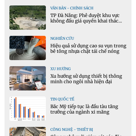
VĂN BẢN - CHÍNH SÁCH
TP Đà Nẵng: Phê duyệt khu vực
không đấu giá quyền khai thác
khoáng sản mỏ đá Khe Rọm
NGHIÊN CỨU
Hiệu quả sử dụng cao su vụn trong
bê tông nhựa chặt tái chế nóng
XU HƯỚNG
Xu hướng sử dụng thiết bị thông
minh cho ngôi nhà hiện đại
TIN QUỐC TẾ
Bắc Mỹ tiếp tục là đầu tàu tăng
trưởng của ngành xi măng
CÔNG NGHỆ - THIẾT BỊ