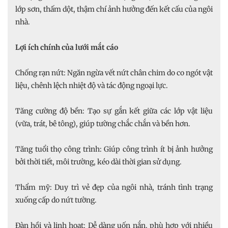
lớp sơn, thấm dột, thậm chí ảnh hưởng đến kết cấu của ngôi
nhà.
Lợi ích chính của lưới mắt cáo
Chống rạn nứt: Ngăn ngừa vết nứt chân chim do co ngót vật
liệu, chênh lệch nhiệt độ và tác động ngoại lực.
Tăng cường độ bền: Tạo sự gắn kết giữa các lớp vật liệu
(vữa, trát, bê tông), giúp tường chắc chắn và bền hơn.
Tăng tuổi thọ công trình: Giúp công trình ít bị ảnh hưởng
bởi thời tiết, môi trường, kéo dài thời gian sử dụng.
Thẩm mỹ: Duy trì vẻ đẹp của ngôi nhà, tránh tình trạng
xuống cấp do nứt tường.
Đàn hồi và linh hoạt: Dễ dàng uốn nắn, phù hợp với nhiều