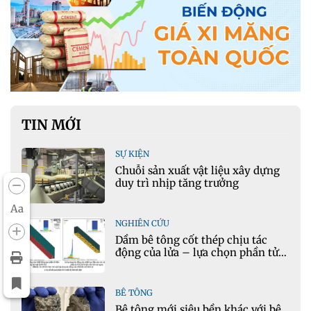
TIN MỚI
SỰ KIỆN
Chuỗi sản xuất vật liệu xây dựng
duy trì nhịp tăng trưởng
Aa
NGHIÊN CỨU
Dầm bê tông cốt thép chịu tác
động của lửa – lựa chọn phần tử
cho mô hình nhiệt học trong
Ansys
BÊ TÔNG
Bê tông mới siêu bền khác với bê