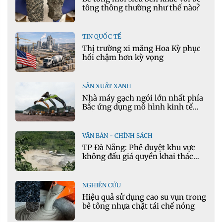
tông thông thường như thế nào?
TIN QUỐC TẾ
Thị trường xi măng Hoa Kỳ phục
hồi chậm hơn kỳ vọng
SẢN XUẤT XANH
Nhà máy gạch ngói lớn nhất phía
Bắc ứng dụng mô hình kinh tế
tuần hoàn
VĂN BẢN - CHÍNH SÁCH
TP Đà Nẵng: Phê duyệt khu vực
không đấu giá quyền khai thác
khoáng sản mỏ đá Khe Rọm
NGHIÊN CỨU
Hiệu quả sử dụng cao su vụn trong
bê tông nhựa chặt tái chế nóng