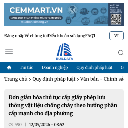
Đăng nhập
Về chúng tôi
Điều khoản sử dụng
FAQ
Tư vấn kỹ thuật
Li
VI
Tin tức
Doanh nghiệp
Quy định pháp luật
Côn
Trang chủ
Quy định pháp luật
Văn bản - Chính sác
Đơn giản hóa thủ tục cấp giấy phép lưu
thông vật liệu chống cháy theo hướng phân
cấp mạnh cho địa phương
590
|
12/05/2026 - 08:52