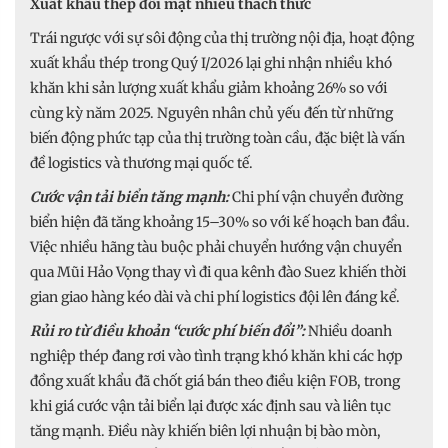
Xuất khẩu thép đối mặt nhiều thách thức
Trái ngược với sự sôi động của thị trường nội địa, hoạt động
xuất khẩu thép trong Quý I/2026 lại ghi nhận nhiều khó
khăn khi sản lượng xuất khẩu giảm khoảng 26% so với
cùng kỳ năm 2025. Nguyên nhân chủ yếu đến từ những
biến động phức tạp của thị trường toàn cầu, đặc biệt là vấn
đề logistics và thương mại quốc tế.
Cước vận tải biển tăng mạnh:
Chi phí vận chuyển đường
biển hiện đã tăng khoảng 15–30% so với kế hoạch ban đầu.
Việc nhiều hãng tàu buộc phải chuyển hướng vận chuyển
qua Mũi Hảo Vọng thay vì đi qua kênh đào Suez khiến thời
gian giao hàng kéo dài và chi phí logistics đội lên đáng kể.
Rủi ro từ điều khoản “cước phí biến đổi”:
Nhiều doanh
nghiệp thép đang rơi vào tình trạng khó khăn khi các hợp
đồng xuất khẩu đã chốt giá bán theo điều kiện FOB, trong
khi giá cước vận tải biển lại được xác định sau và liên tục
tăng mạnh. Điều này khiến biên lợi nhuận bị bào mòn,