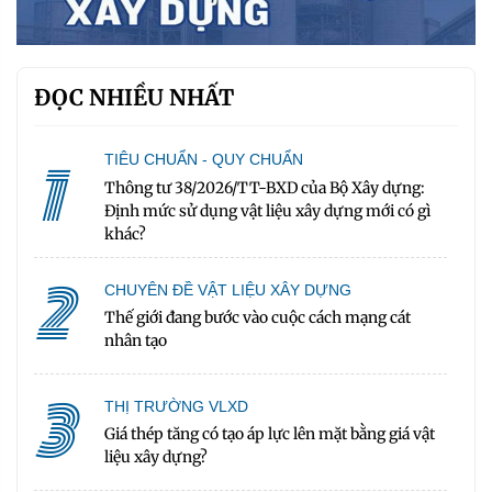
ĐỌC NHIỀU NHẤT
1
TIÊU CHUẨN - QUY CHUẨN
Thông tư 38/2026/TT-BXD của Bộ Xây dựng:
Định mức sử dụng vật liệu xây dựng mới có gì
khác?
2
CHUYÊN ĐỀ VẬT LIỆU XÂY DỰNG
Thế giới đang bước vào cuộc cách mạng cát
nhân tạo
3
THỊ TRƯỜNG VLXD
Giá thép tăng có tạo áp lực lên mặt bằng giá vật
liệu xây dựng?