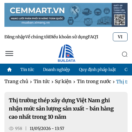
Đăng nhập
Về chúng tôi
Điều khoản sử dụng
FAQ
Tư vấn kỹ thuật
Li
VI
Tin tức
Doanh nghiệp
Quy định pháp luật
Côn
Trang chủ
Tin tức
Sự kiện
Tin trong nước
Thị tr
Thị trường thép xây dựng Việt Nam ghi
nhận mức sản lượng sản xuất - bán hàng
cao nhất trong 10 năm
958
|
11/05/2026 - 13:57