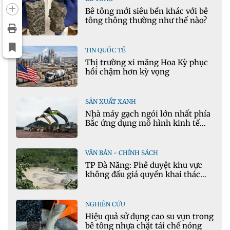
Bê tông mới siêu bền khác với bê
tông thông thường như thế nào?
TIN QUỐC TẾ
Thị trường xi măng Hoa Kỳ phục
hồi chậm hơn kỳ vọng
SẢN XUẤT XANH
Nhà máy gạch ngói lớn nhất phía
Bắc ứng dụng mô hình kinh tế
tuần hoàn
VĂN BẢN - CHÍNH SÁCH
TP Đà Nẵng: Phê duyệt khu vực
không đấu giá quyền khai thác
khoáng sản mỏ đá Khe Rọm
NGHIÊN CỨU
Hiệu quả sử dụng cao su vụn trong
bê tông nhựa chặt tái chế nóng