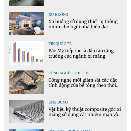
XU HƯỚNG
Xu hướng sử dụng thiết bị thông
minh cho ngôi nhà hiện đại
TIN QUỐC TẾ
Bắc Mỹ tiếp tục là đầu tàu tăng
trưởng của ngành xi măng
CÔNG NGHỆ - THIẾT BỊ
Công nghệ mới giám sát các đặc
tính động của bê tông theo thời
gian thực
ỨNG DỤNG
Vật liệu kỹ thuật composite gốc xi
măng sử dụng cát nhiễm mặn và
phụ gia khoáng: Ứng dụng trong
xây dựng hạ tầng giao thông