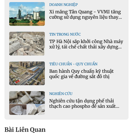
DOANH NGHIỆP
Xi măng Tân Quang - VVMI tăng
cường sử dụng nguyên liệu thay
thế trong sản xuất xi măng
TIN TRONG NƯỚC
TP Hà Nội sắp khởi công Nhà máy
xử lý, tái chế chất thải xây dựng
tại Đông Anh
TIÊU CHUẨN - QUY CHUẨN
Ban hành Quy chuẩn kỹ thuật
quốc gia về đường sắt đô thị
NGHIÊN CỨU
Nghiên cứu tận dụng phế thải
thạch cao phospho để sản xuất
gạch bê tông
Bài Liên Quan