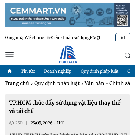
Đăng nhập
Về chúng tôi
Điều khoản sử dụng
FAQ
Tư vấn kỹ thuật
Li
VI
Tin tức
Doanh nghiệp
Quy định pháp luật
Côn
Trang chủ
Quy định pháp luật
Văn bản - Chính sác
TP.HCM thúc đẩy sử dụng vật liệu thay thế
và tái chế
250
|
25/05/2026 - 11:11