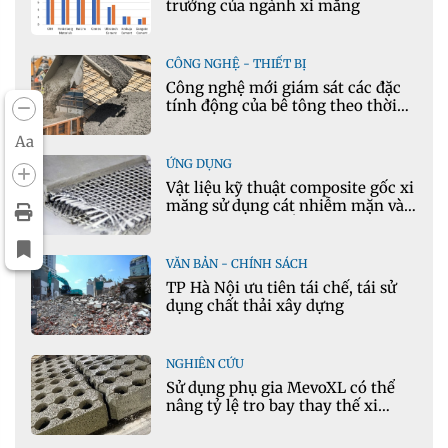
trưởng của ngành xi măng
CÔNG NGHỆ - THIẾT BỊ
Công nghệ mới giám sát các đặc
tính động của bê tông theo thời
gian thực
Aa
ỨNG DỤNG
Vật liệu kỹ thuật composite gốc xi
măng sử dụng cát nhiễm mặn và
phụ gia khoáng: Ứng dụng trong
xây dựng hạ tầng giao thông
VĂN BẢN - CHÍNH SÁCH
TP Hà Nội ưu tiên tái chế, tái sử
dụng chất thải xây dựng
NGHIÊN CỨU
Sử dụng phụ gia MevoXL có thể
nâng tỷ lệ tro bay thay thế xi
măng portland trong bê tông