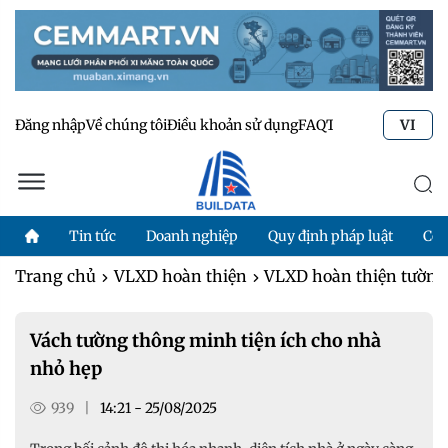
Đăng nhập
Về chúng tôi
Điều khoản sử dụng
FAQ
Tư vấn kỹ thuật
Li
VI
Tin tức
Doanh nghiệp
Quy định pháp luật
Côn
Trang chủ
VLXD hoàn thiện
VLXD hoàn thiện tường,
Vách tường thông minh tiện ích cho nhà
nhỏ hẹp
939
|
14:21 - 25/08/2025