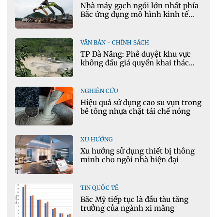
Nhà máy gạch ngói lớn nhất phía
Bắc ứng dụng mô hình kinh tế
tuần hoàn
VĂN BẢN - CHÍNH SÁCH
TP Đà Nẵng: Phê duyệt khu vực
không đấu giá quyền khai thác
khoáng sản mỏ đá Khe Rọm
NGHIÊN CỨU
Hiệu quả sử dụng cao su vụn trong
bê tông nhựa chặt tái chế nóng
XU HƯỚNG
Xu hướng sử dụng thiết bị thông
minh cho ngôi nhà hiện đại
TIN QUỐC TẾ
Bắc Mỹ tiếp tục là đầu tàu tăng
trưởng của ngành xi măng