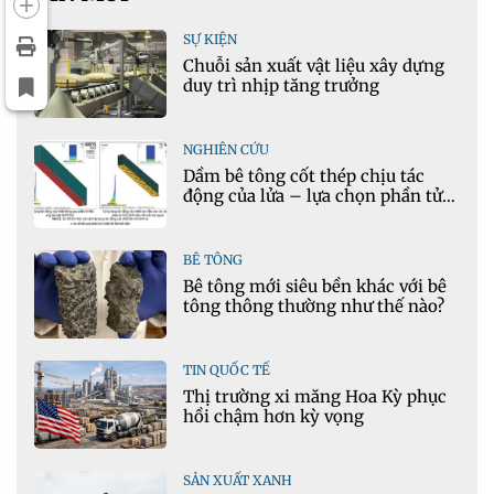
SỰ KIỆN
Chuỗi sản xuất vật liệu xây dựng
duy trì nhịp tăng trưởng
NGHIÊN CỨU
Dầm bê tông cốt thép chịu tác
động của lửa – lựa chọn phần tử
cho mô hình nhiệt học trong
Ansys
BÊ TÔNG
Bê tông mới siêu bền khác với bê
tông thông thường như thế nào?
TIN QUỐC TẾ
Thị trường xi măng Hoa Kỳ phục
hồi chậm hơn kỳ vọng
SẢN XUẤT XANH