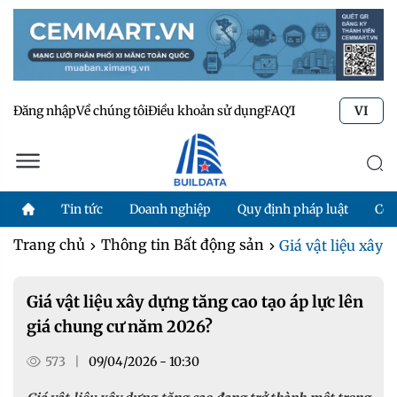
Đăng nhập
Về chúng tôi
Điều khoản sử dụng
FAQ
Tư vấn kỹ thuật
Li
VI
Tin tức
Doanh nghiệp
Quy định pháp luật
Côn
Trang chủ
Thông tin Bất động sản
Giá vật liệu xây d
Giá vật liệu xây dựng tăng cao tạo áp lực lên
giá chung cư năm 2026?
573
|
09/04/2026 - 10:30