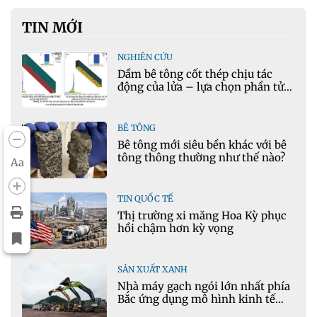
TIN MỚI
NGHIÊN CỨU
Dầm bê tông cốt thép chịu tác
động của lửa – lựa chọn phần tử
cho mô hình nhiệt học trong
Ansys
BÊ TÔNG
Bê tông mới siêu bền khác với bê
tông thông thường như thế nào?
Aa
TIN QUỐC TẾ
Thị trường xi măng Hoa Kỳ phục
hồi chậm hơn kỳ vọng
SẢN XUẤT XANH
Nhà máy gạch ngói lớn nhất phía
Bắc ứng dụng mô hình kinh tế
tuần hoàn