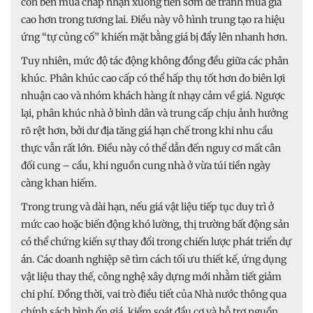
còn bên mua chấp nhận xuống tiền sớm để tránh mua giá
cao hơn trong tương lai. Điều này vô hình trung tạo ra hiệu
ứng “tự củng cố” khiến mặt bằng giá bị đẩy lên nhanh hơn.
Tuy nhiên, mức độ tác động không đồng đều giữa các phân
khúc. Phân khúc cao cấp có thể hấp thụ tốt hơn do biên lợi
nhuận cao và nhóm khách hàng ít nhạy cảm về giá. Ngược
lại, phân khúc nhà ở bình dân và trung cấp chịu ảnh hưởng
rõ rệt hơn, bởi dư địa tăng giá hạn chế trong khi nhu cầu
thực vẫn rất lớn. Điều này có thể dẫn đến nguy cơ mất cân
đối cung – cầu, khi nguồn cung nhà ở vừa túi tiền ngày
càng khan hiếm.
Trong trung và dài hạn, nếu giá vật liệu tiếp tục duy trì ở
mức cao hoặc biến động khó lường, thị trường bất động sản
có thể chứng kiến sự thay đổi trong chiến lược phát triển dự
án. Các doanh nghiệp sẽ tìm cách tối ưu thiết kế, ứng dụng
vật liệu thay thế, công nghệ xây dựng mới nhằm tiết giảm
chi phí. Đồng thời, vai trò điều tiết của Nhà nước thông qua
chính sách bình ổn giá, kiểm soát đầu cơ và hỗ trợ nguồn