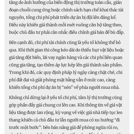
tăng do ảnh hưởng của biến động thị trường toàn cầu, gián
đoạn chuỗi cung ứng hoặc chính sách hạn chế khai thác tài
nguyên, tổng chi phí phát triển dự án bị đội lên đáng kể.
Điều này khiến giá thành mỗi mét vuông căn hộ tăng theo,
buộc chủ đầu tư phải cân nhắc điều chỉnh giá bán để bù đắp.
Bên cạnh đó, chi phí tài chính cũng là yếu tố không thể bỏ
qua. Khi thời gian thi công kéo dài do thiếu hụt vật liệu hoặc
giá tăng đột biến, lãi vay ngân hàng và các chi phí liên quan
cũng gia tăng, tạo thêm áp lực kép lên giá thành sản phẩm.
Trong khi đó, các quy định pháp lý ngày càng chặt chẽ, chi
phí đất đai và giải phóng mặt bằng vẫn ở mức cao, càng
khiến tổng chi phí dự án bị “nén” về phía người mua nhà.
Không chỉ dừng lại ở yếu tố chi phí, tâm lý thị trường cũng
góp phần đẩy giá chung cư lên cao. Khi thông tin về giá vật
liệu tăng được lan rộng, kỳ vọng về việc giá nhà tiếp tục leo
thang khiến cả chủ đầu tư lẫn người mua có xu hướng “đi
trước một bước”: bên bán nâng giá để phòng ngừa rủi ro,