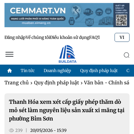
Đăng nhập
Về chúng tôi
Điều khoản sử dụng
FAQ
Tư vấn kỹ thuật
Li
VI
Tin tức
Doanh nghiệp
Quy định pháp luật
Côn
Trang chủ
Quy định pháp luật
Văn bản - Chính sác
Thanh Hóa xem xét cấp giấy phép thăm dò
mỏ sét làm nguyên liệu sản xuất xi măng tại
phường Bỉm Sơn
239
|
20/05/2026 - 15:39