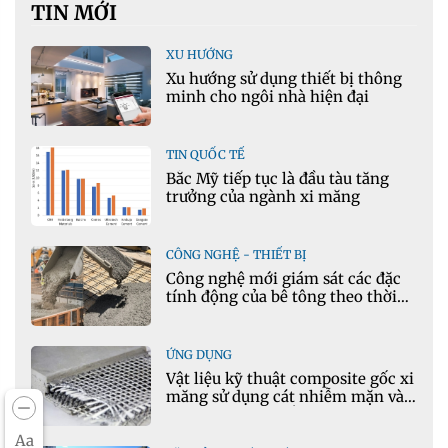
TIN MỚI
XU HƯỚNG
Xu hướng sử dụng thiết bị thông
minh cho ngôi nhà hiện đại
TIN QUỐC TẾ
Bắc Mỹ tiếp tục là đầu tàu tăng
trưởng của ngành xi măng
CÔNG NGHỆ - THIẾT BỊ
Công nghệ mới giám sát các đặc
tính động của bê tông theo thời
gian thực
ỨNG DỤNG
Vật liệu kỹ thuật composite gốc xi
măng sử dụng cát nhiễm mặn và
phụ gia khoáng: Ứng dụng trong
xây dựng hạ tầng giao thông
Aa