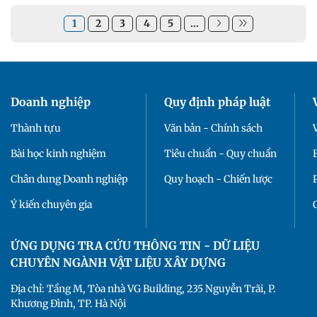
1
2
3
4
5
...
Doanh nghiệp
Quy định pháp luật
Thành tựu
Văn bản - Chính sách
Bài học kinh nghiệm
Tiêu chuẩn - Quy chuẩn
Chân dung Doanh nghiệp
Quy hoạch - Chiến lược
Ý kiến chuyên gia
ỨNG DỤNG TRA CỨU THÔNG TIN - DỮ LIỆU
CHUYÊN NGÀNH VẬT LIỆU XÂY DỰNG
Địa chỉ: Tầng M, Tòa nhà VG Building, 235 Nguyễn Trãi, P.
Khương Đình, TP. Hà Nội