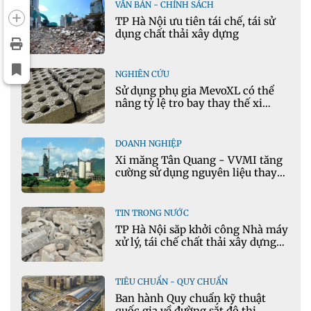
VĂN BẢN - CHÍNH SÁCH
TP Hà Nội ưu tiên tái chế, tái sử
dụng chất thải xây dựng
NGHIÊN CỨU
Sử dụng phụ gia MevoXL có thể
nâng tỷ lệ tro bay thay thế xi
măng portland trong bê tông
DOANH NGHIỆP
Xi măng Tân Quang - VVMI tăng
cường sử dụng nguyên liệu thay
thế trong sản xuất xi măng
TIN TRONG NƯỚC
TP Hà Nội sắp khởi công Nhà máy
xử lý, tái chế chất thải xây dựng
tại Đông Anh
TIÊU CHUẨN - QUY CHUẨN
Ban hành Quy chuẩn kỹ thuật
quốc gia về đường sắt đô thị