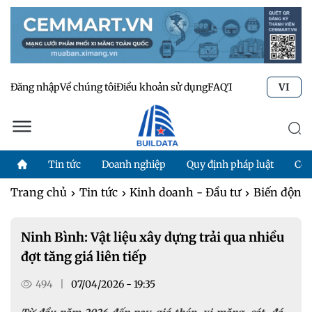
Đăng nhập
Về chúng tôi
Điều khoản sử dụng
FAQ
Tư vấn kỹ thuật
Li
VI
Tin tức
Doanh nghiệp
Quy định pháp luật
Côn
Trang chủ
Tin tức
Kinh doanh - Đầu tư
Biến động 
Ninh Bình: Vật liệu xây dựng trải qua nhiều
đợt tăng giá liên tiếp
494
|
07/04/2026 - 19:35