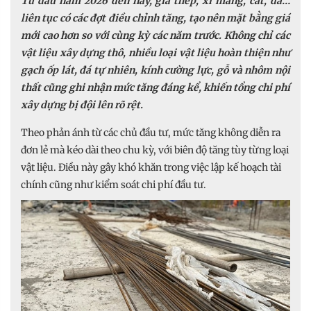
Từ đầu năm 2026 đến nay, giá thép, xi măng, cát, đá…
liên tục có các đợt điều chỉnh tăng, tạo nên mặt bằng giá
mới cao hơn so với cùng kỳ các năm trước. Không chỉ các
vật liệu xây dựng thô, nhiều loại vật liệu hoàn thiện như
gạch ốp lát, đá tự nhiên, kính cường lực, gỗ và nhôm nội
thất cũng ghi nhận mức tăng đáng kể, khiến tổng chi phí
xây dựng bị đội lên rõ rệt.
Theo phản ánh từ các chủ đầu tư, mức tăng không diễn ra
đơn lẻ mà kéo dài theo chu kỳ, với biên độ tăng tùy từng loại
vật liệu. Điều này gây khó khăn trong việc lập kế hoạch tài
chính cũng như kiểm soát chi phí đầu tư.