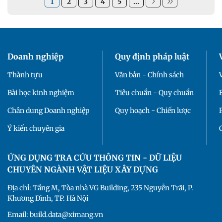
1
2
3
4
5
...
Doanh nghiệp
Quy định pháp luật
Thành tựu
Văn bản - Chính sách
Bài học kinh nghiệm
Tiêu chuẩn - Quy chuẩn
Chân dung Doanh nghiệp
Quy hoạch - Chiến lược
Ý kiến chuyên gia
ỨNG DỤNG TRA CỨU THÔNG TIN - DỮ LIỆU
CHUYÊN NGÀNH VẬT LIỆU XÂY DỰNG
Địa chỉ: Tầng M, Tòa nhà VG Building, 235 Nguyễn Trãi, P.
Khương Đình, TP. Hà Nội
Email: build.data@ximang.vn