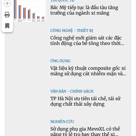
TIN QUỐC TẾ
Bắc Mỹ tiếp tục là đầu tàu tăng
trưởng của ngành xi măng
CÔNG NGHỆ - THIẾT BỊ
Công nghệ mới giám sát các đặc
tính động của bê tông theo thời
gian thực
ỨNG DỤNG
Vật liệu kỹ thuật composite gốc xi
măng sử dụng cát nhiễm mặn và
phụ gia khoáng: Ứng dụng trong
xây dựng hạ tầng giao thông
VĂN BẢN - CHÍNH SÁCH
TP Hà Nội ưu tiên tái chế, tái sử
dụng chất thải xây dựng
NGHIÊN CỨU
Sử dụng phụ gia MevoXL có thể
nâng tỷ lệ tro bay thay thế xi