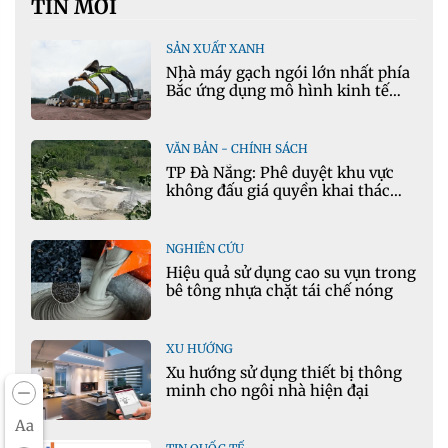
TIN MỚI
SẢN XUẤT XANH
Nhà máy gạch ngói lớn nhất phía
Bắc ứng dụng mô hình kinh tế
tuần hoàn
VĂN BẢN - CHÍNH SÁCH
TP Đà Nẵng: Phê duyệt khu vực
không đấu giá quyền khai thác
khoáng sản mỏ đá Khe Rọm
NGHIÊN CỨU
Hiệu quả sử dụng cao su vụn trong
bê tông nhựa chặt tái chế nóng
XU HƯỚNG
Xu hướng sử dụng thiết bị thông
minh cho ngôi nhà hiện đại
Aa