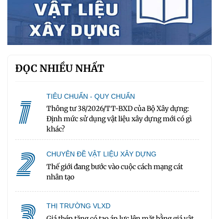
ĐỌC NHIỀU NHẤT
1
TIÊU CHUẨN - QUY CHUẨN
Thông tư 38/2026/TT-BXD của Bộ Xây dựng:
Định mức sử dụng vật liệu xây dựng mới có gì
khác?
2
CHUYÊN ĐỀ VẬT LIỆU XÂY DỰNG
Thế giới đang bước vào cuộc cách mạng cát
nhân tạo
3
THỊ TRƯỜNG VLXD
Giá thép tăng có tạo áp lực lên mặt bằng giá vật