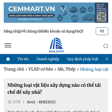
Đăng nhập
Về chúng tôi
Điều khoản sử dụng
FAQ
Tư vấn kỹ thuật
Li
VI
Tin tức
Doanh nghiệp
Quy định pháp luật
Côn
Trang chủ
VLXD cơ bản
Sắt, Thép
Những loại vật li
Những loại vật liệu xây dựng nào có thể tái
chế để xây nhà?
3735
|
14:42 - 19/10/2022