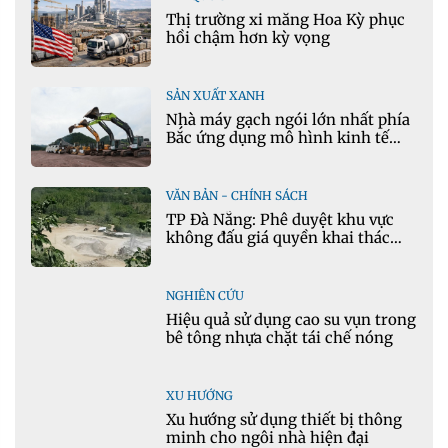
Thị trường xi măng Hoa Kỳ phục
hồi chậm hơn kỳ vọng
SẢN XUẤT XANH
Nhà máy gạch ngói lớn nhất phía
Bắc ứng dụng mô hình kinh tế
tuần hoàn
VĂN BẢN - CHÍNH SÁCH
TP Đà Nẵng: Phê duyệt khu vực
không đấu giá quyền khai thác
khoáng sản mỏ đá Khe Rọm
NGHIÊN CỨU
Hiệu quả sử dụng cao su vụn trong
bê tông nhựa chặt tái chế nóng
XU HƯỚNG
Xu hướng sử dụng thiết bị thông
minh cho ngôi nhà hiện đại