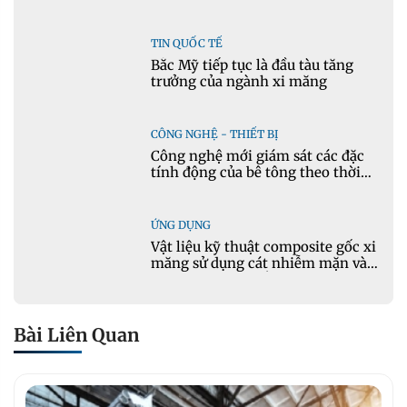
TIN QUỐC TẾ
Bắc Mỹ tiếp tục là đầu tàu tăng
trưởng của ngành xi măng
CÔNG NGHỆ - THIẾT BỊ
Công nghệ mới giám sát các đặc
tính động của bê tông theo thời
gian thực
ỨNG DỤNG
Vật liệu kỹ thuật composite gốc xi
măng sử dụng cát nhiễm mặn và
phụ gia khoáng: Ứng dụng trong
xây dựng hạ tầng giao thông
Bài Liên Quan