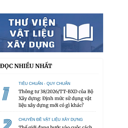
ĐỌC NHIỀU NHẤT
TIÊU CHUẨN - QUY CHUẨN
1
Thông tư 38/2026/TT-BXD của Bộ
Xây dựng: Định mức sử dụng vật
liệu xây dựng mới có gì khác?
2
CHUYÊN ĐỀ VẬT LIỆU XÂY DỰNG
Thế giới đang bước vào cuộc cách