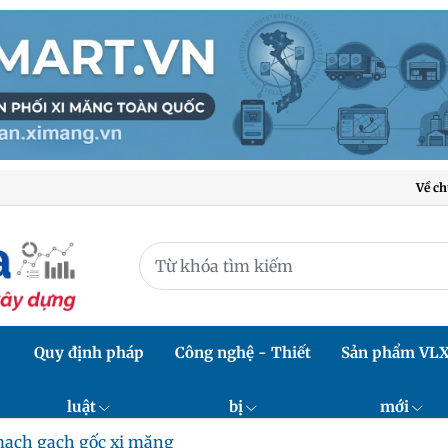
Về ch
Quy định pháp
Công nghệ - Thiết
Sản phẩm VL
luật
bị
mới
ạch gạch gốc xi măng