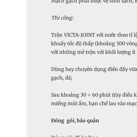
Mạch gạch phải được vệ sinh sạch,
Thi công:
Trộn VICTA-JOINT với nước theo tỉ l
khuấy tốc độ thấp (khoảng 300 vòng
với những mẻ trộn với khối lượng ít 
Dùng bay chuyên dụng điền đầy vữa 
gạch, đá;
Sau khoảng 30 ÷ 60 phút (tùy điều ki
miếng mút ẩm, hạn chế lau vào mạc
Đóng gói, bảo quản