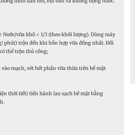
 không dính dầu mỡ, bụi bẩn và không đọng nước.
ệ: Nước/vữa khô = 1/3 (theo khối lượng). Dùng máy
/ phút) trộn đến khi hỗn hợp vữa đồng nhất. Đối
có thể trộn thủ công;
vào mạch, vét hết phần vữa thừa trên bề mặt
ện thời tiết) tiến hành lau sạch bề mặt bằng
h.