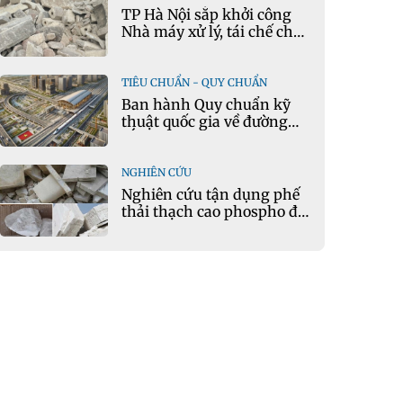
TP Hà Nội sắp khởi công
Nhà máy xử lý, tái chế chất
thải xây dựng tại Đông
Anh
TIÊU CHUẨN - QUY CHUẨN
Ban hành Quy chuẩn kỹ
thuật quốc gia về đường
sắt đô thị
NGHIÊN CỨU
Nghiên cứu tận dụng phế
thải thạch cao phospho để
sản xuất gạch bê tông