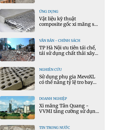
tông theo thời gian thực
ỨNG DỤNG
Vật liệu kỹ thuật
composite gốc xi măng sử
dụng cát nhiễm mặn và
phụ gia khoáng: Ứng dụng
trong xây dựng hạ tầng
VĂN BẢN - CHÍNH SÁCH
giao thông
TP Hà Nội ưu tiên tái chế,
tái sử dụng chất thải xây
dựng
NGHIÊN CỨU
Sử dụng phụ gia MevoXL
có thể nâng tỷ lệ tro bay
thay thế xi măng portland
trong bê tông
DOANH NGHIỆP
Xi măng Tân Quang -
VVMI tăng cường sử dụng
nguyên liệu thay thế trong
sản xuất xi măng
TIN TRONG NƯỚC