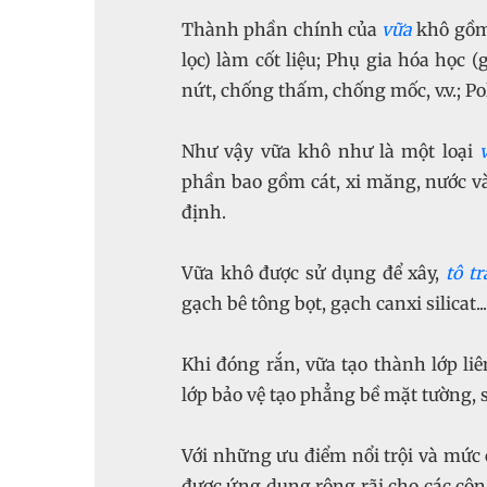
Thành phần chính của
vữa
khô gồm 
lọc) làm cốt liệu; Phụ gia hóa học
nứt, chống thấm, chống mốc, v.v.; Po
Như vậy vữa khô như là một loại
phần bao gồm cát, xi măng, nước và
định.
Vữa khô được sử dụng để xây,
tô tr
gạch bê tông bọt, gạch canxi silicat...
Khi đóng rắn, vữa tạo thành lớp li
lớp bảo vệ tạo phẳng bề mặt tường, s
Với những ưu điểm nổi trội và mức c
được ứng dụng rộng rãi cho các cô