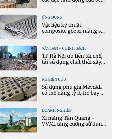
tông theo thời gian thực
ỨNG DỤNG
Vật liệu kỹ thuật
composite gốc xi măng sử
dụng cát nhiễm mặn và
phụ gia khoáng: Ứng dụng
trong xây dựng hạ tầng
VĂN BẢN - CHÍNH SÁCH
giao thông
TP Hà Nội ưu tiên tái chế,
tái sử dụng chất thải xây
dựng
NGHIÊN CỨU
Sử dụng phụ gia MevoXL
có thể nâng tỷ lệ tro bay
thay thế xi măng portland
trong bê tông
DOANH NGHIỆP
Xi măng Tân Quang -
VVMI tăng cường sử dụng
nguyên liệu thay thế trong
sản xuất xi măng