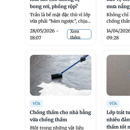
bong rơi, phồng rộp?
mưa nắng
Trần là bề mặt đặc thù vì lớp
Không chỉ 
vữa phải “bám ngược”, chịu
chống thấm
tác động ...
dựng chốn
28/05/2026 -
14/04/202
Xem
hạn chế ...
18:07
thêm
09:28
VỮA
VỮA
Chống thấm cho nhà bằng
Lớp trát 
vữa chống thấm
nhiêu đả
thấm tốt 
Một trong những vật liệu