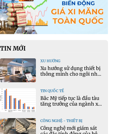
TIN MỚI
XU HƯỚNG
Xu hướng sử dụng thiết bị
thông minh cho ngôi nhà
hiện đại
TIN QUỐC TẾ
Bắc Mỹ tiếp tục là đầu tàu
tăng trưởng của ngành xi
măng
CÔNG NGHỆ - THIẾT BỊ
Công nghệ mới giám sát
các đặc tính động của bê