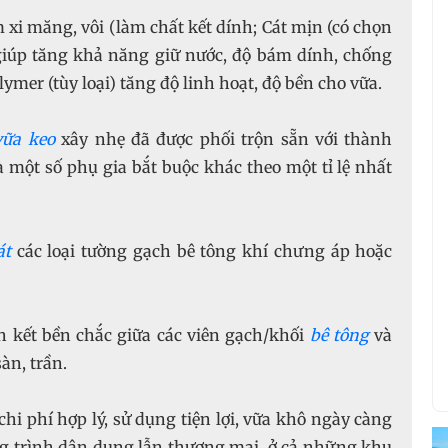
xi măng, vôi (làm chất kết dính; Cát mịn (có chọn
 (giúp tăng khả năng giữ nước, độ bám dính, chống
lymer (tùy loại) tăng độ linh hoạt, độ bền cho vữa.
vữa keo
xây nhẹ đã được phối trộn sẵn với thành
 một số phụ gia bắt buộc khác theo một tỉ lệ nhất
át
các loại tường gạch bê tông khí chưng áp hoặc
ên kết bền chắc giữa các viên gạch/khối
bê tông
và
àn, trần.
hi phí hợp lý, sử dụng tiện lợi, vữa khô ngày càng
ng trình dân dụng lẫn thương mại, ở cả những khu