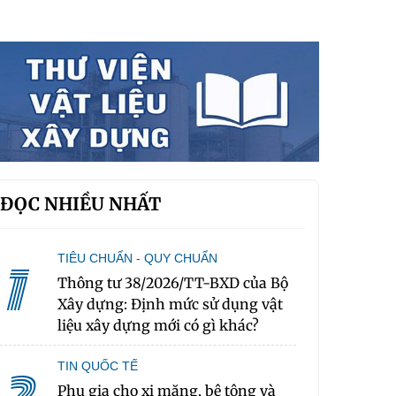
ĐỌC NHIỀU NHẤT
TIÊU CHUẨN - QUY CHUẨN
1
Thông tư 38/2026/TT-BXD của Bộ
Xây dựng: Định mức sử dụng vật
liệu xây dựng mới có gì khác?
TIN QUỐC TẾ
Phụ gia cho xi măng, bê tông và