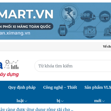
Về ch
Quy định pháp
Công nghệ - Thiết
Sản phẩm VL
luật
bị
mới
ày càng được ứng dụng rộng rãi cho ...