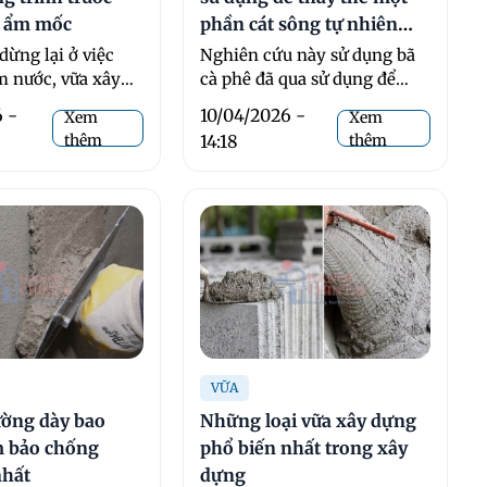
 ẩm mốc
phần cát sông tự nhiên
trong sản xuất vữa xây
dừng lại ở việc
Nghiên cứu này sử dụng bã
dựng
 nước, vữa xây
cà phê đã qua sử dụng để
g thấm còn giúp
thay thế một phần ...
6 -
10/04/2026 -
Xem
Xem
thêm
14:18
thêm
VỮA
tường dày bao
Những loại vữa xây dựng
m bảo chống
phổ biến nhất trong xây
nhất
dựng