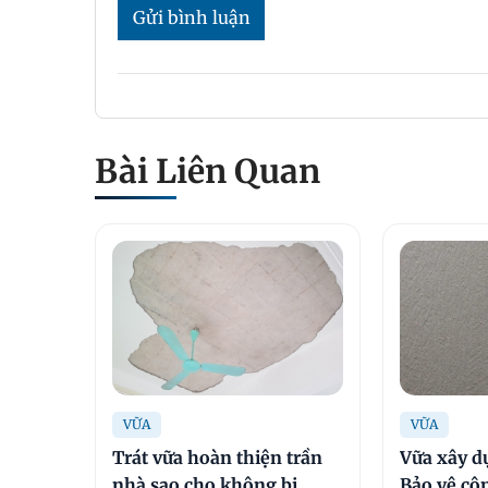
Gửi bình luận
Bài Liên Quan
VỮA
VỮA
Trát vữa hoàn thiện trần
Vữa xây d
nhà sao cho không bị
Bảo vệ côn