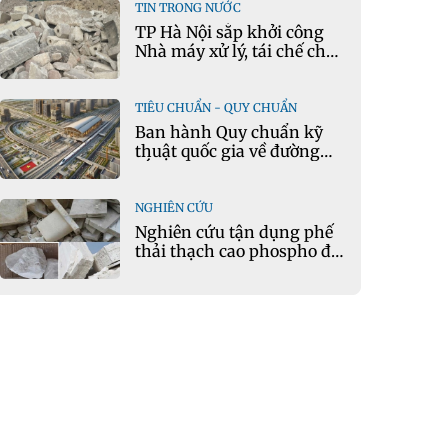
TIN TRONG NƯỚC
TP Hà Nội sắp khởi công
Nhà máy xử lý, tái chế chất
thải xây dựng tại Đông
Anh
TIÊU CHUẨN - QUY CHUẨN
Ban hành Quy chuẩn kỹ
thuật quốc gia về đường
sắt đô thị
NGHIÊN CỨU
Nghiên cứu tận dụng phế
thải thạch cao phospho để
sản xuất gạch bê tông