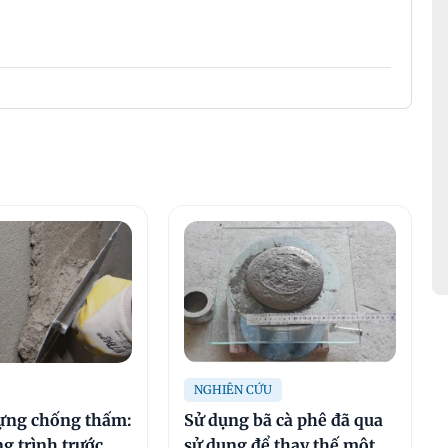
NGHIÊN CỨU
ựng chống thấm:
Sử dụng bã cà phê đã qua
g trình trước
sử dụng để thay thế một