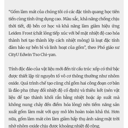
“Gốm làm mát của chúng tôi có các đặc tính quang học tiên
tiến cùng tính ứng dụng cao. Màu sắc, khả năng chống chịu
thời tiết, độ bền cơ học và khả năng làm giảm hiệu ứng
Leiden Frost (chất lỏng tiếp xúc với bề mặt nhiệt độ cao hóa
thành hơi tạo thành lớp cách nhiệt mỏng) là loạt đặc tính
đảm bảo sự bền bỉ và linh hoạt của gốm”, theo Phó giáo sư
CityU Edwin Tso Chi-yan.
Tính độc đáo của vật liệu mới đến từ cấu trúc xốp có thứ bậc
được thiết lập từ nguyên tố vô cơ thông thường như nhôm
oxide. Quá trình chế tạo cũng chỉ gồm hai công đoạn cơ bản
là đảo pha (thay đổi nhiệt độ cố định) và thiêu kết (nén vật
liệu để tạo thành khối rắn bằng nhiệt hoặc áp suất mà
không nung chảy đến điểm hóa lỏng) nên tiềm năng sản
xuất gốm làm mát với quy mô lớn hoàn toàn khả thi. Hơn
nữa, gốm làm mát còn làm giảm hấp thụ ánh sáng mặt trời
nhờ nhôm oxide chịu được khoảng nhiệt độ rộng.