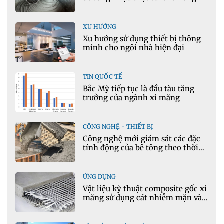
XU HƯỚNG
Xu hướng sử dụng thiết bị thông
minh cho ngôi nhà hiện đại
TIN QUỐC TẾ
Bắc Mỹ tiếp tục là đầu tàu tăng
trưởng của ngành xi măng
CÔNG NGHỆ - THIẾT BỊ
Công nghệ mới giám sát các đặc
tính động của bê tông theo thời
gian thực
ỨNG DỤNG
Vật liệu kỹ thuật composite gốc xi
măng sử dụng cát nhiễm mặn và
phụ gia khoáng: Ứng dụng trong
xây dựng hạ tầng giao thông