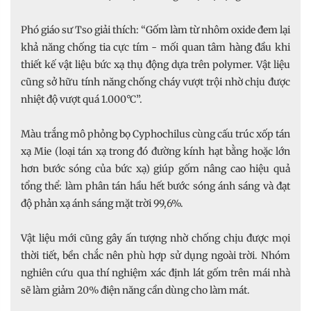
Phó giáo sư Tso giải thích: “Gốm làm từ nhôm oxide đem lại
khả năng chống tia cực tím - mối quan tâm hàng đầu khi
thiết kế vật liệu bức xạ thụ động dựa trên polymer. Vật liệu
cũng sở hữu tính năng chống cháy vượt trội nhờ chịu được
nhiệt độ vượt quá 1.000°C”.
Màu trắng mô phỏng bọ Cyphochilus cùng cấu trúc xốp tán
xạ Mie (loại tán xạ trong đó đường kính hạt bằng hoặc lớn
hơn bước sóng của bức xạ) giúp gốm nâng cao hiệu quả
tổng thể: làm phân tán hầu hết bước sóng ánh sáng và đạt
độ phản xạ ánh sáng mặt trời 99,6%.
Vật liệu mới cũng gây ấn tượng nhờ chống chịu được mọi
thời tiết, bền chắc nên phù hợp sử dụng ngoài trời. Nhóm
nghiên cứu qua thí nghiệm xác định lát gốm trên mái nhà
sẽ làm giảm 20% điện năng cần dùng cho làm mát.