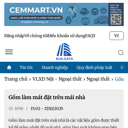
Đăng nhập
Về chúng tôi
Điều khoản sử dụng
FAQ
Tư vấn kỹ thuật
Li
VI
Tin tức
Doanh nghiệp
Quy định pháp luật
Côn
Trang chủ
VLXD Nội - Ngoại thất
Ngoại thất
Gốm l
Gốm làm mát đặt trên mái nhà
1098
|
15:02 - 17/10/2025
Gốm làm mát đặt trên mái nhà là các vật liệu gốm được thiết
kế để giảm nhiệt độ mái nhà, giúp làm mát không gian bên