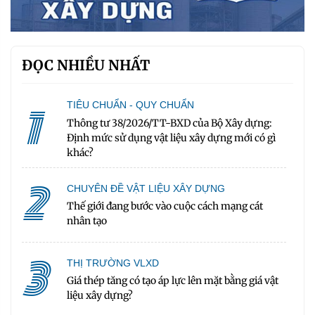
ĐỌC NHIỀU NHẤT
1
TIÊU CHUẨN - QUY CHUẨN
Thông tư 38/2026/TT-BXD của Bộ Xây dựng:
Định mức sử dụng vật liệu xây dựng mới có gì
khác?
2
CHUYÊN ĐỀ VẬT LIỆU XÂY DỰNG
Thế giới đang bước vào cuộc cách mạng cát
nhân tạo
3
THỊ TRƯỜNG VLXD
Giá thép tăng có tạo áp lực lên mặt bằng giá vật
liệu xây dựng?