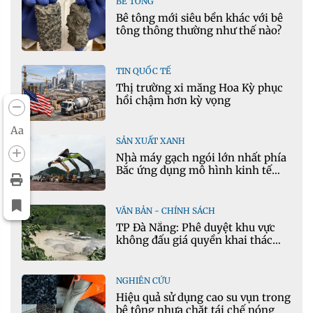
BÊ TÔNG
Bê tông mới siêu bền khác với bê
tông thông thường như thế nào?
TIN QUỐC TẾ
Thị trường xi măng Hoa Kỳ phục
hồi chậm hơn kỳ vọng
Aa
SẢN XUẤT XANH
Nhà máy gạch ngói lớn nhất phía
Bắc ứng dụng mô hình kinh tế
tuần hoàn
VĂN BẢN - CHÍNH SÁCH
TP Đà Nẵng: Phê duyệt khu vực
không đấu giá quyền khai thác
khoáng sản mỏ đá Khe Rọm
NGHIÊN CỨU
Hiệu quả sử dụng cao su vụn trong
bê tông nhựa chặt tái chế nóng