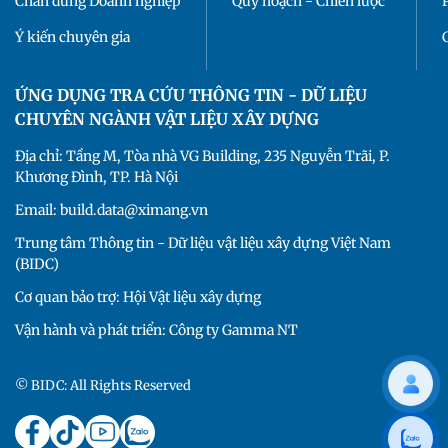
Chân dung Doanh nghiệp
Quy hoạch - Chiến lược
Ý kiến chuyên gia
ỨNG DỤNG TRA CỨU THÔNG TIN - DỮ LIỆU
CHUYÊN NGÀNH VẬT LIỆU XÂY DỰNG
Địa chỉ: Tầng M, Tòa nhà VG Building, 235 Nguyễn Trãi, P.
Khương Đình, TP. Hà Nội
Email: build.data@ximang.vn
Trung tâm Thông tin - Dữ liệu vật liệu xây dựng Việt Nam
(BIDC)
Cơ quan bảo trợ: Hội Vật liệu xây dựng
Vận hành và phát triển: Công ty Gamma NT
© BIDC: All Rights Reserved