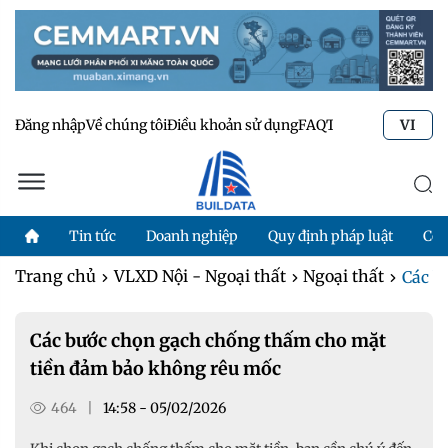
Đăng nhập
Về chúng tôi
Điều khoản sử dụng
FAQ
Tư vấn kỹ thuật
Li
VI
Tin tức
Doanh nghiệp
Quy định pháp luật
Côn
Trang chủ
VLXD Nội - Ngoại thất
Ngoại thất
Các b
Các bước chọn gạch chống thấm cho mặt
tiền đảm bảo không rêu mốc
464
|
14:58 - 05/02/2026