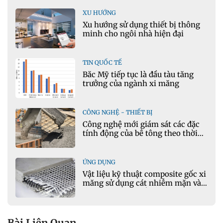
XU HƯỚNG
Xu hướng sử dụng thiết bị thông
minh cho ngôi nhà hiện đại
TIN QUỐC TẾ
Bắc Mỹ tiếp tục là đầu tàu tăng
trưởng của ngành xi măng
CÔNG NGHỆ - THIẾT BỊ
Công nghệ mới giám sát các đặc
tính động của bê tông theo thời
gian thực
ỨNG DỤNG
Vật liệu kỹ thuật composite gốc xi
măng sử dụng cát nhiễm mặn và
phụ gia khoáng: Ứng dụng trong
xây dựng hạ tầng giao thông
Bài Liên Quan