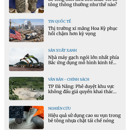
tông thông thường như thế nào?
TIN QUỐC TẾ
Thị trường xi măng Hoa Kỳ phục
hồi chậm hơn kỳ vọng
SẢN XUẤT XANH
Nhà máy gạch ngói lớn nhất phía
Bắc ứng dụng mô hình kinh tế
tuần hoàn
VĂN BẢN - CHÍNH SÁCH
TP Đà Nẵng: Phê duyệt khu vực
không đấu giá quyền khai thác
khoáng sản mỏ đá Khe Rọm
NGHIÊN CỨU
Hiệu quả sử dụng cao su vụn trong
bê tông nhựa chặt tái chế nóng