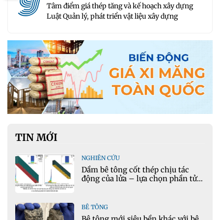
9
Tâm điểm giá thép tăng và kế hoạch xây dựng
Luật Quản lý, phát triển vật liệu xây dựng
TIN MỚI
NGHIÊN CỨU
Dầm bê tông cốt thép chịu tác
động của lửa – lựa chọn phần tử
cho mô hình nhiệt học trong
Ansys
BÊ TÔNG
Bê tông mới siêu bền khác với bê