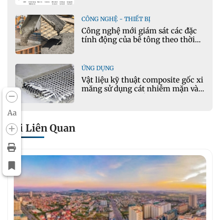
CÔNG NGHỆ - THIẾT BỊ
Công nghệ mới giám sát các đặc
tính động của bê tông theo thời
gian thực
ỨNG DỤNG
Vật liệu kỹ thuật composite gốc xi
măng sử dụng cát nhiễm mặn và
phụ gia khoáng: Ứng dụng trong
xây dựng hạ tầng giao thông
Aa
Bài Liên Quan