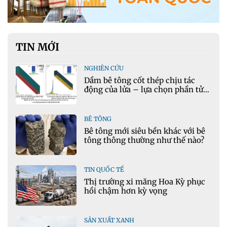
TIN MỚI
NGHIÊN CỨU
Dầm bê tông cốt thép chịu tác
động của lửa – lựa chọn phần tử
cho mô hình nhiệt học trong
Ansys
BÊ TÔNG
Bê tông mới siêu bền khác với bê
tông thông thường như thế nào?
TIN QUỐC TẾ
Thị trường xi măng Hoa Kỳ phục
hồi chậm hơn kỳ vọng
SẢN XUẤT XANH