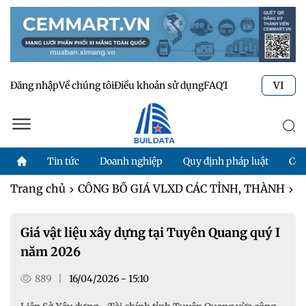
Đăng nhập
Về chúng tôi
Điều khoản sử dụng
FAQ
Tư vấn kỹ thuật
Li
VI
Tin tức
Doanh nghiệp
Quy định pháp luật
Côn
Trang chủ
CÔNG BỐ GIÁ VLXD CÁC TỈNH, THÀNH
G
Giá vật liệu xây dựng tại Tuyên Quang quý I
năm 2026
889
|
16/04/2026 - 15:10