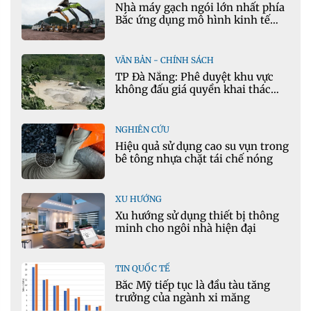
Nhà máy gạch ngói lớn nhất phía
Bắc ứng dụng mô hình kinh tế
tuần hoàn
VĂN BẢN - CHÍNH SÁCH
TP Đà Nẵng: Phê duyệt khu vực
không đấu giá quyền khai thác
khoáng sản mỏ đá Khe Rọm
NGHIÊN CỨU
Hiệu quả sử dụng cao su vụn trong
bê tông nhựa chặt tái chế nóng
XU HƯỚNG
Xu hướng sử dụng thiết bị thông
minh cho ngôi nhà hiện đại
TIN QUỐC TẾ
Bắc Mỹ tiếp tục là đầu tàu tăng
trưởng của ngành xi măng