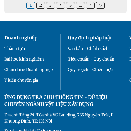
1
2
3
4
5
...
Doanh nghiệp
Quy định pháp luật
Thành tựu
Văn bản - Chính sách
Bài học kinh nghiệm
Tiêu chuẩn - Quy chuẩn
Chân dung Doanh nghiệp
Quy hoạch - Chiến lược
Ý kiến chuyên gia
ỨNG DỤNG TRA CỨU THÔNG TIN - DỮ LIỆU
CHUYÊN NGÀNH VẬT LIỆU XÂY DỰNG
Địa chỉ: Tầng M, Tòa nhà VG Building, 235 Nguyễn Trãi, P.
Khương Đình, TP. Hà Nội
Email: build.data@ximang.vn