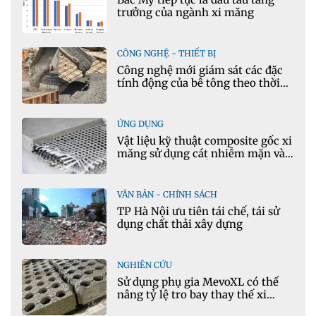
trưởng của ngành xi măng
CÔNG NGHỆ - THIẾT BỊ
Công nghệ mới giám sát các đặc
tính động của bê tông theo thời
gian thực
ỨNG DỤNG
Vật liệu kỹ thuật composite gốc xi
măng sử dụng cát nhiễm mặn và
phụ gia khoáng: Ứng dụng trong
xây dựng hạ tầng giao thông
VĂN BẢN - CHÍNH SÁCH
TP Hà Nội ưu tiên tái chế, tái sử
dụng chất thải xây dựng
NGHIÊN CỨU
Sử dụng phụ gia MevoXL có thể
nâng tỷ lệ tro bay thay thế xi
măng portland trong bê tông