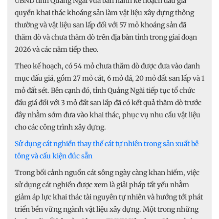
UBND tỉnh Quảng Ngãi vừa ban hành kế hoạch đấu giá
quyền khai thác khoáng sản làm vật liệu xây dựng thông
thường và vật liệu san lấp đối với 57 mỏ khoáng sản đã
thăm dò và chưa thăm dò trên địa bàn tỉnh trong giai đoạn
2026 và các năm tiếp theo.
Theo kế hoạch, có 54 mỏ chưa thăm dò được đưa vào danh
mục đấu giá, gồm 27 mỏ cát, 6 mỏ đá, 20 mỏ đất san lấp và 1
mỏ đất sét. Bên cạnh đó, tỉnh Quảng Ngãi tiếp tục tổ chức
đấu giá đối với 3 mỏ đất san lấp đã có kết quả thăm dò trước
đây nhằm sớm đưa vào khai thác, phục vụ nhu cầu vật liệu
cho các công trình xây dựng.
Sử dụng cát nghiền thay thế cát tự nhiên trong sản xuất bê
tông và cấu kiện đúc sẵn
Trong bối cảnh nguồn cát sông ngày càng khan hiếm, việc
sử dụng cát nghiền được xem là giải pháp tất yếu nhằm
giảm áp lực khai thác tài nguyên tự nhiên và hướng tới phát
triển bền vững ngành vật liệu xây dựng. Một trong những