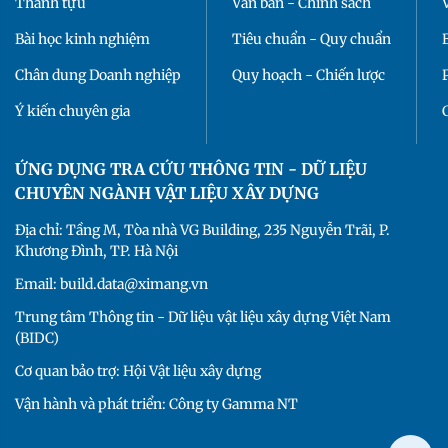
Thành tựu
Văn bản - Chính sách
Bài học kinh nghiệm
Tiêu chuẩn - Quy chuẩn
Chân dung Doanh nghiệp
Quy hoạch - Chiến lược
Ý kiến chuyên gia
ỨNG DỤNG TRA CỨU THÔNG TIN - DỮ LIỆU
CHUYÊN NGÀNH VẬT LIỆU XÂY DỰNG
Địa chỉ: Tầng M, Tòa nhà VG Building, 235 Nguyễn Trãi, P.
Khương Đình, TP. Hà Nội
Email: build.data@ximang.vn
Trung tâm Thông tin - Dữ liệu vật liệu xây dựng Việt Nam
(BIDC)
Cơ quan bảo trợ: Hội Vật liệu xây dựng
Vận hành và phát triển: Công ty Gamma NT