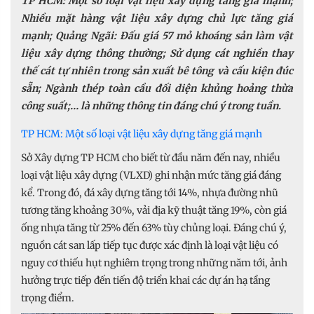
TP HCM: Một số loại vật liệu xây dựng tăng giá mạnh;
Nhiều mặt hàng vật liệu xây dựng chủ lực tăng giá
mạnh; Quảng Ngãi: Đấu giá 57 mỏ khoáng sản làm vật
liệu xây dựng thông thường; Sử dụng cát nghiền thay
thế cát tự nhiên trong sản xuất bê tông và cấu kiện đúc
sẵn; Ngành thép toàn cầu đối diện khủng hoảng thừa
công suất;… là những thông tin đáng chú ý trong tuần.
TP HCM: Một số loại vật liệu xây dựng tăng giá mạnh
Sở Xây dựng TP HCM cho biết từ đầu năm đến nay, nhiều
loại vật liệu xây dựng (VLXD) ghi nhận mức tăng giá đáng
kể. Trong đó, đá xây dựng tăng tới 14%, nhựa đường nhũ
tương tăng khoảng 30%, vải địa kỹ thuật tăng 19%, còn giá
ống nhựa tăng từ 25% đến 63% tùy chủng loại. Đáng chú ý,
nguồn cát san lấp tiếp tục được xác định là loại vật liệu có
nguy cơ thiếu hụt nghiêm trọng trong những năm tới, ảnh
hưởng trực tiếp đến tiến độ triển khai các dự án hạ tầng
trọng điểm.