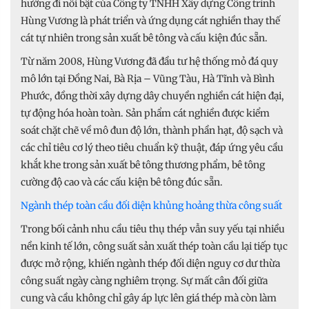
hướng đi nổi bật của Công ty TNHH Xây dựng Công trình
Hùng Vương là phát triển và ứng dụng cát nghiền thay thế
cát tự nhiên trong sản xuất bê tông và cấu kiện đúc sẵn.
Từ năm 2008, Hùng Vương đã đầu tư hệ thống mỏ đá quy
mô lớn tại Đồng Nai, Bà Rịa – Vũng Tàu, Hà Tĩnh và Bình
Phước, đồng thời xây dựng dây chuyền nghiền cát hiện đại,
tự động hóa hoàn toàn. Sản phẩm cát nghiền được kiểm
soát chặt chẽ về mô đun độ lớn, thành phần hạt, độ sạch và
các chỉ tiêu cơ lý theo tiêu chuẩn kỹ thuật, đáp ứng yêu cầu
khắt khe trong sản xuất bê tông thương phẩm, bê tông
cường độ cao và các cấu kiện bê tông đúc sẵn.
Ngành thép toàn cầu đối diện khủng hoảng thừa công suất
Trong bối cảnh nhu cầu tiêu thụ thép vẫn suy yếu tại nhiều
nền kinh tế lớn, công suất sản xuất thép toàn cầu lại tiếp tục
được mở rộng, khiến ngành thép đối diện nguy cơ dư thừa
công suất ngày càng nghiêm trọng. Sự mất cân đối giữa
cung và cầu không chỉ gây áp lực lên giá thép mà còn làm