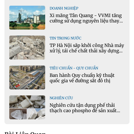
DOANH NGHIỆP
Xi măng Tân Quang - VVMI tăng
cường sử dụng nguyên liệu thay
thế trong sản xuất xi măng
TIN TRONG NƯỚC
TP Hà Nội sắp khởi công Nhà máy
xử lý, tái chế chất thải xây dựng
tại Đông Anh
TIÊU CHUẨN - QUY CHUẨN
Ban hành Quy chuẩn kỹ thuật
quốc gia về đường sắt đô thị
NGHIÊN CỨU
Nghiên cứu tận dụng phế thải
thạch cao phospho để sản xuất
gạch bê tông