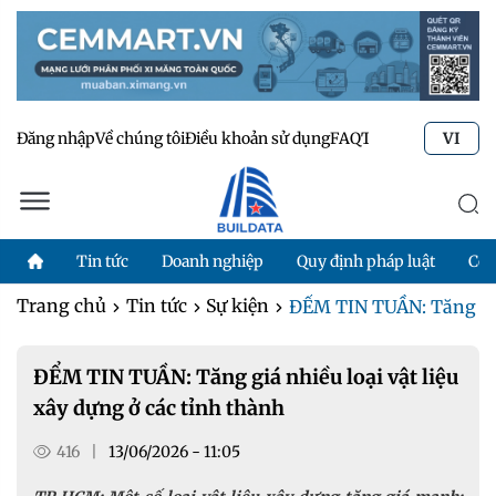
Đăng nhập
Về chúng tôi
Điều khoản sử dụng
FAQ
Tư vấn kỹ thuật
Li
VI
Tin tức
Doanh nghiệp
Quy định pháp luật
Côn
Trang chủ
Tin tức
Sự kiện
ĐỂM TIN TUẦN: Tăng giá n
ĐỂM TIN TUẦN: Tăng giá nhiều loại vật liệu
xây dựng ở các tỉnh thành
416
|
13/06/2026 - 11:05