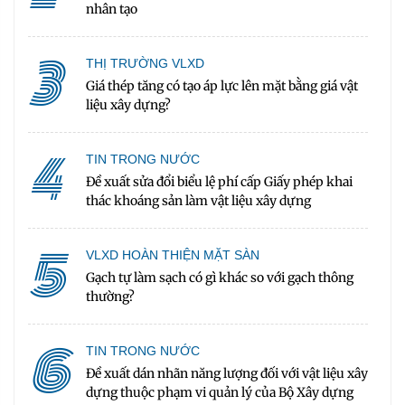
nhân tạo
3
THỊ TRƯỜNG VLXD
Giá thép tăng có tạo áp lực lên mặt bằng giá vật
liệu xây dựng?
4
TIN TRONG NƯỚC
Đề xuất sửa đổi biểu lệ phí cấp Giấy phép khai
thác khoáng sản làm vật liệu xây dựng
5
VLXD HOÀN THIỆN MẶT SÀN
Gạch tự làm sạch có gì khác so với gạch thông
thường?
6
TIN TRONG NƯỚC
Đề xuất dán nhãn năng lượng đối với vật liệu xây
dựng thuộc phạm vi quản lý của Bộ Xây dựng