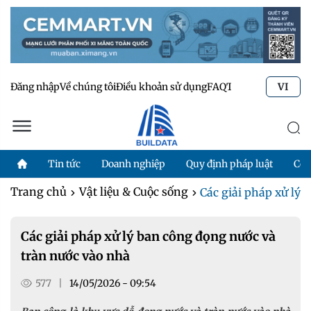
Đăng nhập
Về chúng tôi
Điều khoản sử dụng
FAQ
Tư vấn kỹ thuật
Li
VI
Tin tức
Doanh nghiệp
Quy định pháp luật
Côn
Trang chủ
Vật liệu & Cuộc sống
Các giải pháp xử lý b
Các giải pháp xử lý ban công đọng nước và
tràn nước vào nhà
577
|
14/05/2026 - 09:54