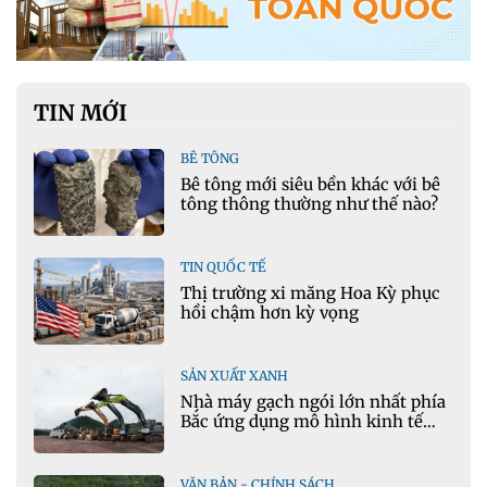
TIN MỚI
BÊ TÔNG
Bê tông mới siêu bền khác với bê
tông thông thường như thế nào?
TIN QUỐC TẾ
Thị trường xi măng Hoa Kỳ phục
hồi chậm hơn kỳ vọng
SẢN XUẤT XANH
Nhà máy gạch ngói lớn nhất phía
Bắc ứng dụng mô hình kinh tế
tuần hoàn
VĂN BẢN - CHÍNH SÁCH