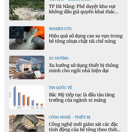
TP Đà Nẵng: Phê duyệt khu vực
không đấu giá quyền khai thác
khoáng sản mỏ đá Khe Rọm
NGHIÊN CỨU
Hiệu quả sử dụng cao su vụn trong
bê tông nhựa chặt tái chế nóng
XU HƯỚNG
Xu hướng sử dụng thiết bị thông
minh cho ngôi nhà hiện đại
TIN QUỐC TẾ
Bắc Mỹ tiếp tục là đầu tàu tăng
trưởng của ngành xi măng
CÔNG NGHỆ - THIẾT BỊ
Công nghệ mới giám sát các đặc
tính động của bê tông theo thời