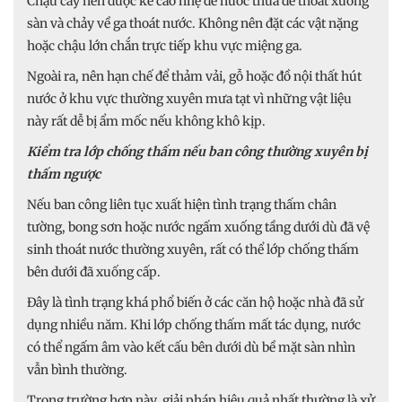
Chậu cây nên được kê cao nhẹ để nước thừa dễ thoát xuống
sàn và chảy về ga thoát nước. Không nên đặt các vật nặng
hoặc chậu lớn chắn trực tiếp khu vực miệng ga.
Ngoài ra, nên hạn chế để thảm vải, gỗ hoặc đồ nội thất hút
nước ở khu vực thường xuyên mưa tạt vì những vật liệu
này rất dễ bị ẩm mốc nếu không khô kịp.
Kiểm tra lớp chống thấm nếu ban công thường xuyên bị
thấm ngược
Nếu ban công liên tục xuất hiện tình trạng thấm chân
tường, bong sơn hoặc nước ngấm xuống tầng dưới dù đã vệ
sinh thoát nước thường xuyên, rất có thể lớp chống thấm
bên dưới đã xuống cấp.
Đây là tình trạng khá phổ biến ở các căn hộ hoặc nhà đã sử
dụng nhiều năm. Khi lớp chống thấm mất tác dụng, nước
có thể ngấm âm vào kết cấu bên dưới dù bề mặt sàn nhìn
vẫn bình thường.
Trong trường hợp này, giải pháp hiệu quả nhất thường là xử