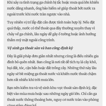
Khi xảy ra tình trạng ga chính bị tắc hoặc mưa quá lớn khiến
nước dâng nhanh, ống bảo hiểm sẽ giúp thoát bớt nước ra
ngoài trước khi nước tràn ngược vào nhà.
Tuy nhiên vị trí lắp đặt cần được tính toán hợp lý. Nếu đặt
quá thấp, nước có thể thoát qua đây thường xuyên thay vì
chảy về ga chính, lâu ngày dễ gây ố tường hoặc ảnh hưởng
thẩm mỹ mặt ngoài công trình.
Vệ sinh ga thoát sàn và ban công định kỳ
Đây là giải pháp đơn giản nhất nhưng cũng là điều nhiều gia
đình bỏ quên nhất. Ban công là nơi rất dễ tích tụ lá cây khô,
bụi đất, tóc, cặn bẩn hoặc đất trồng cây. Những thứ này lâu
ngày sẽ bít miệng ga thoát nước và khiến nước thoát chậm
hơn rất nhiều khi trời mưa lớn.
Bạn nên kiểm tra và vệ sinh khu vực thoát sàn định kỳ, đặc
biệt vào mùa mưa hoặc sau những ngày gió lớn. Chỉ cần ga
thoát nước thông thoáng hơn, nguy cơ nước tràn vào phòng
cũng giảm đáng kể.