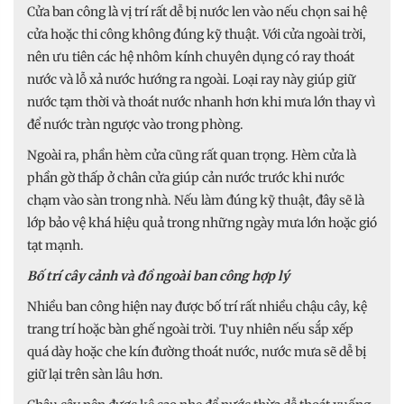
Cửa ban công là vị trí rất dễ bị nước len vào nếu chọn sai hệ
cửa hoặc thi công không đúng kỹ thuật. Với cửa ngoài trời,
nên ưu tiên các hệ nhôm kính chuyên dụng có ray thoát
nước và lỗ xả nước hướng ra ngoài. Loại ray này giúp giữ
nước tạm thời và thoát nước nhanh hơn khi mưa lớn thay vì
để nước tràn ngược vào trong phòng.
Ngoài ra, phần hèm cửa cũng rất quan trọng. Hèm cửa là
phần gờ thấp ở chân cửa giúp cản nước trước khi nước
chạm vào sàn trong nhà. Nếu làm đúng kỹ thuật, đây sẽ là
lớp bảo vệ khá hiệu quả trong những ngày mưa lớn hoặc gió
tạt mạnh.
Bố trí cây cảnh và đồ ngoài ban công hợp lý
Nhiều ban công hiện nay được bố trí rất nhiều chậu cây, kệ
trang trí hoặc bàn ghế ngoài trời. Tuy nhiên nếu sắp xếp
quá dày hoặc che kín đường thoát nước, nước mưa sẽ dễ bị
giữ lại trên sàn lâu hơn.