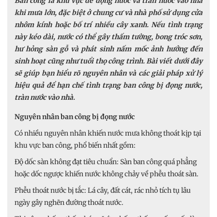
Ban công là khu vực dễ đọng nước và tràn nước vào nhà
khi mưa lớn, đặc biệt ở chung cư và nhà phố sử dụng cửa
nhôm kính hoặc bố trí nhiều cây xanh. Nếu tình trạng
này kéo dài, nước có thể gây thấm tường, bong tróc sơn,
hư hỏng sàn gỗ và phát sinh nấm mốc ảnh hưởng đến
sinh hoạt cũng như tuổi thọ công trình. Bài viết dưới đây
sẽ giúp bạn hiểu rõ nguyên nhân và các giải pháp xử lý
hiệu quả để hạn chế tình trạng ban công bị đọng nước,
tràn nước vào nhà.
Nguyên nhân ban công bị đọng nước
Có nhiều nguyên nhân khiến nước mưa không thoát kịp tại
khu vực ban công, phổ biến nhất gồm:
Độ dốc sàn không đạt tiêu chuẩn: Sàn ban công quá phẳng
hoặc dốc ngược khiến nước không chảy về phễu thoát sàn.
Phễu thoát nước bị tắc: Lá cây, đất cát, rác nhỏ tích tụ lâu
ngày gây nghẽn đường thoát nước.