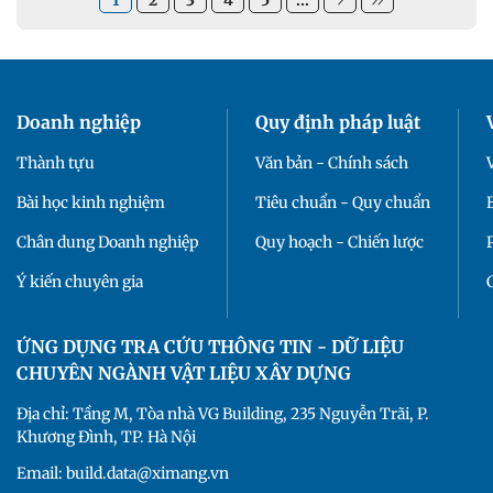
1
2
3
4
5
...
Doanh nghiệp
Quy định pháp luật
Thành tựu
Văn bản - Chính sách
Bài học kinh nghiệm
Tiêu chuẩn - Quy chuẩn
Chân dung Doanh nghiệp
Quy hoạch - Chiến lược
Ý kiến chuyên gia
ỨNG DỤNG TRA CỨU THÔNG TIN - DỮ LIỆU
CHUYÊN NGÀNH VẬT LIỆU XÂY DỰNG
Địa chỉ: Tầng M, Tòa nhà VG Building, 235 Nguyễn Trãi, P.
Khương Đình, TP. Hà Nội
Email: build.data@ximang.vn