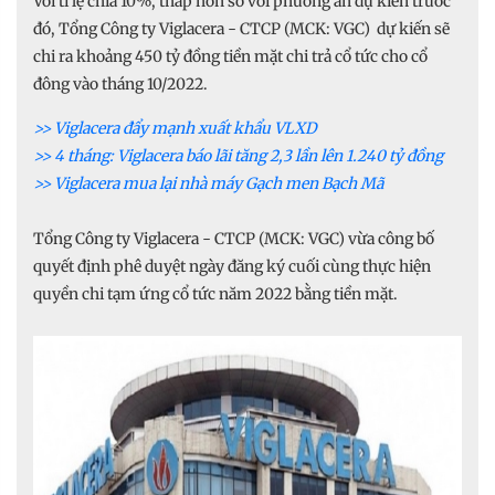
Với tỉ lệ chia 10%, thấp hơn so với phương án dự kiến trước
đó, Tổng Công ty Viglacera - CTCP (MCK: VGC) dự kiến sẽ
chi ra khoảng 450 tỷ đồng tiền mặt chi trả cổ tức cho cổ
đông vào tháng 10/2022.
>> Viglacera đẩy mạnh xuất khẩu VLXD
>> 4 tháng: Viglacera báo lãi tăng 2,3 lần lên 1.240 tỷ đồng
>> Viglacera mua lại nhà máy Gạch men Bạch Mã
Tổng Công ty Viglacera - CTCP (MCK: VGC) vừa công bố
quyết định phê duyệt ngày đăng ký cuối cùng thực hiện
quyền chi tạm ứng cổ tức năm 2022 bằng tiền mặt.