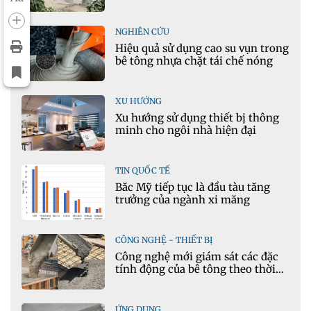
khoáng sản mỏ đá Khe Rọm
NGHIÊN CỨU
Hiệu quả sử dụng cao su vụn trong
bê tông nhựa chặt tái chế nóng
XU HƯỚNG
Xu hướng sử dụng thiết bị thông
minh cho ngôi nhà hiện đại
TIN QUỐC TẾ
Bắc Mỹ tiếp tục là đầu tàu tăng
trưởng của ngành xi măng
CÔNG NGHỆ - THIẾT BỊ
Công nghệ mới giám sát các đặc
tính động của bê tông theo thời
gian thực
ỨNG DỤNG