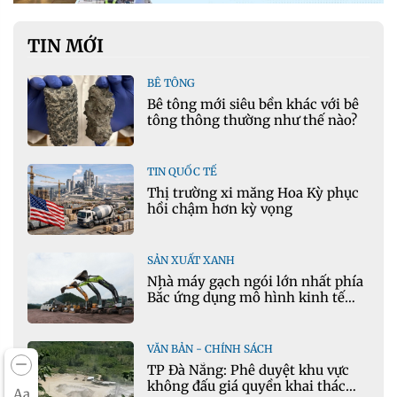
TIN MỚI
BÊ TÔNG
Bê tông mới siêu bền khác với bê
tông thông thường như thế nào?
TIN QUỐC TẾ
Thị trường xi măng Hoa Kỳ phục
hồi chậm hơn kỳ vọng
SẢN XUẤT XANH
Nhà máy gạch ngói lớn nhất phía
Bắc ứng dụng mô hình kinh tế
tuần hoàn
VĂN BẢN - CHÍNH SÁCH
TP Đà Nẵng: Phê duyệt khu vực
không đấu giá quyền khai thác
Aa