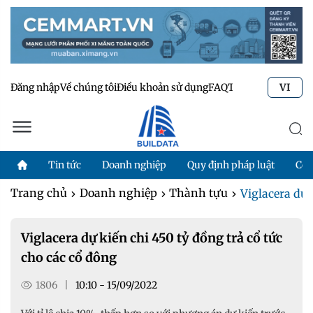
Đăng nhập
Về chúng tôi
Điều khoản sử dụng
FAQ
Tư vấn kỹ thuật
Li
VI
Tin tức
Doanh nghiệp
Quy định pháp luật
Côn
Trang chủ
Doanh nghiệp
Thành tựu
Viglacera dự k
Viglacera dự kiến chi 450 tỷ đồng trả cổ tức
cho các cổ đông
1806
|
10:10 - 15/09/2022