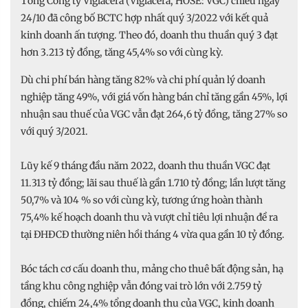
Tổng Công ty Viglacera (Viglacera, HOSE: VGC) chiều ngày
24/10 đã công bố BCTC hợp nhất quý 3/2022 với kết quả
kinh doanh ấn tượng. Theo đó, doanh thu thuần quý 3 đạt
hơn 3.213 tỷ đồng, tăng 45,4% so với cùng kỳ.
Dù chi phí bán hàng tăng 82% và chi phí quản lý doanh
nghiệp tăng 49%, với giá vốn hàng bán chỉ tăng gần 45%, lợi
nhuận sau thuế của VGC vẫn đạt 264,6 tỷ đồng, tăng 27% so
với quý 3/2021.
Lũy kế 9 tháng đầu năm 2022, doanh thu thuần VGC đạt
11.313 tỷ đồng; lãi sau thuế là gần 1.710 tỷ đồng; lần lượt tăng
50,7% và 104 % so với cùng kỳ, tương ứng hoàn thành
75,4% kế hoạch doanh thu và vượt chỉ tiêu lợi nhuận đề ra
tại ĐHĐCĐ thường niên hồi tháng 4 vừa qua gần 10 tỷ đồng.
Bóc tách cơ cấu doanh thu, mảng cho thuê bất động sản, hạ
tầng khu công nghiệp vẫn đóng vai trò lớn với 2.759 tỷ
đồng, chiếm 24,4% tổng doanh thu của VGC, kinh doanh