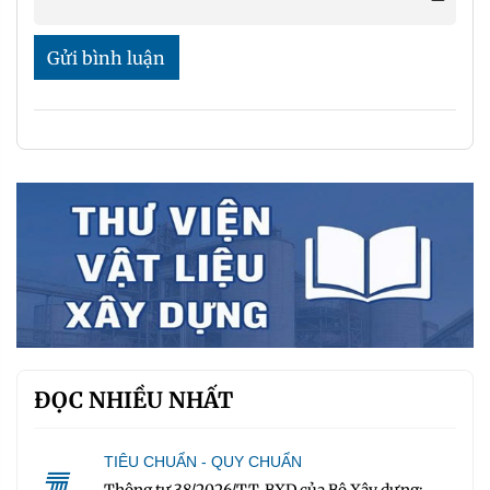
Gửi bình luận
ĐỌC NHIỀU NHẤT
TIÊU CHUẨN - QUY CHUẨN
Thông tư 38/2026/TT-BXD của Bộ Xây dựng: