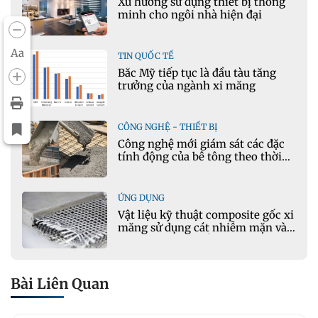
Xu hướng sử dụng thiết bị thông
minh cho ngôi nhà hiện đại
Aa
TIN QUỐC TẾ
Bắc Mỹ tiếp tục là đầu tàu tăng
trưởng của ngành xi măng
CÔNG NGHỆ - THIẾT BỊ
Công nghệ mới giám sát các đặc
tính động của bê tông theo thời
gian thực
ỨNG DỤNG
Vật liệu kỹ thuật composite gốc xi
măng sử dụng cát nhiễm mặn và
phụ gia khoáng: Ứng dụng trong
xây dựng hạ tầng giao thông
Bài Liên Quan