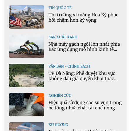
TIN QUỐC TẾ
Thị trường xi măng Hoa Kỳ phục
hồi chậm hơn kỳ vọng
SẢN XUẤT XANH
Nhà máy gạch ngói lớn nhất phía
Bắc ứng dụng mô hình kinh tế
tuần hoàn
VĂN BẢN - CHÍNH SÁCH
TP Đà Nẵng: Phê duyệt khu vực
không đấu giá quyền khai thác
khoáng sản mỏ đá Khe Rọm
NGHIÊN CỨU
Hiệu quả sử dụng cao su vụn trong
bê tông nhựa chặt tái chế nóng
XU HƯỚNG