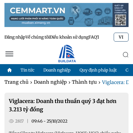
Đăng nhập
Về chúng tôi
Điều khoản sử dụng
FAQ
Tư vấn kỹ thuật
Li
VI
Tin tức
Doanh nghiệp
Quy định pháp luật
Côn
Trang chủ
Doanh nghiệp
Thành tựu
Viglacera: Do
Viglacera: Doanh thu thuần quý 3 đạt hơn
3.213 tỷ đồng
2817
|
09:46 - 25/10/2022