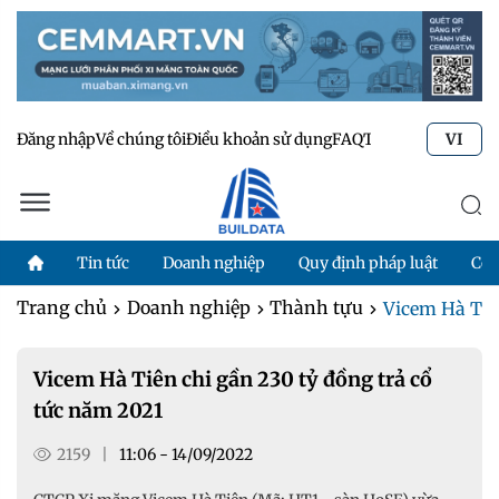
Đăng nhập
Về chúng tôi
Điều khoản sử dụng
FAQ
Tư vấn kỹ thuật
Li
VI
Tin tức
Doanh nghiệp
Quy định pháp luật
Côn
Trang chủ
Doanh nghiệp
Thành tựu
Vicem Hà Tiên
Vicem Hà Tiên chi gần 230 tỷ đồng trả cổ
tức năm 2021
2159
|
11:06 - 14/09/2022