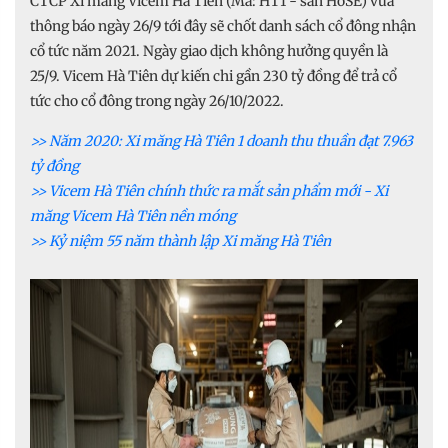
CTCP Xi măng Vicem Hà Tiên (Mã: HT1 - sàn HoSE) vừa
thông báo ngày 26/9 tới đây sẽ chốt danh sách cổ đông nhận
cổ tức năm 2021. Ngày giao dịch không hưởng quyền là
25/9. Vicem Hà Tiên dự kiến chi gần 230 tỷ đồng để trả cổ
tức cho cổ đông trong ngày 26/10/2022.
>> Năm 2020: Xi măng Hà Tiên 1 doanh thu thuần đạt 7.963
tỷ đồng
>> Vicem Hà Tiên chính thức ra mắt sản phẩm mới - Xi
măng Vicem Hà Tiên nền móng
>> Kỷ niệm 55 năm thành lập Xi măng Hà Tiên