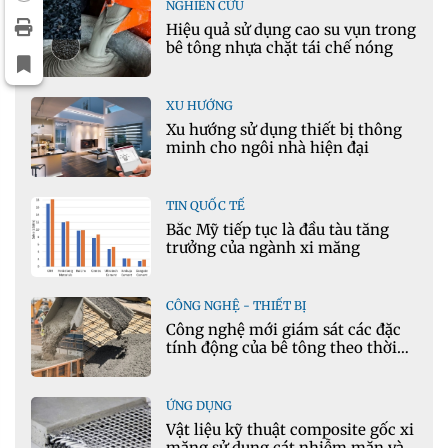
NGHIÊN CỨU
Hiệu quả sử dụng cao su vụn trong
bê tông nhựa chặt tái chế nóng
XU HƯỚNG
Xu hướng sử dụng thiết bị thông
minh cho ngôi nhà hiện đại
TIN QUỐC TẾ
Bắc Mỹ tiếp tục là đầu tàu tăng
trưởng của ngành xi măng
CÔNG NGHỆ - THIẾT BỊ
Công nghệ mới giám sát các đặc
tính động của bê tông theo thời
gian thực
ỨNG DỤNG
Vật liệu kỹ thuật composite gốc xi
măng sử dụng cát nhiễm mặn và