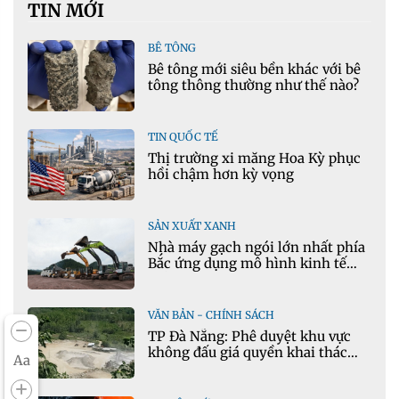
TIN MỚI
BÊ TÔNG
Bê tông mới siêu bền khác với bê
tông thông thường như thế nào?
TIN QUỐC TẾ
Thị trường xi măng Hoa Kỳ phục
hồi chậm hơn kỳ vọng
SẢN XUẤT XANH
Nhà máy gạch ngói lớn nhất phía
Bắc ứng dụng mô hình kinh tế
tuần hoàn
VĂN BẢN - CHÍNH SÁCH
TP Đà Nẵng: Phê duyệt khu vực
không đấu giá quyền khai thác
Aa
khoáng sản mỏ đá Khe Rọm