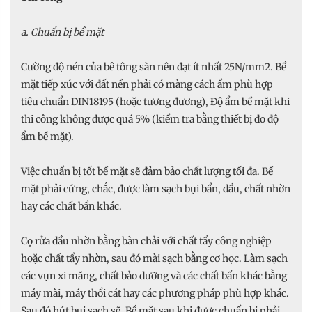
a. Chuẩn bị bề mặt
Cường độ nén của bê tông sàn nên đạt ít nhất 25N/mm2. Bề
mặt tiếp xúc với đất nền phải có màng cách ẩm phù hợp
tiêu chuẩn DIN18195 (hoặc tương đương), Độ ẩm bề mặt khi
thi công không được quá 5% (kiểm tra bằng thiết bị đo độ
ẩm bề mặt).
Việc chuẩn bị tốt bề mặt sẽ đảm bảo chất lượng tối đa. Bề
mặt phải cứng, chắc, được làm sạch bụi bẩn, dầu, chất nhờn
hay các chất bẩn khác.
Cọ rửa dầu nhờn bằng bàn chải với chất tẩy công nghiệp
hoặc chất tẩy nhờn, sau đó mài sạch bằng cơ học. Làm sạch
các vụn xi măng, chất bảo dưỡng và các chất bẩn khác bằng
máy mài, máy thổi cát hay các phương pháp phù hợp khác.
Sau đó hút bụi sạch sẽ. Bề mặt sau khi được chuẩn bị phải