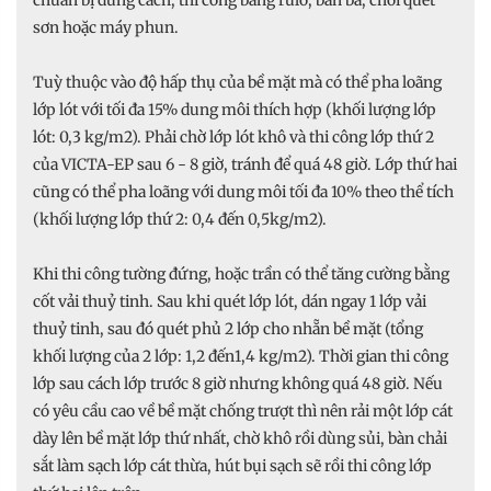
sơn hoặc máy phun.
Tuỳ thuộc vào độ hấp thụ của bề mặt mà có thể pha loãng
lớp lót với tối đa 15% dung môi thích hợp (khối lượng lớp
lót: 0,3 kg/m2). Phải chờ lớp lót khô và thi công lớp thứ 2
của VICTA-EP sau 6 - 8 giờ, tránh để quá 48 giờ. Lớp thứ hai
cũng có thể pha loãng với dung môi tối đa 10% theo thể tích
(khối lượng lớp thứ 2: 0,4 đến 0,5kg/m2).
Khi thi công tường đứng, hoặc trần có thể tăng cường bằng
cốt vải thuỷ tinh. Sau khi quét lớp lót, dán ngay 1 lớp vải
thuỷ tinh, sau đó quét phủ 2 lớp cho nhẵn bề mặt (tổng
khối lượng của 2 lớp: 1,2 đến1,4 kg/m2). Thời gian thi công
lớp sau cách lớp trước 8 giờ nhưng không quá 48 giờ. Nếu
có yêu cầu cao về bề mặt chống trượt thì nên rải một lớp cát
dày lên bề mặt lớp thứ nhất, chờ khô rồi dùng sủi, bàn chải
sắt làm sạch lớp cát thừa, hút bụi sạch sẽ rồi thi công lớp