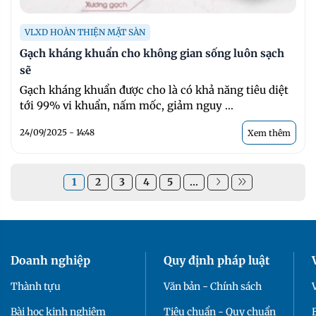
VLXD HOÀN THIỆN MẶT SÀN
Gạch kháng khuẩn cho không gian sống luôn sạch
sẽ
Gạch kháng khuẩn được cho là có khả năng tiêu diệt
tới 99% vi khuẩn, nấm mốc, giảm nguy ...
24/09/2025 - 14:48
Xem thêm
1
2
3
4
5
...
Doanh nghiệp
Quy định pháp luật
Thành tựu
Văn bản - Chính sách
Bài học kinh nghiệm
Tiêu chuẩn - Quy chuẩn