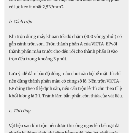
có lực kéo ít nhất 2,5N/mm2.
b. Cách trộn
Khi trộn dùng máy khoan tốc độ chậm (300 vòng/phút) có
gắn cánh trộn sơn. Trộn thành phần A của VICTA-EPvới
thành phần màu trước cho đều rồi cho thành phần B vào
trộn đều trong khoảng 3 phút.
Lưu ý: để đảm bảo độ đồng màu cho toàn bộ bề mặt thì chỉ
nên dùng thành phần màu có cùng số lô. Nên trộn VICTA-
EP đúng theo tỉ lệ định sẵn, nếu cần trộn lẻ thì cân theo tỉ lệ
khối lượng là 2:1. Tránh làm bẩn phần còn thừa của vật liệu.
c. Thi công
Vật liệu sau khi trộn nên được thi công ngay lên bề mặt đã
chuẩn bị đúng cách, thi công bằng rulô, bàn bả, chổi quét