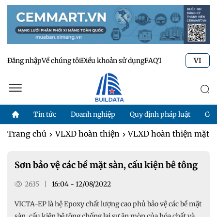
Đăng nhập
Về chúng tôi
Điều khoản sử dụng
FAQ
Tư vấn kỹ thuật
Li
VI
Tin tức
Doanh nghiệp
Quy định pháp luật
Côn
Trang chủ
VLXD hoàn thiện
VLXD hoàn thiện mặt s
Sơn bảo vệ các bề mặt sàn, cấu kiện bê tông
2635
|
16:04 - 12/08/2022
VICTA-EP là hệ Epoxy chất lượng cao phủ bảo vệ các bề mặt
sàn, cấu kiện bê tông chống lại sự ăn mòn của hóa chất và