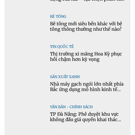
cho mô hình nhiệt học trong
Ansys
BÊ TÔNG
Bê tông mới siêu bền khác với bê
tông thông thường như thế nào?
TIN QUỐC TẾ
Thị trường xi măng Hoa Kỳ phục
hồi chậm hơn kỳ vọng
SẢN XUẤT XANH
Nhà máy gạch ngói lớn nhất phía
Bắc ứng dụng mô hình kinh tế
tuần hoàn
VĂN BẢN - CHÍNH SÁCH
TP Đà Nẵng: Phê duyệt khu vực
không đấu giá quyền khai thác
khoáng sản mỏ đá Khe Rọm