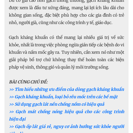
Dù có giá cao hơn gạch thông thường, gạch kháng khuẩn
được xem là đầu tư xứng đáng, mang lại lợi ích lâu dài cho
không gian sống, đặc biệt phù hợp cho các gia đình có trẻ
nhỏ, người già, cũng như các công trình y tế, giáo dục.
Gạch kháng khuẩn có thể mang lại nhiều giá trị về sức
khỏe, nhất là trong việc phòng ngừa gián tiếp các bệnh do vi
khuẩn và nấm mốc gây ra. Tuy nhiên, cần xem nó như một
giải pháp bổ trợ chứ không thay thế hoàn toàn các biện
pháp vệ sinh, thông gió và quản lý môi trường sống.
BÀI CÙNG CHỦ ĐỀ:
>> Tìm hiểu những ưu điểm của dòng gạch kháng khuẩn
>> Gạch kháng khuẩn, loại bỏ rêu mốc trên các bề mặt
>> Sử dụng gạch lát nền chống nồm có hiệu quả
>> Gạch mát chống nóng hiệu quả cho các công trình
hiện đại
>> Gạch ốp lát giá rẻ, nguy cơ ảnh hưởng sức khỏe người