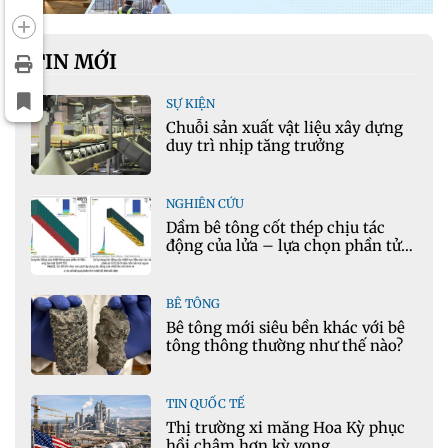
TIN MỚI
SỰ KIỆN
Chuỗi sản xuất vật liệu xây dựng
duy trì nhịp tăng trưởng
NGHIÊN CỨU
Dầm bê tông cốt thép chịu tác
động của lửa – lựa chọn phần tử
cho mô hình nhiệt học trong
Ansys
BÊ TÔNG
Bê tông mới siêu bền khác với bê
tông thông thường như thế nào?
TIN QUỐC TẾ
Thị trường xi măng Hoa Kỳ phục
hồi chậm hơn kỳ vọng