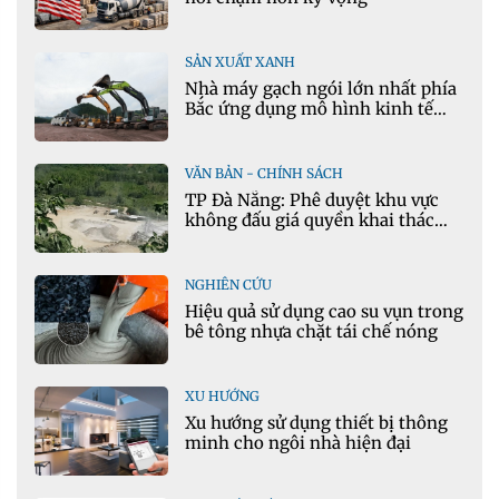
SẢN XUẤT XANH
Nhà máy gạch ngói lớn nhất phía
Bắc ứng dụng mô hình kinh tế
tuần hoàn
VĂN BẢN - CHÍNH SÁCH
TP Đà Nẵng: Phê duyệt khu vực
không đấu giá quyền khai thác
khoáng sản mỏ đá Khe Rọm
NGHIÊN CỨU
Hiệu quả sử dụng cao su vụn trong
bê tông nhựa chặt tái chế nóng
XU HƯỚNG
Xu hướng sử dụng thiết bị thông
minh cho ngôi nhà hiện đại