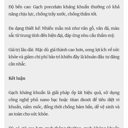
Độ bền cao: Gạch porcelain kháng khuẩn thường có khả
năng chịu lực, chống trầy xước, chống thấm tốt.
Đa dạng thiết kế: Nhiều mẫu mã như vân gỗ, vân đá, màu
sắc từ trung tính đến hiện đại, đáp ứng nhu cầu thẩm mỹ.
Giá trị lâu dài: Mặc dù giá thành cao hơn, song lợi ích về sức
khỏe và giảm chi phí bảo trì khiến đây là khoản đầu tư đáng
cân nhắc.
Kết luận
Gạch kháng khuẩn là giải pháp ốp lát hiệu quả, sử dụng
công nghệ phủ nano bạc hoặc titan dioxit để tiêu diệt vi
khuẩn, nấm mốc, đồng thời chống bám bẩn, dễ vệ sinh và
an toàn cho sức khỏe.