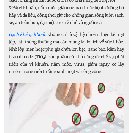
Gạch kháng khuẩn được cho là có khả năng tiêu diệt tới
99% vi khuẩn, nấm mốc, giảm nguy cơ mắc bệnh đường hô
hấp và da liễu, đồng thời giữ cho không gian sống luôn sạch
sẽ, an toàn hơn, đặc biệt cho trẻ nhỏ và người già.
Gạch kháng khuẩn
không chỉ là vật liệu hoàn thiện bề mặt
(ốp, lát) thông thường mà còn mang lại lợi ích về sức khỏe.
Nhờ lớp men hoặc phụ gia chứa ion bạc, nano bạc, kẽm hay
titan dioxide (TiO₂), sản phẩm có khả năng ức chế sự phát
triển của vi khuẩn, nấm mốc, virus, giảm nguy cơ lây
nhiễm trong môi trường sinh hoạt và công cộng.