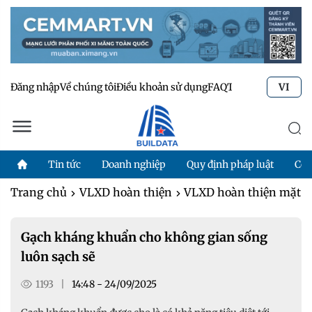
Đăng nhập
Về chúng tôi
Điều khoản sử dụng
FAQ
Tư vấn kỹ thuật
Li
VI
Tin tức
Doanh nghiệp
Quy định pháp luật
Côn
Trang chủ
VLXD hoàn thiện
VLXD hoàn thiện mặt s
Gạch kháng khuẩn cho không gian sống
luôn sạch sẽ
1193
|
14:48 - 24/09/2025